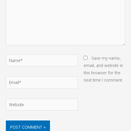
Name*
Save my name,
email, and website in
this browser for the
Email*
next time I comment.
Website