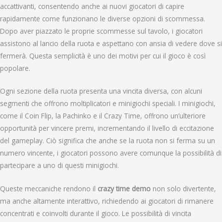
accattivanti, consentendo anche ai nuovi giocatori di capire
rapidamente come funzionano le diverse opzioni di scommessa.
Dopo aver piazzato le proprie scommesse sul tavolo, i giocatori
assistono al lancio della ruota e aspettano con ansia di vedere dove si
fermerà. Questa semplicità è uno dei motivi per cui il gioco è così
popolare.
Ogni sezione della ruota presenta una vincita diversa, con alcuni
segmenti che offrono moltiplicatori e minigiochi speciali. I minigiochi,
come il Coin Flip, la Pachinko e il Crazy Time, offrono un’ulteriore
opportunità per vincere premi, incrementando il livello di eccitazione
del gameplay. Ciò significa che anche se la ruota non si ferma su un
numero vincente, i giocatori possono avere comunque la possibilità di
partecipare a uno di questi minigiochi.
Queste meccaniche rendono il
crazy time demo
non solo divertente,
ma anche altamente interattivo, richiedendo ai giocatori di rimanere
concentrati e coinvolti durante il gioco. Le possibilità di vincita