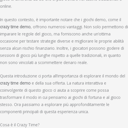
online.
In questo contesto, è importante notare che i giochi demo, come il
crazy time demo
, offrono numerosi vantaggi. Non solo permettono di
imparare le regole del gioco, ma forniscono anche un’ottima
occasione per testare strategie diverse e migliorare le proprie abilità
senza alcun rischio finanziario. Inoltre, i giocatori possono godere di
sessioni di gioco più lunghe rispetto a quelle tradizionali, in quanto
non sono vincolati a scommettere denaro reale.
Questa introduzione ci porta all’importanza di esplorare il mondo del
crazy time demo
e della sua offerta. La natura interattiva e
coinvolgente di questo gioco ci aiuta a scoprire come possa
trasformare il modo in cui pensiamo ai giochi di fortuna e al gioco
stesso. Ora passiamo a esplorare più approfonditamente le
componenti principali di questa esperienza unica.
Cosa è il Crazy Time?