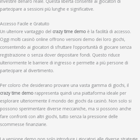
investire denaro reale. Questa libertà consente ai giocatori di
partecipare a sessioni più lunghe e significative.
Accesso Facile e Gratuito
Un ulteriore vantaggio del
crazy time demo
è la facilità di accesso.
Oggi molti casinò online offrono versioni demo dei loro giochi,
consentendo ai giocatori di sfruttare l’opportunità di giocare senza
registrazione o senza dover depositare fondi. Questo riduce
ulteriormente le barriere di ingresso e permette a più persone di
partecipare al divertimento.
Per coloro che desiderano provare una vasta gamma di giochi, il
crazy time demo
rappresenta quindi una piattaforma ideale per
esplorare ulteriormente il mondo dei giochi da casinò. Non solo si
possono sperimentare diverse meccaniche, ma si possono anche
fare confronti con altri giochi, tutto senza la pressione delle
scommesse finanziarie.
La versione demo non solo introduce i giocatori alle diverse strategie,