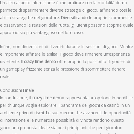
Un altro aspetto interessante è che praticare con la modalità demo
permette di sperimentare diverse strategie di gioco, affinando così le
abilità strategiche del giocatore. Diversificando le proprie scommesse
e osservando le reazioni della ruota, gli utenti possono scoprire quale
approccio sia più vantaggioso nel loro caso.
Infine, non dimenticare di divertirti durante le sessioni di gioco. Mentre
è importante affinare le abilità, il gioco deve rimanere un’esperienza
divertente. Il
crazy time demo
offre proprio la possibilità di godere di
un gameplay frizzante senza la pressione di scommettere denaro
reale.
Conclusioni Finale
In conclusione, il
crazy time demo
rappresenta un’opzione imperdibile
per chiunque voglia esplorare il panorama dei giochi da casinò in un
ambiente privo di rischi. Le sue meccaniche avvincenti, le opportunità
di interazione e le numerose possibilità di vincita rendono questo
gioco una proposta ideale sia per i principianti che per i giocatori