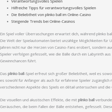
Verantwortungsvolles Spielen
Hilfreiche Tipps für verantwortungsvolles Spielen
Die Beliebtheit von plinko ball im Online-Casino
Steigende Trends bei Online-Casinos
Ein Spiel voller Überraschungen erwartet dich, während plinko b
Die Welt der Spielautomaten bietet unzählige Möglichkeiten für 
Jahren nicht nur die Herzen von Casino-Fans erobert, sondern au
Spieler verfolgen gefesselt, wie die Bälle durch ein Labyrinth a
Gewinnchancen führt.
Das
plinko ball
-Spiel erfreut sich großer Beliebtheit, weil es sow
es sowohl für Anfänger als auch für erfahrene Spieler zugänglich m
verschiedenen Aspekte des Spiels en détail untersuchen und die 
Die visuellen und akustischen Effekte, die mit
plinko ball
verbunden
Geräuschen, die beim Fallen der Bälle entstehen, gefesselt. Die