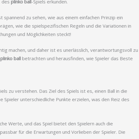
n des
plinko ball
-Spiels erkunden.
ist spannend zu sehen, wie aus einem einfachen Prinzip ein
rägen, wie die spielspezifischen Regeln und die Variationen in
schungen und Möglichkeiten steckt!
chtig machen, und daher ist es unerlässlich, verantwortungsvoll zu
n
plinko ball
betrachten und herausfinden, wie Spieler das Beste
ls zu verstehen. Das Ziel des Spiels ist es, einen Ball in die
e Spieler unterschiedliche Punkte erzielen, was den Reiz des
che Werte, und das Spiel bietet den Spielern auch die
npassbar für die Erwartungen und Vorlieben der Spieler. Die