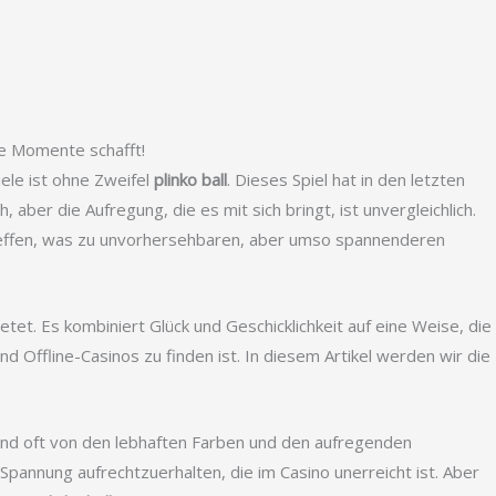
he Momente schafft!
ele ist ohne Zweifel
plinko ball
. Dieses Spiel hat in den letzten
h, aber die Aufregung, die es mit sich bringt, ist unvergleichlich.
d treffen, was zu unvorhersehbaren, aber umso spannenderen
etet. Es kombiniert Glück und Geschicklichkeit auf eine Weise, die
nd Offline-Casinos zu finden ist. In diesem Artikel werden wir die
sind oft von den lebhaften Farben und den aufregenden
pannung aufrechtzuerhalten, die im Casino unerreicht ist. Aber