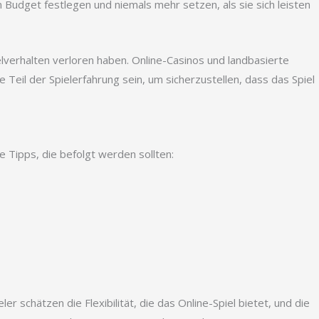
 Budget festlegen und niemals mehr setzen, als sie sich leisten
ielverhalten verloren haben. Online-Casinos und landbasierte
 Teil der Spielerfahrung sein, um sicherzustellen, dass das Spiel
e Tipps, die befolgt werden sollten:
 schätzen die Flexibilität, die das Online-Spiel bietet, und die