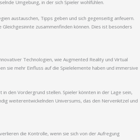
selnde Umgebung, in der sich Spieler wohlfühlen.
tegien austauschen, Tipps geben und sich gegenseitig anfeuern.
iele Gleichgesinnte zusammenfinden können. Dies ist besonders
innovativer Technologien, wie Augmented Reality und Virtual
enen sie mehr Einfluss auf die Spielelemente haben und immersive
in den Vordergrund stellen. Spieler könnten in der Lage sein,
tändig weiterentwickelnden Universums, das den Nervenkitzel und
verlieren die Kontrolle, wenn sie sich von der Aufregung