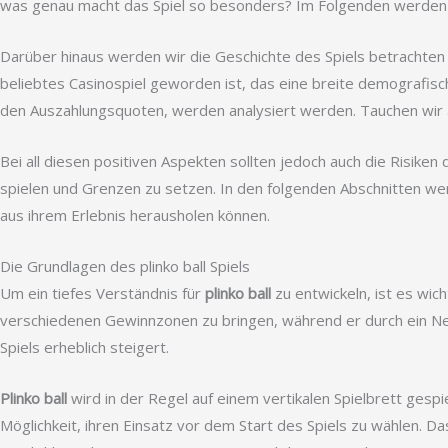
was genau macht das Spiel so besonders? Im Folgenden werden w
Darüber hinaus werden wir die Geschichte des Spiels betrachten u
beliebtes Casinospiel geworden ist, das eine breite demografische
den Auszahlungsquoten, werden analysiert werden. Tauchen wir a
Bei all diesen positiven Aspekten sollten jedoch auch die Risiken
spielen und Grenzen zu setzen. In den folgenden Abschnitten we
aus ihrem Erlebnis herausholen können.
Die Grundlagen des plinko ball Spiels
Um ein tiefes Verständnis für
plinko ball
zu entwickeln, ist es wich
verschiedenen Gewinnzonen zu bringen, während er durch ein Netzw
Spiels erheblich steigert.
Plinko ball
wird in der Regel auf einem vertikalen Spielbrett gesp
Möglichkeit, ihren Einsatz vor dem Start des Spiels zu wählen. D