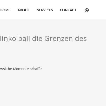
HOME
ABOUT
SERVICES
CONTACT
linko ball die Grenzen des
gessliche Momente schafft!