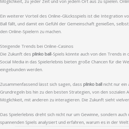
Möglichkeit, zu jeder Zeit und von jedem Ort aus zu spielen. On
Ein weiterer Vorteil des Online-Glücksspiels ist die Integration 
Ball fällt, und damit ein Gefühl der Gemeinschaft genießen, se
den Online-Spielern zu machen.
Steigende Trends bei Online-Casinos
Die Zukunft des
plinko ball
-Spiels könnte auch von den Trends in 
Social Media in das Spielerlebnis bieten große Chancen für die W
eingebunden werden.
Zusammenfassend lässt sich sagen, dass
plinko ball
nicht nur ein
Grundregeln bis hin zu den besten Strategien, von den sozialen 
Möglichkeit, mit anderen zu interagieren. Die Zukunft sieht vielve
Das Spielerlebnis dreht sich nicht nur um Gewinne, sondern auch
spannenden Spiels analysiert und erfahren, warum es in der Welt