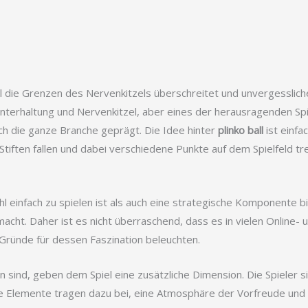
all die Grenzen des Nervenkitzels überschreitet und unvergesslic
Unterhaltung und Nervenkitzel, aber eines der herausragenden Spi
ch die ganze Branche geprägt. Die Idee hinter
plinko ball
ist einfac
us Stiften fallen und dabei verschiedene Punkte auf dem Spielfel
ohl einfach zu spielen ist als auch eine strategische Komponente bi
acht. Daher ist es nicht überraschend, dass es in vielen Online- u
Gründe für dessen Faszination beleuchten.
 sind, geben dem Spiel eine zusätzliche Dimension. Die Spieler 
se Elemente tragen dazu bei, eine Atmosphäre der Vorfreude und S