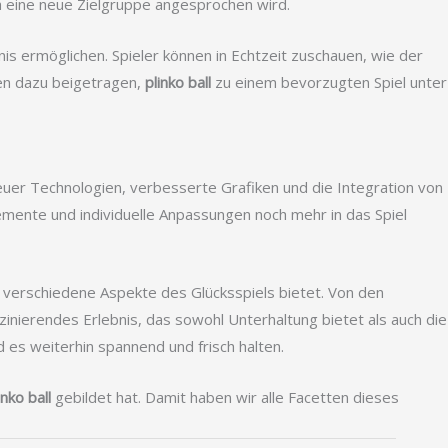
ch eine neue Zielgruppe angesprochen wird.
bnis ermöglichen. Spieler können in Echtzeit zuschauen, wie der
ben dazu beigetragen,
plinko ball
zu einem bevorzugten Spiel unter
euer Technologien, verbesserte Grafiken und die Integration von
lemente und individuelle Anpassungen noch mehr in das Spiel
ch verschiedene Aspekte des Glücksspiels bietet. Von den
szinierendes Erlebnis, das sowohl Unterhaltung bietet als auch die
d es weiterhin spannend und frisch halten.
inko ball
gebildet hat. Damit haben wir alle Facetten dieses