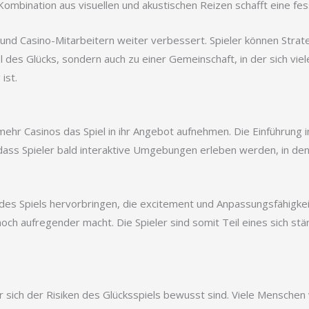
ombination aus visuellen und akustischen Reizen schafft eine fes
n und Casino-Mitarbeitern weiter verbessert. Spieler können Stra
el des Glücks, sondern auch zu einer Gemeinschaft, in der sich v
ist.
ehr Casinos das Spiel in ihr Angebot aufnehmen. Die Einführung 
r, dass Spieler bald interaktive Umgebungen erleben werden, in d
es Spiels hervorbringen, die excitement und Anpassungsfähigkeit 
och aufregender macht. Die Spieler sind somit Teil eines sich s
 sich der Risiken des Glücksspiels bewusst sind. Viele Menschen 