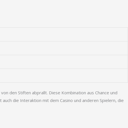
d von den Stiften abprallt. Diese Kombination aus Chance und
st auch die Interaktion mit dem Casino und anderen Spielern, die