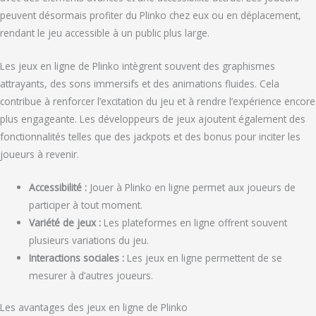
peuvent désormais profiter du Plinko chez eux ou en déplacement,
rendant le jeu accessible à un public plus large.
Les jeux en ligne de Plinko intègrent souvent des graphismes
attrayants, des sons immersifs et des animations fluides. Cela
contribue à renforcer l’excitation du jeu et à rendre l’expérience encore
plus engageante. Les développeurs de jeux ajoutent également des
fonctionnalités telles que des jackpots et des bonus pour inciter les
joueurs à revenir.
Accessibilité :
Jouer à Plinko en ligne permet aux joueurs de
participer à tout moment.
Variété de jeux :
Les plateformes en ligne offrent souvent
plusieurs variations du jeu.
Interactions sociales :
Les jeux en ligne permettent de se
mesurer à d’autres joueurs.
Les avantages des jeux en ligne de Plinko