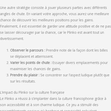
Une autre stratégie consiste à jouer plusieurs parties avec différents
angles de chute. En variant votre approche, vous aurez une meilleure
chance de découvrir les meilleures positions pour les gains.
Finalement, il est essentiel de garder une attitude positive et de ne pas
se laisser décourager par la chance, car le Plinko est avant tout un
divertissement.
Observer le parcours :
Prendre note de la façon dont les billes
se déplacent et atterrissent.
Varier les points de chute :
Essayer divers emplacements pour
maximiser les chances de gains.
Prendre du plaisir :
Se concentrer sur l’aspect ludique plutôt que
sur les résultats.
L’impact du Plinko sur la culture française
Le Plinko a réussi à s’implanter dans la culture francophone grâce à
son accessibilité et à son charme ludique. Ce jeu a stimulé des
rassemblements sociaux où bonheur et convivialité prévalent.