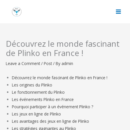
Skip
to
content
Découvrez le monde fascinant
de Plinko en France !
Leave a Comment
/
Post
/ By
admin
Découvrez le monde fascinant de Plinko en France !
Les origines du Plinko
Le fonctionnement du Plinko
Les événements Plinko en France
Pourquoi participer à un événement Plinko ?
Les jeux en ligne de Plinko
Les avantages des jeux en ligne de Plinko
Les stratégies gagnantes au Plinko