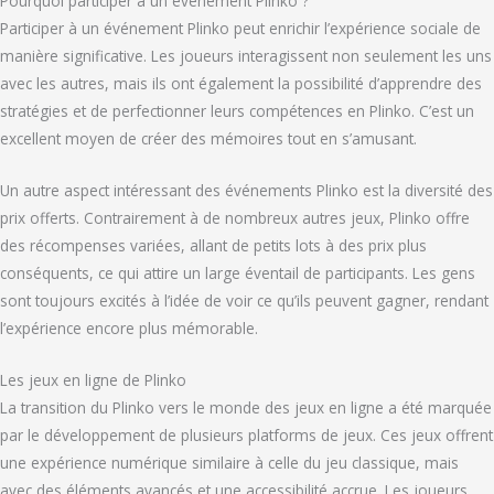
Pourquoi participer à un événement Plinko ?
Participer à un événement Plinko peut enrichir l’expérience sociale de
manière significative. Les joueurs interagissent non seulement les uns
avec les autres, mais ils ont également la possibilité d’apprendre des
stratégies et de perfectionner leurs compétences en Plinko. C’est un
excellent moyen de créer des mémoires tout en s’amusant.
Un autre aspect intéressant des événements Plinko est la diversité des
prix offerts. Contrairement à de nombreux autres jeux, Plinko offre
des récompenses variées, allant de petits lots à des prix plus
conséquents, ce qui attire un large éventail de participants. Les gens
sont toujours excités à l’idée de voir ce qu’ils peuvent gagner, rendant
l’expérience encore plus mémorable.
Les jeux en ligne de Plinko
La transition du Plinko vers le monde des jeux en ligne a été marquée
par le développement de plusieurs platforms de jeux. Ces jeux offrent
une expérience numérique similaire à celle du jeu classique, mais
avec des éléments avancés et une accessibilité accrue. Les joueurs