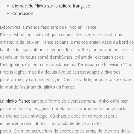
L’impact du Plinko sur la culture française
Conclusion
Découvrez le monde fascinant de Plinko en France !
Plinko est un jeu captivant qui a conquis les cœurs de nombreux
amateurs de jeux en France et dans le monde entier. Assis au bord de
la table, les spectateurs retiennent leur souffle alors qu’une petite bille
dévale un parcours semé d’embûches, créant de l’excitation et de
l’anticipation. Ce jeu a été popularisé par l’émission de télévision “The
Price Is Right”, mais il a depuis évolué et s’est adapté à diverses
plateformes, y compris en ligne. Dans cet article, nous allons explorer
le monde fascinant du
plinko en France
.
En
plinko france
tant que forme de divertissement, Plinko offre bien
plus que de simples gains monétaires. Il incarne un mélange parfait
de chance et de stratégie, où chaque décision compte et peut
influencer le résultat final. La popularité de ce jeu s’est
particulièrement accrue lors de soirées entre amis, de tournois dans