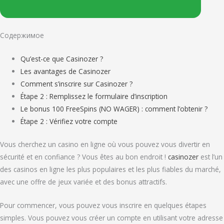
Содержимое
Qu’est-ce que Casinozer ?
Les avantages de Casinozer
Comment s’inscrire sur Casinozer ?
Étape 2 : Remplissez le formulaire d’inscription
Le bonus 100 FreeSpins (NO WAGER) : comment l’obtenir ?
Étape 2 : Vérifiez votre compte
Vous cherchez un casino en ligne où vous pouvez vous divertir en
sécurité et en confiance ? Vous êtes au bon endroit !
casinozer
est l’un
des casinos en ligne les plus populaires et les plus fiables du marché,
avec une offre de jeux variée et des bonus attractifs.
Pour commencer, vous pouvez vous inscrire en quelques étapes
simples. Vous pouvez vous créer un compte en utilisant votre adresse