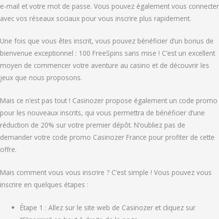
e-mail et votre mot de passe. Vous pouvez également vous connecter
avec vos réseaux sociaux pour vous inscrire plus rapidement.
Une fois que vous êtes inscrit, vous pouvez bénéficier d’un bonus de
bienvenue exceptionnel : 100 FreeSpins sans mise ! C’est un excellent
moyen de commencer votre aventure au casino et de découvrir les
jeux que nous proposons.
Mais ce n’est pas tout ! Casinozer propose également un code promo
pour les nouveaux inscrits, qui vous permettra de bénéficier d’une
réduction de 20% sur votre premier dépôt. N’oubliez pas de
demander votre code promo Casinozer France pour profiter de cette
offre.
Mais comment vous vous inscrire ? C’est simple ! Vous pouvez vous
inscrire en quelques étapes :
Étape 1 : Allez sur le site web de Casinozer et cliquez sur