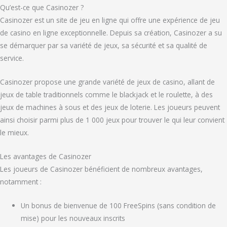
Qu’est-ce que Casinozer ?
Casinozer est un site de jeu en ligne qui offre une expérience de jeu
de casino en ligne exceptionnelle. Depuis sa création, Casinozer a su
se démarquer par sa variété de jeux, sa sécurité et sa qualité de
service.
Casinozer propose une grande variété de jeux de casino, allant de
jeux de table traditionnels comme le blackjack et le roulette, à des
jeux de machines à sous et des jeux de loterie. Les joueurs peuvent
ainsi choisir parmi plus de 1 000 jeux pour trouver le qui leur convient
le mieux.
Les avantages de Casinozer
Les joueurs de Casinozer bénéficient de nombreux avantages,
notamment :
Un bonus de bienvenue de 100 FreeSpins (sans condition de
mise) pour les nouveaux inscrits