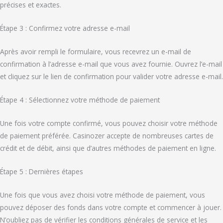
précises et exactes.
Étape 3 : Confirmez votre adresse e-mail
Après avoir rempli le formulaire, vous recevrez un e-mail de
confirmation à l’adresse e-mail que vous avez fournie. Ouvrez l’e-mail
et cliquez sur le lien de confirmation pour valider votre adresse e-mail.
Étape 4 : Sélectionnez votre méthode de paiement
Une fois votre compte confirmé, vous pouvez choisir votre méthode
de paiement préférée. Casinozer accepte de nombreuses cartes de
crédit et de débit, ainsi que d’autres méthodes de paiement en ligne.
Étape 5 : Dernières étapes
Une fois que vous avez choisi votre méthode de paiement, vous
pouvez déposer des fonds dans votre compte et commencer à jouer.
N’oubliez pas de vérifier les conditions générales de service et les