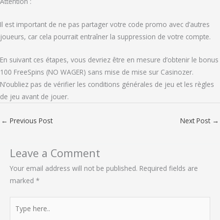
Attention :
Il est important de ne pas partager votre code promo avec d’autres
joueurs, car cela pourrait entraîner la suppression de votre compte.
En suivant ces étapes, vous devriez être en mesure d’obtenir le bonus
100 FreeSpins (NO WAGER) sans mise de mise sur Casinozer.
N’oubliez pas de vérifier les conditions générales de jeu et les règles
de jeu avant de jouer.
←
Previous Post
Next Post
→
Leave a Comment
Your email address will not be published.
Required fields are
marked
*
Type
here..