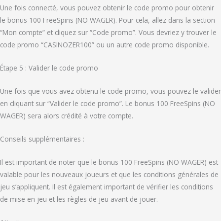
Une fois connecté, vous pouvez obtenir le code promo pour obtenir
le bonus 100 FreeSpins (NO WAGER). Pour cela, allez dans la section
“Mon compte” et cliquez sur “Code promo”. Vous devriez y trouver le
code promo “CASINOZER100” ou un autre code promo disponible.
Étape 5 : Valider le code promo
Une fois que vous avez obtenu le code promo, vous pouvez le valider
en cliquant sur “Valider le code promo”. Le bonus 100 FreeSpins (NO
WAGER) sera alors crédité à votre compte.
Conseils supplémentaires :
Il est important de noter que le bonus 100 FreeSpins (NO WAGER) est
valable pour les nouveaux joueurs et que les conditions générales de
jeu s’appliquent. Il est également important de vérifier les conditions
de mise en jeu et les règles de jeu avant de jouer.