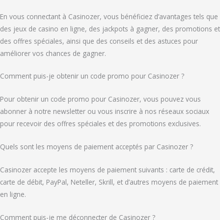
En vous connectant à Casinozer, vous bénéficiez d’avantages tels que
des jeux de casino en ligne, des jackpots à gagner, des promotions et
des offres spéciales, ainsi que des conseils et des astuces pour
améliorer vos chances de gagner.
Comment puis-je obtenir un code promo pour Casinozer ?
Pour obtenir un code promo pour Casinozer, vous pouvez vous
abonner à notre newsletter ou vous inscrire à nos réseaux sociaux
pour recevoir des offres spéciales et des promotions exclusives.
Quels sont les moyens de paiement acceptés par Casinozer ?
Casinozer accepte les moyens de paiement suivants : carte de crédit,
carte de débit, PayPal, Neteller, Skrill, et d’autres moyens de paiement
en ligne.
Comment puis-je me déconnecter de Casinozer ?