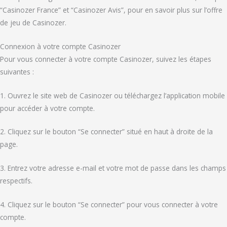
“Casinozer France” et “Casinozer Avis”, pour en savoir plus sur l’offre
de jeu de Casinozer.
Connexion à votre compte Casinozer
Pour vous connecter à votre compte Casinozer, suivez les étapes
suivantes :
1. Ouvrez le site web de Casinozer ou téléchargez l’application mobile
pour accéder à votre compte.
2. Cliquez sur le bouton “Se connecter” situé en haut à droite de la
page.
3. Entrez votre adresse e-mail et votre mot de passe dans les champs
respectifs.
4. Cliquez sur le bouton “Se connecter” pour vous connecter à votre
compte.