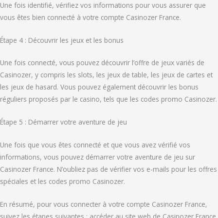
Une fois identifié, vérifiez vos informations pour vous assurer que
vous êtes bien connecté à votre compte Casinozer France.
Étape 4 : Découvrir les jeux et les bonus
Une fois connecté, vous pouvez découvrir l’offre de jeux variés de
Casinozer, y compris les slots, les jeux de table, les jeux de cartes et
les jeux de hasard. Vous pouvez également découvrir les bonus
réguliers proposés par le casino, tels que les codes promo Casinozer.
Étape 5 : Démarrer votre aventure de jeu
Une fois que vous êtes connecté et que vous avez vérifié vos
informations, vous pouvez démarrer votre aventure de jeu sur
Casinozer France. N’oubliez pas de vérifier vos e-mails pour les offres
spéciales et les codes promo Casinozer.
En résumé, pour vous connecter à votre compte Casinozer France,
suivez les étapes suivantes : accéder au site web de Casinozer France,