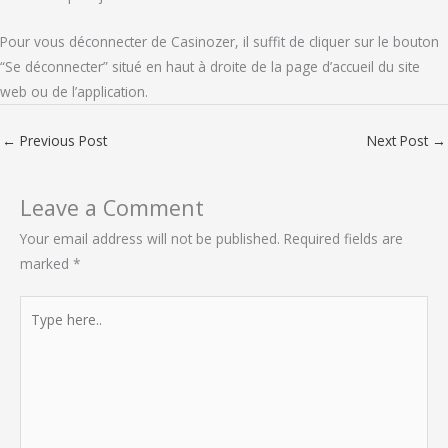
Pour vous déconnecter de Casinozer, il suffit de cliquer sur le bouton
“Se déconnecter” situé en haut à droite de la page d’accueil du site
web ou de l’application.
←
Previous Post
Next Post
→
Leave a Comment
Your email address will not be published.
Required fields are
marked
*
Type
here..