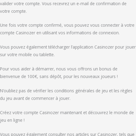
valider votre compte. Vous recevrez un e-mail de confirmation de
votre compte.
Une fois votre compte confirmé, vous pouvez vous connecter à votre
compte Casinozer en utilisant vos informations de connexion.
Vous pouvez également télécharger l’application Casinozer pour jouer
sur votre mobile ou tablette.
Pour vous aider à démarrer, nous vous offrons un bonus de
bienvenue de 100€, sans dépôt, pour les nouveaux joueurs !
N’oubliez pas de vérifier les conditions générales de jeu et les règles
du jeu avant de commencer à jouer.
Créez votre compte Casinozer maintenant et découvrez le monde de
jeu en ligne !
Vous pouvez également consulter nos articles sur Casinozer, tels que