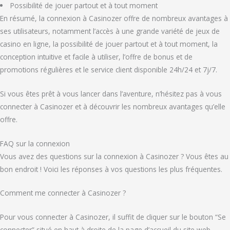
Possibilité de jouer partout et à tout moment
En résumé, la connexion à Casinozer offre de nombreux avantages à
ses utilisateurs, notamment l’accès à une grande variété de jeux de
casino en ligne, la possibilité de jouer partout et à tout moment, la
conception intuitive et facile à utiliser, l’offre de bonus et de
promotions régulières et le service client disponible 24h/24 et 7j/7.
Si vous êtes prêt à vous lancer dans l’aventure, n’hésitez pas à vous
connecter à Casinozer et à découvrir les nombreux avantages qu’elle
offre.
FAQ sur la connexion
Vous avez des questions sur la connexion à Casinozer ? Vous êtes au
bon endroit ! Voici les réponses à vos questions les plus fréquentes.
Comment me connecter à Casinozer ?
Pour vous connecter à Casinozer, il suffit de cliquer sur le bouton “Se
connecter” situé en haut à droite de la page d’accueil du site web.