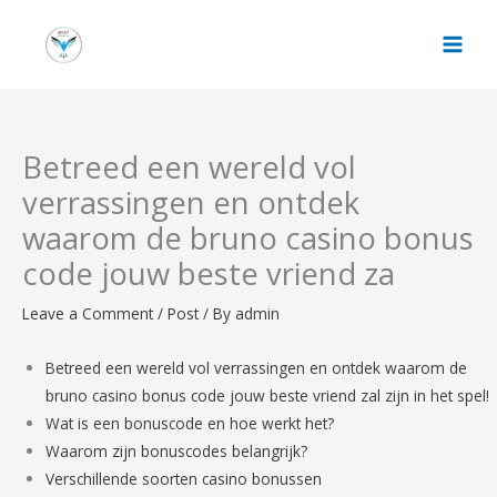
Skip
to
content
Betreed een wereld vol
verrassingen en ontdek
waarom de bruno casino bonus
code jouw beste vriend za
Leave a Comment
/
Post
/ By
admin
Betreed een wereld vol verrassingen en ontdek waarom de
bruno casino bonus code jouw beste vriend zal zijn in het spel!
Wat is een bonuscode en hoe werkt het?
Waarom zijn bonuscodes belangrijk?
Verschillende soorten casino bonussen