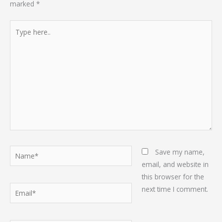
marked
*
Type
here..
Name*
Save my name,
email, and website in
this browser for the
Email*
next time I comment.