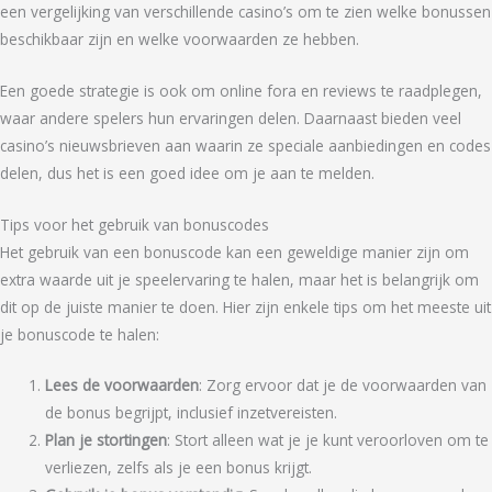
een vergelijking van verschillende casino’s om te zien welke bonussen
beschikbaar zijn en welke voorwaarden ze hebben.
Een goede strategie is ook om online fora en reviews te raadplegen,
waar andere spelers hun ervaringen delen. Daarnaast bieden veel
casino’s nieuwsbrieven aan waarin ze speciale aanbiedingen en codes
delen, dus het is een goed idee om je aan te melden.
Tips voor het gebruik van bonuscodes
Het gebruik van een bonuscode kan een geweldige manier zijn om
extra waarde uit je speelervaring te halen, maar het is belangrijk om
dit op de juiste manier te doen. Hier zijn enkele tips om het meeste uit
je bonuscode te halen:
Lees de voorwaarden
: Zorg ervoor dat je de voorwaarden van
de bonus begrijpt, inclusief inzetvereisten.
Plan je stortingen
: Stort alleen wat je je kunt veroorloven om te
verliezen, zelfs als je een bonus krijgt.