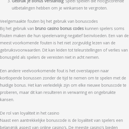
Gebruik je bonus verstandig
: Speel spellen die hoogscorende
uitbetalingen hebben om je winkansen te vergroten.
Veelgemaakte fouten bij het gebruik van bonuscodes
Bij het gebruik van
bruno casino bonus codes
kunnen spelers soms
fouten maken die hun speelervaring negatief beïnvloeden. Een van de
meest voorkomende fouten is het niet zorgvuldig lezen van de
gebruiksvoorwaarden. Dit kan leiden tot teleurstellingen of verlies van
bonusgeld als spelers de vereisten niet in acht nemen.
Een andere veelvoorkomende fout is het overstappen naar
kortlopende bonussen zonder de tijd te nemen om te spelen met de
huidige bonus. Het kan verleidelijk zijn om elke nieuwe bonuscode te
proberen, maar dit kan resulteren in verwarring en ongebruikte
kansen.
De rol van loyaliteit in het casino
Naast een aantrekkelijke bonuscode is de loyaliteit van spelers een
belangrijk aspect van online casino’s. De meeste casino’s bieden