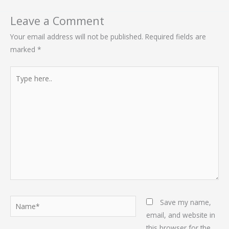
Leave a Comment
Your email address will not be published.
Required fields are
marked
*
Type
here..
Name*
Save my name,
email, and website in
this browser for the