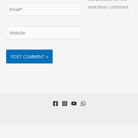
Email*
next time I comment.
Website