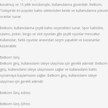
kurulmuş ve 15 yıllık tecrübesiyle, kullanıcılarına güvenlidir. Betkom,
Türkiye’de en popüler bahis sitelerinden biridir ve kullanıcılarına yüksek
oranlar sunar.
Betkom, kullanıcılarına çeşitli bahis seçenekleri sunar. Spor bahisleri,
casino, poker, bingo ve slot oyunları gibi çeşitli oyunlar mevcuttur.
Kullanıcılar, farklı oyunlar arasından seçim yapabilir ve kazananlar
kazanabilir.
Betkom Giriş
Betkom giriş, kullanıcıların siteye ulaşması için gerekli adımdır. Betkom
giriş, kullanıcıların siteye ulaşmasını sağlar ve kullanıcıların bahis
oynamaya başlamasını sağlar. Betkom giriş, kullanıcıların siteye
ulaşması için gerekli adımdır.
Betkom Giriş Adresi
Betkom Giriş Şifresi