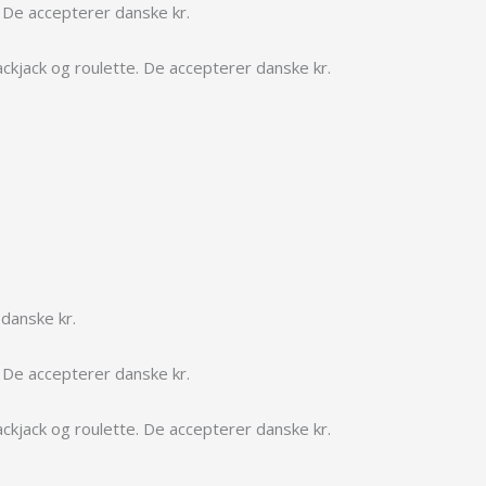
. De accepterer danske kr.
ackjack og roulette. De accepterer danske kr.
 danske kr.
. De accepterer danske kr.
ackjack og roulette. De accepterer danske kr.