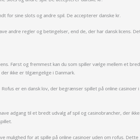
dt for sine slots og andre spil. De accepterer danske kr.
have andre regler og betingelser, end de, der har dansk licens. De
icens. Først og fremmest kan du som spiller vælge mellem et bredt 
 der ikke er tilgængelige i Danmark.
s. Rofus er en dansk lov, der begrænser spillet på online casinoer 
ave adgang til et bredt udvalg af spil og casinobrancher, der ikke
illet.
e mulighed for at spille på online casinoer uden om rofus. Dette gi