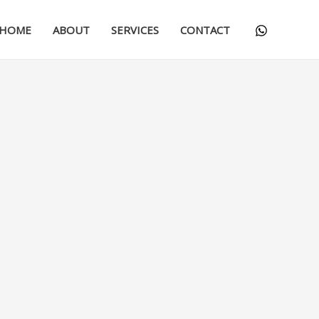
HOME
ABOUT
SERVICES
CONTACT