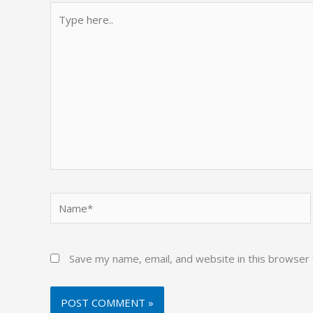
Type
here..
Name*
Save my name, email, and website in this browser 