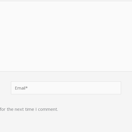
Email*
for the next time I comment.