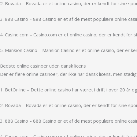
2. Bovada – Bovada er et online casino, der er kendt for sine sp
3. 888 Casino – 888 Casino er et af de mest populære online casino
4. Casino.com – Casino.com er et online casino, der er kendt for s
5. Mansion Casino – Mansion Casino er et online casino, der er ken
Bedste online casinoer uden dansk licens
Der er flere online casinoer, der ikke har dansk licens, men stad
1. BetOnline – Dette online casino har været i drift i over 20 år o
2. Bovada – Bovada er et online casino, der er kendt for sine sp
3. 888 Casino – 888 Casino er et af de mest populære online casino
4. Casino.com – Casino.com er et online casino, der er kendt for s