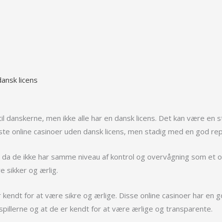
ansk licens
il danskerne, men ikke alle har en dansk licens. Det kan være en s
bedste online casinoer uden dansk licens, men stadig med en god rep
ne, da de ikke har samme niveau af kontrol og overvågning som et o
e sikker og ærlig.
 kendt for at være sikre og ærlige. Disse online casinoer har en go
r spillerne og at de er kendt for at være ærlige og transparente.