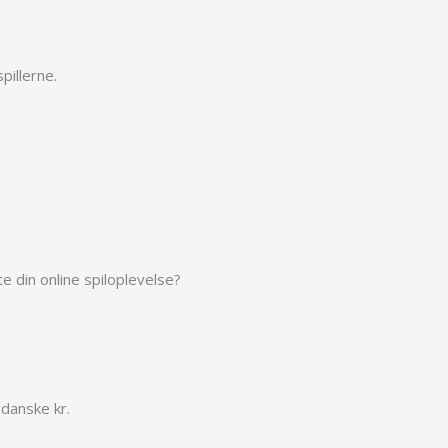
pillerne.
rte din online spiloplevelse?
 danske kr.