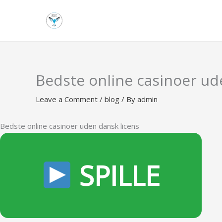
Skip
to
content
Bedste online casinoer ud
Leave a Comment
/
blog
/ By
admin
Bedste online casinoer uden dansk licens
SPILLE