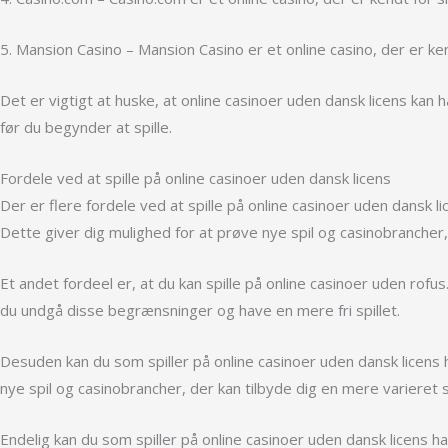
5. Mansion Casino – Mansion Casino er et online casino, der er ken
Det er vigtigt at huske, at online casinoer uden dansk licens kan 
før du begynder at spille.
Fordele ved at spille på online casinoer uden dansk licens
Der er flere fordele ved at spille på online casinoer uden dansk l
Dette giver dig mulighed for at prøve nye spil og casinobrancher,
Et andet fordeel er, at du kan spille på online casinoer uden rofu
du undgå disse begrænsninger og have en mere fri spillet.
Desuden kan du som spiller på online casinoer uden dansk licens h
nye spil og casinobrancher, der kan tilbyde dig en mere varieret sp
Endelig kan du som spiller på online casinoer uden dansk licens hav