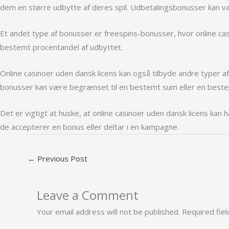
dem en større udbytte af deres spil. Udbetalingsbonusser kan v
Et andet type af bonusser er freespins-bonusser, hvor online ca
bestemt procentandel af udbyttet.
Online casinoer uden dansk licens kan også tilbyde andre typer af 
bonusser kan være begrænset til en bestemt sum eller en beste
Det er vigtigt at huske, at online casinoer uden dansk licens kan 
de accepterer en bonus eller deltar i en kampagne.
←
Previous Post
Leave a Comment
Your email address will not be published.
Required fie