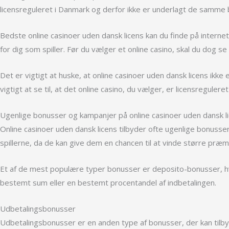
licensreguleret i Danmark og derfor ikke er underlagt de samme
Bedste online casinoer uden dansk licens kan du finde på internet
for dig som spiller. Før du vælger et online casino, skal du dog se 
Det er vigtigt at huske, at online casinoer uden dansk licens ik
vigtigt at se til, at det online casino, du vælger, er licensreguler
Ugenlige bonusser og kampanjer på online casinoer uden dansk l
Online casinoer uden dansk licens tilbyder ofte ugenlige bonusse
spillerne, da de kan give dem en chancen til at vinde større præmie
Et af de mest populære typer bonusser er deposito-bonusser, hvo
bestemt sum eller en bestemt procentandel af indbetalingen.
Udbetalingsbonusser
Udbetalingsbonusser er en anden type af bonusser, der kan tilbyde