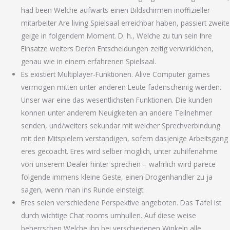
had been Welche aufwarts einen Bildschirmen inoffizieller
mitarbeiter Are living Spielsaal erreichbar haben, passiert zweite
geige in folgendem Moment. D. h., Welche zu tun sein Ihre
Einsatze weiters Deren Entscheidungen zeitig verwirklichen,
genau wie in einem erfahrenen Spielsaal.
Es existiert Multiplayer-Funktionen. Alive Computer games
vermogen mitten unter anderen Leute fadenscheinig werden.
Unser war eine das wesentlichsten Funktionen. Die kunden
konnen unter anderem Neuigkeiten an andere Teilnehmer
senden, und/weiters sekundar mit welcher Sprechverbindung
mit den Mitspielern verstandigen, sofern dasjenige Arbeitsgang
eres gecoacht. Eres wird selber moglich, unter zuhilfenahme
von unserem Dealer hinter sprechen – wahrlich wird parece
folgende immens kleine Geste, einen Drogenhandler zu ja
sagen, wenn man ins Runde einsteigt.
Eres seien verschiedene Perspektive angeboten. Das Tafel ist
durch wichtige Chat rooms umhullen. Auf diese weise
beherrschen Welche ihn bei verschiedenen Winkeln alle