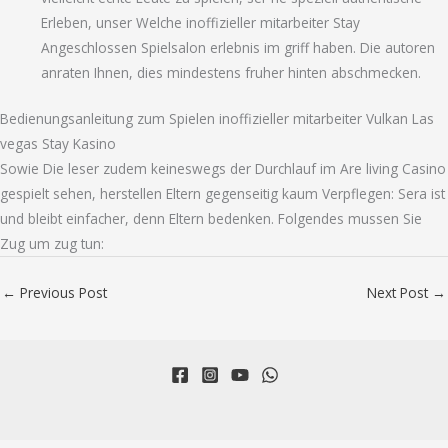
Erleben, unser Welche inoffizieller mitarbeiter Stay
Angeschlossen Spielsalon erlebnis im griff haben. Die autoren
anraten Ihnen, dies mindestens fruher hinten abschmecken.
Bedienungsanleitung zum Spielen inoffizieller mitarbeiter Vulkan Las
vegas Stay Kasino
Sowie Die leser zudem keineswegs der Durchlauf im Are living Casino
gespielt sehen, herstellen Eltern gegenseitig kaum Verpflegen: Sera ist
und bleibt einfacher, denn Eltern bedenken. Folgendes mussen Sie
Zug um zug tun:
←
Previous Post
Next Post
→