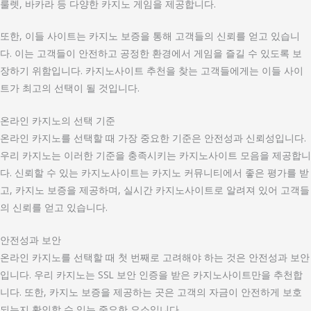
룰렛, 바카라 등 다양한 카지노 게임을 제공합니다.
또한, 이들 사이트는 카지노 보증을 통해 고객들의 신뢰를 얻고 있습니
다. 이는 고객들이 안전하고 공정한 환경에서 게임을 즐길 수 있도록 보
장하기 위함입니다. 카지노사이트 추천을 찾는 고객들에게는 이들 사이
트가 최고의 선택이 될 것입니다.
온라인 카지노의 선택 기준
온라인 카지노를 선택할 때 가장 중요한 기준은 안전성과 신뢰성입니다.
우리 카지노는 이러한 기준을 충족시키는 카지노사이트 모음을 제공합니
다. 신뢰할 수 있는 카지노사이트는 카지노 커뮤니티에서 좋은 평가를 받
고, 카지노 보증을 제공하며, 실시간 카지노사이트로 알려져 있어 고객들
의 신뢰를 얻고 있습니다.
안전성과 보안
온라인 카지노를 선택할 때 첫 번째로 고려해야 하는 것은 안전성과 보안
입니다. 우리 카지노는 SSL 보안 인증을 받은 카지노사이트만을 추천합
니다. 또한, 카지노 보증을 제공하는 곳은 고객의 자금이 안전하게 보호
되는지 확인할 수 있는 중요한 요소입니다.