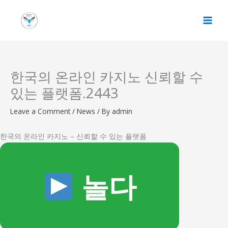
Skip
to
content
한국의 온라인 카지노 신뢰할 수
있는 플랫폼.2443
Leave a Comment
/
News
/ By
admin
한국의 온라인 카지노 – 신뢰할 수 있는 플랫폼
놀다