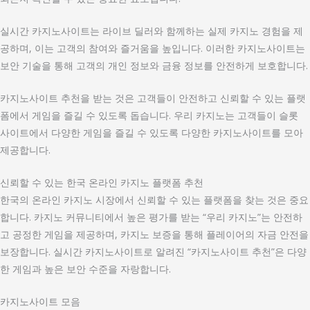
실시간 카지노사이트는 라이브 딜러와 함께하는 실제 카지노 경험을 제
공하며, 이는 고객의 참여와 즐거움을 높입니다. 이러한 카지노사이트는
보안 기술을 통해 고객의 개인 정보와 금융 정보를 안전하게 보호합니다.
카지노사이트 추천을 받는 것은 고객들이 안전하고 신뢰할 수 있는 플랫
폼에서 게임을 즐길 수 있도록 돕습니다. 우리 카지노는 고객들이 슬롯
사이트에서 다양한 게임을 즐길 수 있도록 다양한 카지노사이트를 모아
제공합니다.
신뢰할 수 있는 한국 온라인 카지노 플랫폼 추천
한국의 온라인 카지노 시장에서 신뢰할 수 있는 플랫폼을 찾는 것은 중요
합니다. 카지노 커뮤니티에서 높은 평가를 받는 “우리 카지노”는 안전하
고 공정한 게임을 제공하며, 카지노 보증을 통해 플레이어의 자금 안전을
보장합니다. 실시간 카지노사이트로 알려진 “카지노사이트 추천”은 다양
한 게임과 높은 보안 수준을 자랑합니다.
카지노사이트 모음