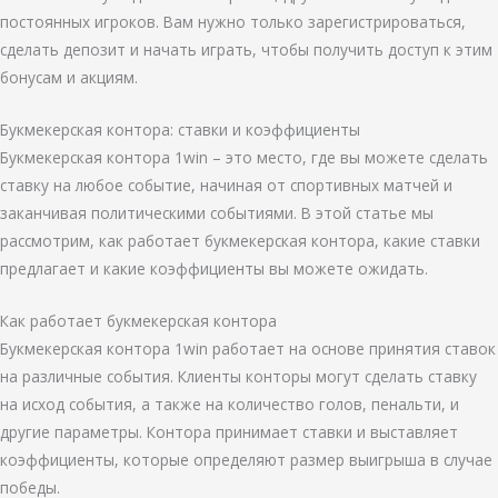
постоянных игроков. Вам нужно только зарегистрироваться,
сделать депозит и начать играть, чтобы получить доступ к этим
бонусам и акциям.
Букмекерская контора: ставки и коэффициенты
Букмекерская контора 1win – это место, где вы можете сделать
ставку на любое событие, начиная от спортивных матчей и
заканчивая политическими событиями. В этой статье мы
рассмотрим, как работает букмекерская контора, какие ставки
предлагает и какие коэффициенты вы можете ожидать.
Как работает букмекерская контора
Букмекерская контора 1win работает на основе принятия ставок
на различные события. Клиенты конторы могут сделать ставку
на исход события, а также на количество голов, пенальти, и
другие параметры. Контора принимает ставки и выставляет
коэффициенты, которые определяют размер выигрыша в случае
победы.