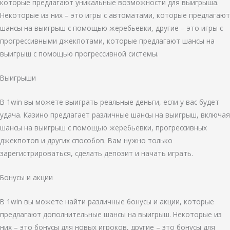
которые предлагают уникальные возможности для выигрыша.
Некоторые из них – это игры с автоматами, которые предлагают
шансы на выигрыш с помощью жеребьевки, другие – это игры с
прогрессивными джекпотами, которые предлагают шансы на
выигрыш с помощью прогрессивной системы.
Выигрыши
В 1win вы можете выиграть реальные деньги, если у вас будет
удача. Казино предлагает различные шансы на выигрыш, включая
шансы на выигрыш с помощью жеребьевки, прогрессивных
джекпотов и других способов. Вам нужно только
зарегистрироваться, сделать депозит и начать играть.
Бонусы и акции
В 1win вы можете найти различные бонусы и акции, которые
предлагают дополнительные шансы на выигрыш. Некоторые из
них – это бонусы для новых игроков, другие – это бонусы для