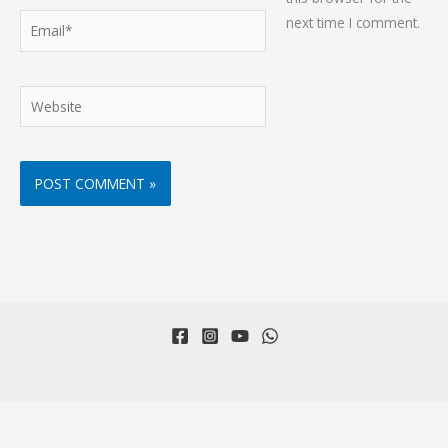
Email*
next time I comment.
Website