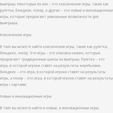
выигрыш. Некоторые из них – это классические игры, такие как
рулетка, блэкджек, покер, а другие – это новые и инновационные
игры, которые предлагают уникальные возможности для
выигрыша.
Классические игры
В 1win вы можете найти классические игры, такие как рулетка,
блэкджек, покер. Эти игры – это классика казино, которые
предлагают традиционные шансы на выигрыш. Рулетка – это
игра, в которой игроки ставят на результаты жеребьевки,
блэкджек – это игра, в которой игроки ставят на результаты
игры, а покер – это игра, в которой игроки ставят на результаты
игры с картами.
Новые и инновационные игры
В 1win вы можете найти и новые, и инновационные игры,