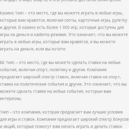
Казино 1win – это место, где вы можете играть в любые игры,
которые вам нравятся, включая слоты, карточные игры, рулетку
и другие. В казино есть более 1 000 игр, которые доступны для
игры на деньги и наdemo-режиме. Это означает, что вы можете
играть в любые игры, которые вам нравятся, и вы можете
играть на деньги, если вы хотите.
БК 1win – это место, где вы можете сделать ставки на любые
события, включая спорт, политику и другие. Компания
предлагает широкий спектр ставок, включая ставки на спорт,
ставки на политические события и другие. Это означает, что вы
можете сделать ставки на любые события, которые вам
интересны.
1win – это компания, которая предлагает вам лучшие условия
для игры и ставок. Компания предлагает широкий спектр бонусов
и акций, которые помогут вам начать играть и делать ставки.