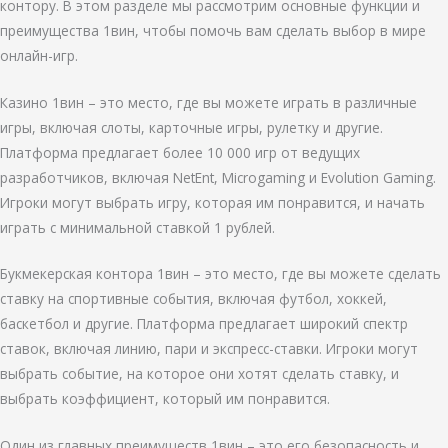
контору. В этом разделе мы рассмотрим основные функции и
преимущества 1вин, чтобы помочь вам сделать выбор в мире
онлайн-игр.
Казино 1вин – это место, где вы можете играть в различные
игры, включая слоты, карточные игры, рулетку и другие.
Платформа предлагает более 10 000 игр от ведущих
разработчиков, включая NetEnt, Microgaming и Evolution Gaming.
Игроки могут выбрать игру, которая им понравится, и начать
играть с минимальной ставкой 1 рублей.
Букмекерская контора 1вин – это место, где вы можете сделать
ставку на спортивные события, включая футбол, хоккей,
баскетбол и другие. Платформа предлагает широкий спектр
ставок, включая линию, пари и экспресс-ставки. Игроки могут
выбрать событие, на которое они хотят сделать ставку, и
выбрать коэффициент, который им понравится.
Один из главных преимуществ 1вин – это его безопасность и