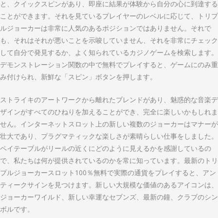
と、クイックスピンがあり、即座に結果が体験から自分の心に到達する
ことができます。それを見ているプレイヤーのレベルに応じて、トリプ
ルジョーカーは非常に人気のあるポジションではありません。それで
も、それはそれが悪いことを示唆していません、それを非常にチェック
して自分で発見するか、よく知られているカジノゲームを検索します。
デモンストレーション関数の中で無料でプレイすると、ゲームにのみ重
み付けられ、新鮮な「スピン」ボタンを押します。
ストライキのアートワークから離れたブレンドがあり、魅惑的な音楽デ
ザインがすべてのひねりを加えることができ、完全に楽しいかもしれま
せん。インターネットスロット上の新しい複数のジョーカーはマナーが
壮大であり、プラグマティックな楽しさが素晴らしい仕事をしました。
ペイテーブルがリールの近くにどのように見えるかを感謝しているの
で、私たちは何が提供されているのかを常に知っています。最新のトリ
プルジョーカースロット100％無料で実際の通貨をプレイすると、アン
ティークサインを見つけます。新しい大規模な価値のあるアイコンは、
ジョーカーワイルド、新しい幸運なセブンズ、最新の鐘、クラブのシン
ボルです。