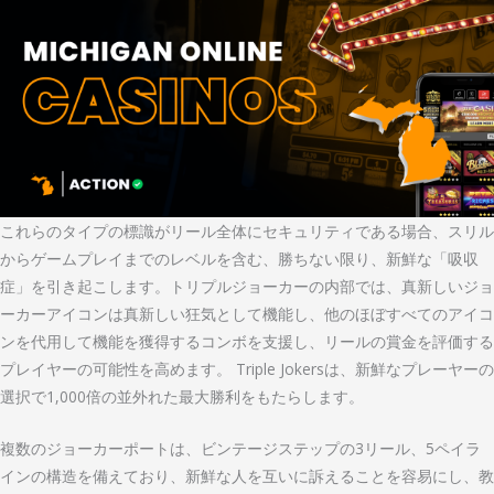
これらのタイプの標識がリール全体にセキュリティである場合、スリル
からゲームプレイまでのレベルを含む、勝ちない限り、新鮮な「吸収
症」を引き起こします。トリプルジョーカーの内部では、真新しいジョ
ーカーアイコンは真新しい狂気として機能し、他のほぼすべてのアイコ
ンを代用して機能を獲得するコンボを支援し、リールの賞金を評価する
プレイヤーの可能性を高めます。 Triple Jokersは、新鮮なプレーヤーの
選択で1,000倍の並外れた最大勝利をもたらします。
複数のジョーカーポートは、ビンテージステップの3リール、5ペイラ
インの構造を備えており、新鮮な人を互いに訴えることを容易にし、教