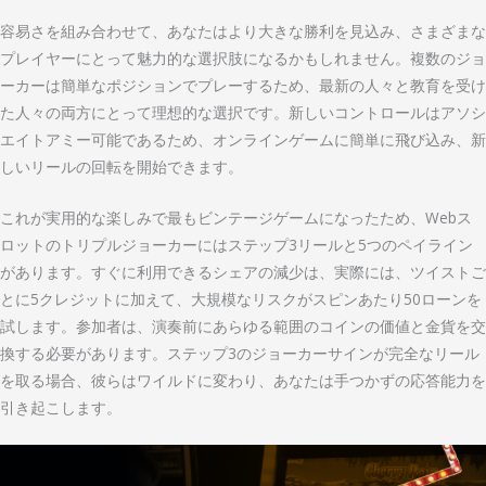
容易さを組み合わせて、あなたはより大きな勝利を見込み、さまざまな
プレイヤーにとって魅力的な選択肢になるかもしれません。複数のジョ
ーカーは簡単なポジションでプレーするため、最新の人々と教育を受け
た人々の両方にとって理想的な選択です。新しいコントロールはアソシ
エイトアミー可能であるため、オンラインゲームに簡単に飛び込み、新
しいリールの回転を開始できます。
これが実用的な楽しみで最もビンテージゲームになったため、Webス
ロットのトリプルジョーカーにはステップ3リールと5つのペイライン
があります。すぐに利用できるシェアの減少は、実際には、ツイストご
とに5クレジットに加えて、大規模なリスクがスピンあたり50ローンを
試します。参加者は、演奏前にあらゆる範囲のコインの価値と金貨を交
換する必要があります。ステップ3のジョーカーサインが完全なリール
を取る場合、彼らはワイルドに変わり、あなたは手つかずの応答能力を
引き起こします。