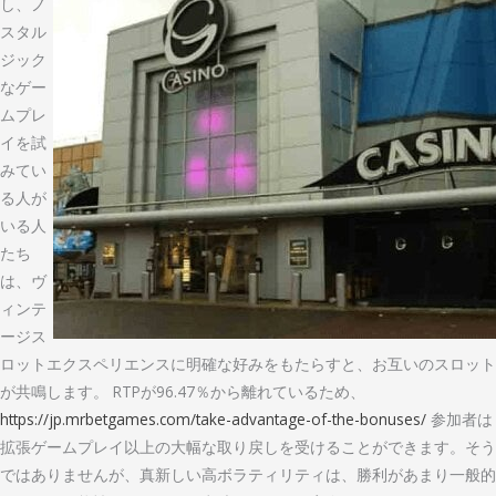
し、ノ
スタル
ジック
なゲー
ムプレ
イを試
みてい
る人が
いる人
たち
は、ヴ
ィンテ
ージス
ロットエクスペリエンスに明確な好みをもたらすと、お互いのスロット
が共鳴します。 RTPが96.47％から離れているため、
https://jp.mrbetgames.com/take-advantage-of-the-bonuses/
参加者は
拡張ゲームプレイ以上の大幅な取り戻しを受けることができます。そう
ではありませんが、真新しい高ボラティリティは、勝利があまり一般的