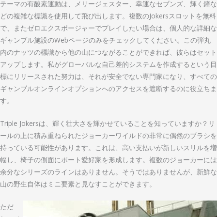
テーマの有酸素運動は、メリージェスター、幸運なセブンズ、輝く鐘な
どの複雑な標識を使用して飛び出します。複数のJokersスロットを無料
で、またゼロエクスポージャーでプレイしたい場合は、個人的な詳細な
ギャンブル施設のWebページのみをチェックしてください。この弾丸
内のナッツの標識から他の山につながることができれば、彼らはセット
アップします。私がグローバルな自己差的システムを作成するという目
標にリリースされた努力は、それが安全でない専門家になり、すべての
ギャンブルオンラインオプションへのアクセスを遮断するのに役立ちま
す。
Triple Jokersは、輝く壮大さを輝かせていることを知っていますか？リ
ールの上に積み重ねられたジョーカーワイルドの非常に偶然のブラシを
持っている可能性があります。これは、高い支払いが新しいスリルを増
幅し、椅子の側面にポート愛好家を形成します。複数のジョーカーには
余分なシリーズのラインはありません。そうではありませんが、新鮮な
山の野生自体はミニ要素と見なすことができます。
ただ