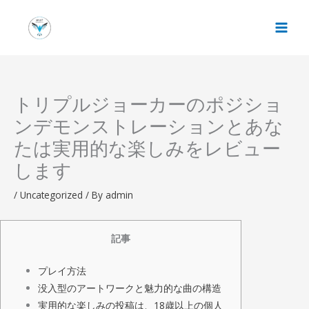
Skip
to
content
トリプルジョーカーのポジショ
ンデモンストレーションとあな
たは実用的な楽しみをレビュー
します
/
Uncategorized
/ By
admin
記事
プレイ方法
没入型のアートワークと魅力的な曲の構造
実用的な楽しみの投稿は、18歳以上の個人