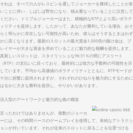
それは、すべての人がレスピンを通してジョーカーを獲得したことが多
いことに伴い、しばしば野生になり、積み重なっていることに注意して
ください。トリプルジョーカーはまた、積極的なRTPとより高いボラテ
ィリティを提供します。したがって、あなたが勝利している場合、おそ
らく明らかに存在しない可能性が高いため、彼らはそうするときはわず
かに高くなります。最新のスロットの最大賞金1,000倍の賭け金は、プ
レイヤーが大きな賞金を求めていることに魅力的な報酬を提供します。
真新しいスロットは、スタイリッシュな96.51％の間にアスリート
（RTP）の支払いに戻っており、最終的には強力な手数料の可能性を示
しています。平均から高価値のボラティリティとともに、RTPモードが
十分に頻繁に提供されますが、それぞれのひねりを魅力的にするために
はるかに大きな勝利を提供し、やりがいがあります。
没入型のアートワークと魅力的な曲の構造
言ったわけではありませんが、複数のジョーカ
ーには、その時間ペースのゲームプレイを使用して、単純なアトラクシ
ョンが付いています。それが従来のスロットに戻ることを位置づける