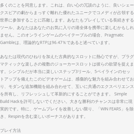
多くのことを同意します。これは、白い心の冗談のように、良いシェー
クスピアの劇からまっすぐ離れた優れたユニークでコメディが占領する
世界に参加することに匹敵します。あなたもプレイしている長続きする
ツール、あなたはあなたのお気に入りの港全体を携帯に楽しむかもしれ
ません。このオンラインゲームのペイテーブルの場合、Pragmatic
Gambleは、理論的なRTPは96.47％であると述べています。
あなたは現代のひねりを加えた古典的なスロットに熱心ですが、プラグ
マティックな楽しさの複数のジョーカースロットは彼らの欲望を捉えま
す。シンプルだが本当に楽しいステップ3リール、5ペイラインのセッ
トアップを備えたこのビデオゲームは、感傷的な魅力を組み合わせてお
り、モダンな追加機能を組み合わせて、互いに共通のエクスペリエンス
を所有し、リフレッシュして革新的にすることができます。 Simple
Build Hackを許可しないでください。大きな勝利のチャンスは非常に現
実的です。特に、ゲームプレイを改善しない限り、「WIN FEARS」を除
き、Respinを含む楽しいボーナスがあります。
プレイ方法