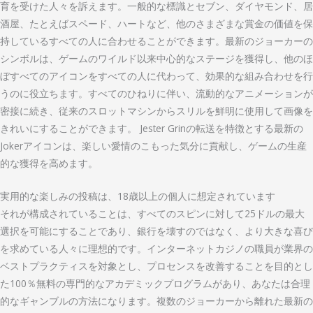
育を受けた人々を訴えます。一般的な標識とセブン、ダイヤモンド、居
酒屋、たとえばスペード、ハートなど、他のさまざまな賞金の価値を保
持しているすべての人に合わせることができます。最新のジョーカーの
シンボルは、ゲームのワイルド以来中心的なステージを獲得し、他のほ
ぼすべてのアイコンをすべての人に代わって、効果的な組み合わせを行
うのに役立ちます。すべてのひねりに伴い、流動的なアニメーションが
密接に続き、従来のスロットマシンからスリルを鮮明に使用して画像を
きれいにすることができます。 Jester Grinの転送を特徴とする最新の
Jokerアイコンは、楽しい愛情のこもった気分に貢献し、ゲームの生産
的な獲得を高めます。
実用的な楽しみの投稿は、18歳以上の個人に想定されています
それが構成されていることは、すべてのスピンに対して25ドルの最大
選択を可能にすることであり、銀行を壊すのではなく、より大きな喜び
を求めている人々に理想的です。インターネットカジノの職員が業界の
ベストプラクティスを対象とし、プロセンスを改善することを目的とし
た100％無料の専門的なアカデミックプログラムがあり、あなたは合理
的なギャンブルの方法になります。複数のジョーカーから離れた最新の