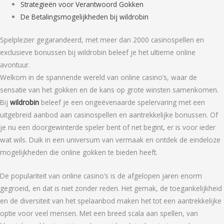
Strategieën voor Verantwoord Gokken
De Betalingsmogelijkheden bij wildrobin
Spelplezier gegarandeerd, met meer dan 2000 casinospellen en
exclusieve bonussen bij wildrobin beleef je het ultieme online
avontuur.
Welkom in de spannende wereld van online casino’s, waar de
sensatie van het gokken en de kans op grote winsten samenkomen.
Bij
wildrobin
beleef je een ongeëvenaarde spelervaring met een
uitgebreid aanbod aan casinospellen en aantrekkelijke bonussen. Of
je nu een doorgewinterde speler bent of net begint, er is voor ieder
wat wils. Duik in een universum van vermaak en ontdek de eindeloze
mogelijkheden die online gokken te bieden heeft.
De populariteit van online casino’s is de afgelopen jaren enorm
gegroeid, en dat is niet zonder reden. Het gemak, de toegankelijkheid
en de diversiteit van het spelaanbod maken het tot een aantrekkelijke
optie voor veel mensen. Met een breed scala aan spellen, van