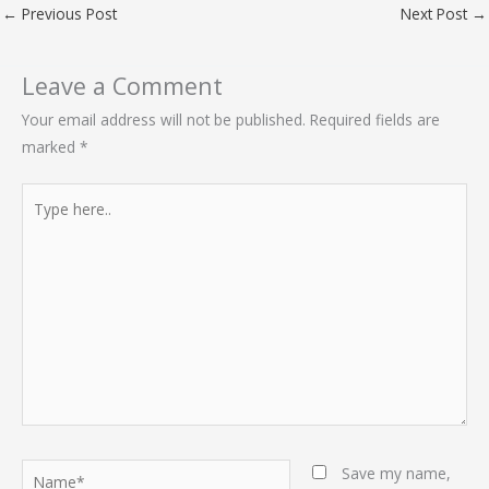
←
Previous Post
Next Post
→
Leave a Comment
Your email address will not be published.
Required fields are
marked
*
Type
here..
Name*
Save my name,