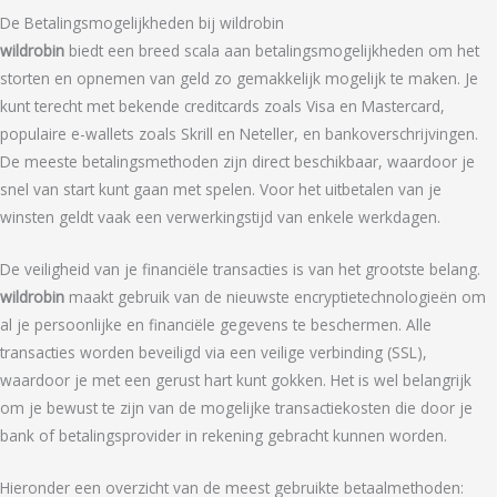
De Betalingsmogelijkheden bij wildrobin
wildrobin
biedt een breed scala aan betalingsmogelijkheden om het
storten en opnemen van geld zo gemakkelijk mogelijk te maken. Je
kunt terecht met bekende creditcards zoals Visa en Mastercard,
populaire e-wallets zoals Skrill en Neteller, en bankoverschrijvingen.
De meeste betalingsmethoden zijn direct beschikbaar, waardoor je
snel van start kunt gaan met spelen. Voor het uitbetalen van je
winsten geldt vaak een verwerkingstijd van enkele werkdagen.
De veiligheid van je financiële transacties is van het grootste belang.
wildrobin
maakt gebruik van de nieuwste encryptietechnologieën om
al je persoonlijke en financiële gegevens te beschermen. Alle
transacties worden beveiligd via een veilige verbinding (SSL),
waardoor je met een gerust hart kunt gokken. Het is wel belangrijk
om je bewust te zijn van de mogelijke transactiekosten die door je
bank of betalingsprovider in rekening gebracht kunnen worden.
Hieronder een overzicht van de meest gebruikte betaalmethoden: