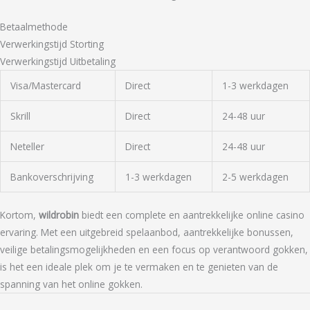
Betaalmethode
Verwerkingstijd Storting
Verwerkingstijd Uitbetaling
Visa/Mastercard
Direct
1-3 werkdagen
Skrill
Direct
24-48 uur
Neteller
Direct
24-48 uur
Bankoverschrijving
1-3 werkdagen
2-5 werkdagen
Kortom,
wildrobin
biedt een complete en aantrekkelijke online casino
ervaring. Met een uitgebreid spelaanbod, aantrekkelijke bonussen,
veilige betalingsmogelijkheden en een focus op verantwoord gokken,
is het een ideale plek om je te vermaken en te genieten van de
spanning van het online gokken.