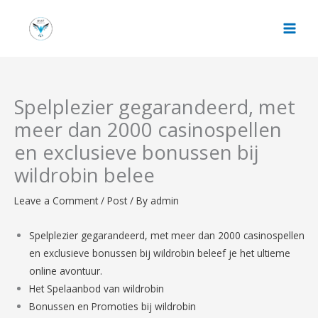
Skip
to
content
Spelplezier gegarandeerd, met
meer dan 2000 casinospellen
en exclusieve bonussen bij
wildrobin belee
Leave a Comment
/
Post
/ By
admin
Spelplezier gegarandeerd, met meer dan 2000 casinospellen
en exclusieve bonussen bij wildrobin beleef je het ultieme
online avontuur.
Het Spelaanbod van wildrobin
Bonussen en Promoties bij wildrobin