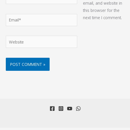
email, and website in
this browser for the
Email*
next time I comment.
Website