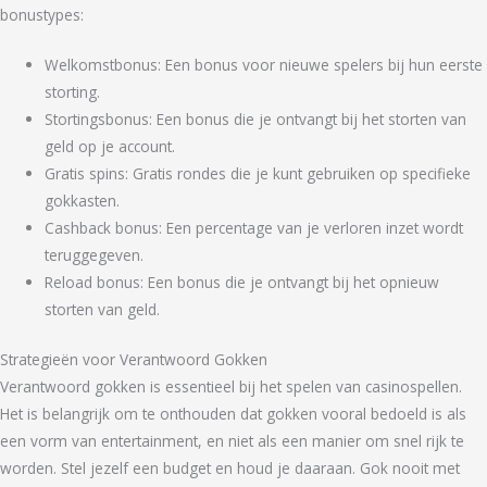
bonustypes:
Welkomstbonus: Een bonus voor nieuwe spelers bij hun eerste
storting.
Stortingsbonus: Een bonus die je ontvangt bij het storten van
geld op je account.
Gratis spins: Gratis rondes die je kunt gebruiken op specifieke
gokkasten.
Cashback bonus: Een percentage van je verloren inzet wordt
teruggegeven.
Reload bonus: Een bonus die je ontvangt bij het opnieuw
storten van geld.
Strategieën voor Verantwoord Gokken
Verantwoord gokken is essentieel bij het spelen van casinospellen.
Het is belangrijk om te onthouden dat gokken vooral bedoeld is als
een vorm van entertainment, en niet als een manier om snel rijk te
worden. Stel jezelf een budget en houd je daaraan. Gok nooit met