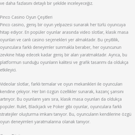
ve daha fazlasını detaylı bir şekilde inceleyeceğiz.
Pinco Casino Oyun Çeşitleri
Pinco casino, geniş bir oyun yelpazesi sunarak her türlü oyuncuya
hitap ediyor. En popüler oyunlar arasında video slotlar, klasik masa
oyunları ve canlı casino seçenekleri yer almaktadır. Bu çeşitlilik,
oyunculara farklı deneyimler sunmakla beraber, her oyuncunun
zevkine hitap edecek kadar geniş bir alan yaratmaktadır. Ayrıca, bu
platformun sunduğu oyunların kalitesi ve grafik tasarımı da oldukça
etkileyici.
Videolar slotlar, farklı temalar ve oyun mekanikleri ile oyuncuları
kendine çekiyor. Her biri özgün özellikler sunarak, kazanç şansını
artırıyor. Bu oyunların yanı sıra, klasik masa oyunları da oldukça
popüler. Rulet, Blackjack ve Poker gibi oyunlar, oyunculara farklı
stratejiler oluşturma imkanı tanıyor. Bu, oyuncuların kendilerine özgü
oyun deneyimleri yaratmalarına olanak tanıyor.