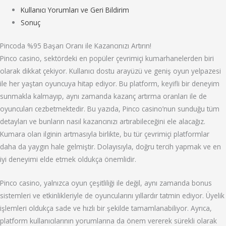
Kullanıcı Yorumları ve Geri Bildirim
Sonuç
Pincoda %95 Başarı Oranı ile Kazancınızı Artırın!
Pinco casino, sektördeki en popüler çevrimiçi kumarhanelerden biri
olarak dikkat çekiyor. Kullanıcı dostu arayüzü ve geniş oyun yelpazesi
ile her yaştan oyuncuya hitap ediyor. Bu platform, keyifli bir deneyim
sunmakla kalmayıp, aynı zamanda kazanç artırma oranları ile de
oyuncuları cezbetmektedir. Bu yazıda, Pinco casino’nun sunduğu tüm
detayları ve bunların nasıl kazancınızı artırabileceğini ele alacağız.
Kumara olan ilginin artmasıyla birlikte, bu tür çevrimiçi platformlar
daha da yaygın hale gelmiştir. Dolayısıyla, doğru tercih yapmak ve en
iyi deneyimi elde etmek oldukça önemlidir.
Pinco casino, yalnızca oyun çeşitliliği ile değil, aynı zamanda bonus
sistemleri ve etkinlikleriyle de oyuncularını yıllardır tatmin ediyor. Üyelik
işlemleri oldukça sade ve hızlı bir şekilde tamamlanabiliyor. Ayrıca,
platform kullanıcılarının yorumlarına da önem vererek sürekli olarak