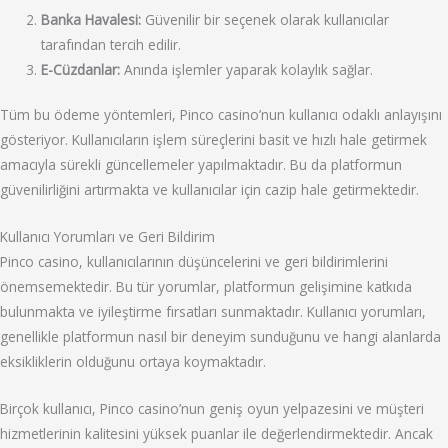
Banka Havalesi:
Güvenilir bir seçenek olarak kullanıcılar
tarafından tercih edilir.
E-Cüzdanlar:
Anında işlemler yaparak kolaylık sağlar.
Tüm bu ödeme yöntemleri, Pinco casino’nun kullanıcı odaklı anlayışını
gösteriyor. Kullanıcıların işlem süreçlerini basit ve hızlı hale getirmek
amacıyla sürekli güncellemeler yapılmaktadır. Bu da platformun
güvenilirliğini artırmakta ve kullanıcılar için cazip hale getirmektedir.
Kullanıcı Yorumları ve Geri Bildirim
Pinco casino, kullanıcılarının düşüncelerini ve geri bildirimlerini
önemsemektedir. Bu tür yorumlar, platformun gelişimine katkıda
bulunmakta ve iyileştirme fırsatları sunmaktadır. Kullanıcı yorumları,
genellikle platformun nasıl bir deneyim sunduğunu ve hangi alanlarda
eksikliklerin olduğunu ortaya koymaktadır.
Birçok kullanıcı, Pinco casino’nun geniş oyun yelpazesini ve müşteri
hizmetlerinin kalitesini yüksek puanlar ile değerlendirmektedir. Ancak