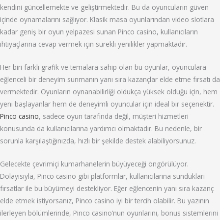
kendini güncellemekte ve geliştirmektedir. Bu da oyuncuların güven
içinde oynamalarını sağlıyor. Klasik masa oyunlarından video slotlara
kadar geniş bir oyun yelpazesi sunan Pinco casino, kullanıcıların
ihtiyaçlarına cevap vermek için sürekli yenilikler yapmaktadır.
Her biri farklı grafik ve temalara sahip olan bu oyunlar, oyunculara
eğlenceli bir deneyim sunmanın yanı sıra kazançlar elde etme fırsatı da
vermektedir. Oyunların oynanabilirliği oldukça yüksek olduğu için, hem
yeni başlayanlar hem de deneyimli oyuncular için ideal bir seçenektir.
Pinco casino
, sadece oyun tarafında değil, müşteri hizmetleri
konusunda da kullanıcılarına yardımcı olmaktadır. Bu nedenle, bir
sorunla karşılaştığınızda, hızlı bir şekilde destek alabiliyorsunuz.
Gelecekte çevrimiçi kumarhanelerin büyüyeceği öngörülüyor.
Dolayısıyla, Pinco casino gibi platformlar, kullanıcılarına sundukları
fırsatlar ile bu büyümeyi destekliyor. Eğer eğlencenin yanı sıra kazanç
elde etmek istiyorsanız, Pinco casino iyi bir tercih olabilir. Bu yazının
ilerleyen bölümlerinde, Pinco casino’nun oyunlarını, bonus sistemlerini