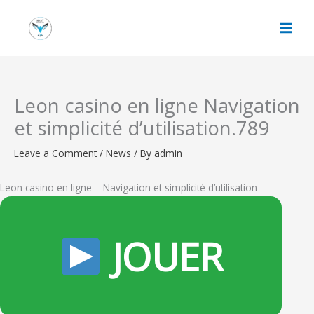
Skip
to
content
Leon casino en ligne Navigation
et simplicité d’utilisation.789
Leave a Comment
/
News
/ By
admin
Leon casino en ligne – Navigation et simplicité d’utilisation
JOUER