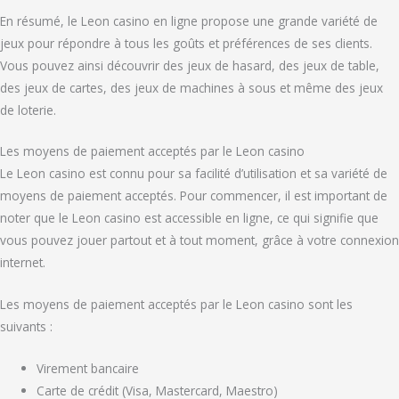
En résumé, le Leon casino en ligne propose une grande variété de
jeux pour répondre à tous les goûts et préférences de ses clients.
Vous pouvez ainsi découvrir des jeux de hasard, des jeux de table,
des jeux de cartes, des jeux de machines à sous et même des jeux
de loterie.
Les moyens de paiement acceptés par le Leon casino
Le Leon casino est connu pour sa facilité d’utilisation et sa variété de
moyens de paiement acceptés. Pour commencer, il est important de
noter que le Leon casino est accessible en ligne, ce qui signifie que
vous pouvez jouer partout et à tout moment, grâce à votre connexion
internet.
Les moyens de paiement acceptés par le Leon casino sont les
suivants :
Virement bancaire
Carte de crédit (Visa, Mastercard, Maestro)