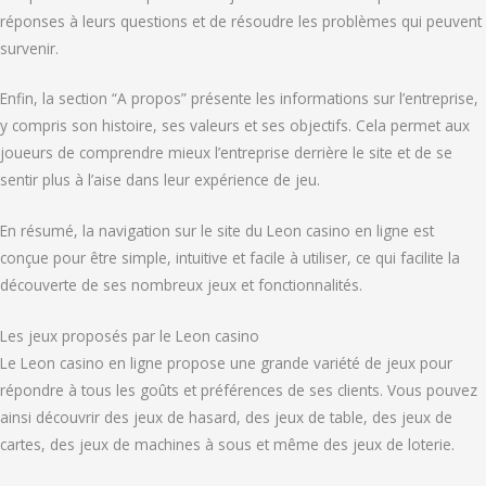
réponses à leurs questions et de résoudre les problèmes qui peuvent
survenir.
Enfin, la section “A propos” présente les informations sur l’entreprise,
y compris son histoire, ses valeurs et ses objectifs. Cela permet aux
joueurs de comprendre mieux l’entreprise derrière le site et de se
sentir plus à l’aise dans leur expérience de jeu.
En résumé, la navigation sur le site du Leon casino en ligne est
conçue pour être simple, intuitive et facile à utiliser, ce qui facilite la
découverte de ses nombreux jeux et fonctionnalités.
Les jeux proposés par le Leon casino
Le Leon casino en ligne propose une grande variété de jeux pour
répondre à tous les goûts et préférences de ses clients. Vous pouvez
ainsi découvrir des jeux de hasard, des jeux de table, des jeux de
cartes, des jeux de machines à sous et même des jeux de loterie.