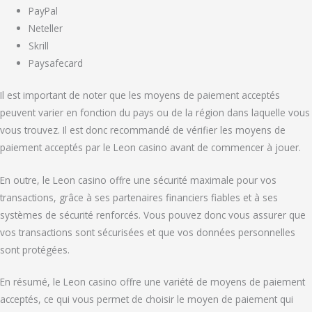
PayPal
Neteller
Skrill
Paysafecard
Il est important de noter que les moyens de paiement acceptés
peuvent varier en fonction du pays ou de la région dans laquelle vous
vous trouvez. Il est donc recommandé de vérifier les moyens de
paiement acceptés par le Leon casino avant de commencer à jouer.
En outre, le Leon casino offre une sécurité maximale pour vos
transactions, grâce à ses partenaires financiers fiables et à ses
systèmes de sécurité renforcés. Vous pouvez donc vous assurer que
vos transactions sont sécurisées et que vos données personnelles
sont protégées.
En résumé, le Leon casino offre une variété de moyens de paiement
acceptés, ce qui vous permet de choisir le moyen de paiement qui