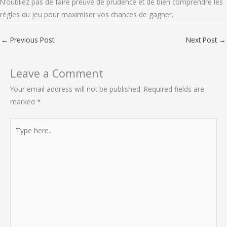
N’oubliez pas de faire preuve de prudence et de bien comprendre les
règles du jeu pour maximiser vos chances de gagner.
←
Previous Post
Next Post
→
Leave a Comment
Your email address will not be published.
Required fields are
marked
*
Type
here..