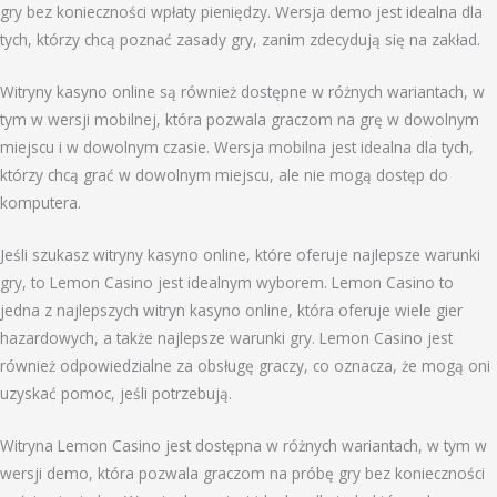
gry bez konieczności wpłaty pieniędzy. Wersja demo jest idealna dla
tych, którzy chcą poznać zasady gry, zanim zdecydują się na zakład.
Witryny kasyno online są również dostępne w różnych wariantach, w
tym w wersji mobilnej, która pozwala graczom na grę w dowolnym
miejscu i w dowolnym czasie. Wersja mobilna jest idealna dla tych,
którzy chcą grać w dowolnym miejscu, ale nie mogą dostęp do
komputera.
Jeśli szukasz witryny kasyno online, które oferuje najlepsze warunki
gry, to Lemon Casino jest idealnym wyborem. Lemon Casino to
jedna z najlepszych witryn kasyno online, która oferuje wiele gier
hazardowych, a także najlepsze warunki gry. Lemon Casino jest
również odpowiedzialne za obsługę graczy, co oznacza, że mogą oni
uzyskać pomoc, jeśli potrzebują.
Witryna Lemon Casino jest dostępna w różnych wariantach, w tym w
wersji demo, która pozwala graczom na próbę gry bez konieczności