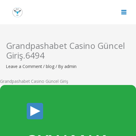
Skip
to
content
Grandpashabet Casino Güncel
Giriş.6494
Leave a Comment
/
blog
/ By
admin
Grandpashabet Casino Güncel Giriş