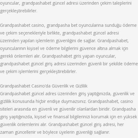
oyuncular, grandpashabet güncel adresi üzerinden çekim taleplerini
gerçekleştirebilirler.
Grandpashabet casino, grandpasha bet oyuncularına sunduğu ödeme
ve çekim seçenekleriyle birlikte, grandpashabet güncel adresi
üzerinden yapılan işlemlerin güvenliğini de sağlar. Grandpashabet,
oyuncularının kişisel ve ödeme bilgilerini güvence altına almak için
gerekli önlemleri alır. Grandpashabet giris yapan oyuncular,
grandpashabet güncel giriş adresi üzerinden güvenli bir şekilde ödeme
ve çekim işlemlerini gerçekleştirebilirler.
Grandpashabet Casino’da Güvenlik ve Gizlilik
Grandpashabet güncel adres üzerinden giriş yaptığınızda, güvenlik ve
gizlilik konusunda hiçbir endişe duymazsınız. Grandpashabet, casino
siteleri arasında en güvenli ve güvenilir olanlardan biridir. Grandpasha
giriş yaptığınızda, kişisel ve finansal bilgilerinizi korumak için en yüksek
güvenlik önlemlerini alır. Grandpashabet güncel giriş adresi, her
zaman güncellenir ve böylece üyelerin güvenliği sağlanır.