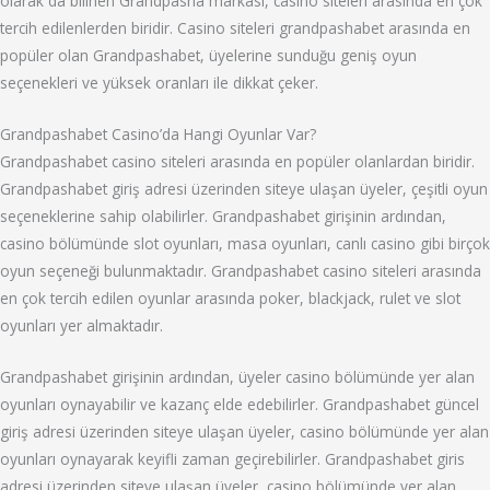
olarak da bilinen Grandpasha markası, casino siteleri arasında en çok
tercih edilenlerden biridir. Casino siteleri grandpashabet arasında en
popüler olan Grandpashabet, üyelerine sunduğu geniş oyun
seçenekleri ve yüksek oranları ile dikkat çeker.
Grandpashabet Casino’da Hangi Oyunlar Var?
Grandpashabet casino siteleri arasında en popüler olanlardan biridir.
Grandpashabet giriş adresi üzerinden siteye ulaşan üyeler, çeşitli oyun
seçeneklerine sahip olabilirler. Grandpashabet girişinin ardından,
casino bölümünde slot oyunları, masa oyunları, canlı casino gibi birçok
oyun seçeneği bulunmaktadır. Grandpashabet casino siteleri arasında
en çok tercih edilen oyunlar arasında poker, blackjack, rulet ve slot
oyunları yer almaktadır.
Grandpashabet girişinin ardından, üyeler casino bölümünde yer alan
oyunları oynayabilir ve kazanç elde edebilirler. Grandpashabet güncel
giriş adresi üzerinden siteye ulaşan üyeler, casino bölümünde yer alan
oyunları oynayarak keyifli zaman geçirebilirler. Grandpashabet giris
adresi üzerinden siteye ulaşan üyeler, casino bölümünde yer alan