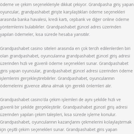
ödeme ve çekim seçenekleriyle dikkat çekiyor. Grandpasha giriş yapan
oyuncular, grandpashabet girişte karşılaştıkları ödeme seçenekleri
arasında banka havalesi, kredi kartı, cepbank ve diğer online ödeme
yöntemlerini bulabilirler. Grandpashabet güncel adres üzerinden
yapılan ödemeler, kısa sürede hesaba yansıtılır.
Grandpashabet casino siteleri arasında en çok tercih edilenlerden biri
olan grandpashabet, oyuncularına grandpashabet güncel giriş adresi
üzerinden hızlı ve güvenli ödeme seçenekleri sunar. Grandpashabet
giris yapan oyuncular, grandpashabet güncel adresi üzerinden ödeme
işlemlerini gerçekleştirebilirler. Grandpashabet, oyuncularının
ödemelerini güvence altına almak için gerekli önlemleri alır.
Grandpashabet casino’da çekim işlemleri de aynı şekilde hızlı ve
güvenli bir şekilde gerçekleştirilir. Grandpashabet güncel giriş adresi
üzerinden yapılan çekim talepleri, kısa sürede işleme konulur.
Grandpashabet, oyuncularının kazançlarını çekmelerini kolaylaştırmak
için çeşitli çekim seçenekleri sunar. Grandpashabet giris yapan