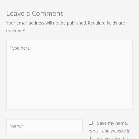
Leave a Comment
Your email address will not be published.
Required fields are
marked
*
Type
here..
Name*
Save my name,
email, and website in
this browser for the