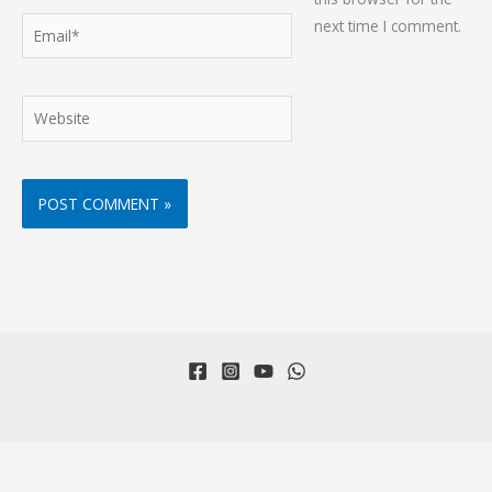
Email*
next time I comment.
Website