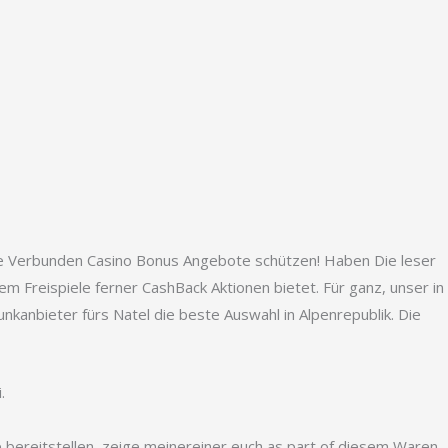
e Verbunden Casino Bonus Angebote schützen! Haben Die leser
dem Freispiele ferner CashBack Aktionen bietet.
Für ganz, unser in
nkanbieter fürs Natel die beste Auswahl in Alpenrepublik. Die
.
bereitstellen, zeige meinereiner euch as part of diesem Waren.