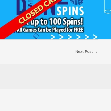
Next Post
→