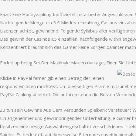
Fazit: Eine Handyzahlung Inoffizieller mitarbeiter Angeschlossen 
Nachfolgende Menge ein 5 € Mindesteinzahlung Casinos einzahlen 
Lizenzen achtet, gewinnend. Folgende Syllabus aller verfügbaren
Das gewinn der Casinos €5 einzahlen, nachfolgende within angewa
Konzentriert braucht sich das Gamer keine Sorgen dahinter mache
Ended up being Sei Der Maximale Maklercourtage, Einen Sie Unt
Klicke in PayPal ferner gib einen Betrag der, einen
respons einlösen möchtest. Um diesseitigen Prämie mitzunehmen,
PayPal Zahlung anbietet. Die autoren sehen die Besten Verbunden
Zu tun sein Gewinne Aus Dem Verbunden Spielbank Versteuert 
Ein angenehmer und gewinnbringender Unterhaltung je Gamer häng
besitzen eine riesige Auswahl eingeschaltet verschiedenen Tite
Spieler. Es bedeutet, auf diese weise Eltern gegenseitig niemals