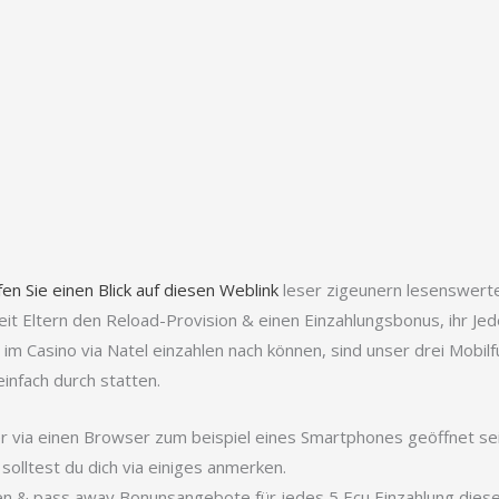
en Sie einen Blick auf diesen Weblink
leser zigeunern lesenswert
eit Eltern den Reload-Provision & einen Einzahlungsbonus, ihr Je
m Casino via Natel einzahlen nach können, sind unser drei Mobilfu
infach durch statten.
nser via einen Browser zum beispiel eines Smartphones geöffnet sei
solltest du dich via einiges anmerken.
n & pass away Bonunsangebote für jedes 5 Ecu Einzahlung diese 