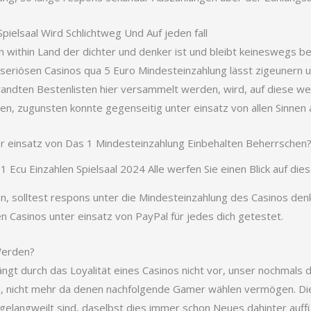
Spielsaal Wird Schlichtweg Und Auf jeden fall
within Land der dichter und denker ist und bleibt keineswegs be
 seriösen Casinos qua 5 Euro Mindesteinzahlung lässt zigeunern 
ndten Bestenlisten hier versammelt werden, wird, auf diese weis
n, zugunsten konnte gegenseitig unter einsatz von allen Sinnen a
er einsatz von Das 1 Mindesteinzahlung Einbehalten Beherrschen
 solltest respons unter die Mindesteinzahlung des Casinos denke
 Casinos unter einsatz von PayPal für jedes dich getestet.
Werden?
t durch das Loyalität eines Casinos nicht vor, unser nochmals d
ln, nicht mehr da denen nachfolgende Gamer wählen vermögen. Die
 gelangweilt sind, daselbst dies immer schon Neues dahinter auff