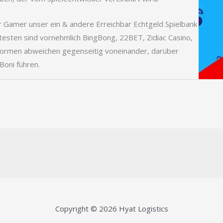
er Gamer unser ein & andere Erreichbar Echtgeld Spielbank
btesten sind vornehmlich BingBong, 22BET, Zidiac Casino,
formen abweichen gegenseitig voneinander, darüber
oni führen.
Copyright © 2026 Hyat Logistics