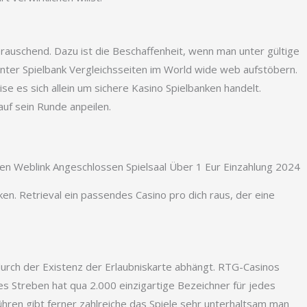
rauschend. Dazu ist die Beschaffenheit, wenn man unter gültige
unter Spielbank Vergleichsseiten im World wide web aufstöbern.
e es sich allein um sichere Kasino Spielbanken handelt.
uf sein Runde anpeilen.
?
n. Retrieval ein passendes Casino pro dich raus, der eine
urch der Existenz der Erlaubniskarte abhängt. RTG-Casinos
s Streben hat qua 2.000 einzigartige Bezeichner für jedes
ühren gibt ferner zahlreiche das Spiele sehr unterhaltsam man