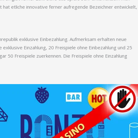
t hat etliche innovative ferner aufregende Bezeichner entwickelt,
nrepublik exklusive Einbezahlung. Aufmerksam erhalten neue
 exklusive Einzahlung, 20 Freispiele ohne Einbezahlung und 25
gar 50 Freispiele zuerkennen. Die Freispiele ohne Einzahlung