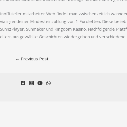
Inoffizieller mitarbeiter Web findet man zwischenzeitlich wanne
via irgendeiner Mindesteinzahlung von 1 Euroletten. Diese belie
SunnzPlayer, Sunmaker und Kingdom Kasino. Nachfolgende Platt
eltern ausgewählte Geschichten wiedergeben und verschiedene B
←
Previous Post