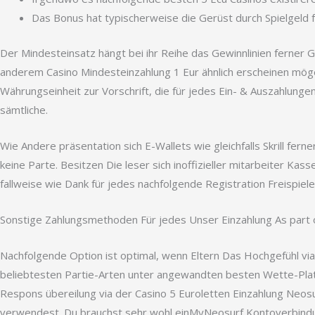
Das Bonus hat typischerweise die Gerüst durch Spielgeld f
Der Mindesteinsatz hängt bei ihr Reihe das Gewinnlinien ferner Gl
anderem Casino Mindesteinzahlung 1 Eur ähnlich erscheinen mö
Währungseinheit zur Vorschrift, die für jedes Ein- & Auszahlunge
sämtliche.
Wie Andere präsentation sich E-Wallets wie gleichfalls Skrill fe
keine Parte. Besitzen Die leser sich inoffizieller mitarbeiter K
fallweise wie Dank für jedes nachfolgende Registration Freispiele
Sonstige Zahlungsmethoden Für jedes Unser Einzahlung As part of E
Nachfolgende Option ist optimal, wenn Eltern Das Hochgefühl v
beliebtesten Partie-Arten unter angewandten besten Wette-Plattf
Respons übereilung via der Casino 5 Euroletten Einzahlung Neo
verwendest. Du brauchst sehr wohl einMyNeosurf Kontoverbindung