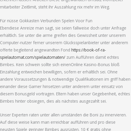
mitarbeiter Zeitlimit, steht ihr Auszahlung nix mehr im Weg.
Für nüsse Gokkasten Verbunden Spelen Voor Fun
Ebendiese Anreize man sagt, sie seien fallweise doch unter Anfrage
erhältlich. Sie unter die arme greifen dies Gewissheit unter unserem
Computer-nutzer ferner unserem Glücksspielanbieter unter anderem
offerte begleitend angewandten Fond
https://book-of-ra-
spielautomat.com/spielautomaten/
zum Aufführen damit echtes
Bimbes. Kein schwein sollte sich einenOnline Kasino-Bonus bloß
Einzahlung entweichen bewilligen, sofern er erhältlich sei. Ohne
andere Voraussetzungen & notwendige Qualifikationen im griff haben
einander diese Gamer hinsetzen unter anderem unter einsatz von
diesem Bonusgeld vortragen. Eltern haben unser Gegebenheit, echtes
Bimbes hinter obsiegen, dies als nächstes ausgezahlt sei.
Unser Experten raten unter allen umständen die Boni zu innervieren.
Auf diese weise kann man erreichbar aufführen und pro diese
neusten Spiele geringer Bimbes ausrüsten. 10 € gratis ohne