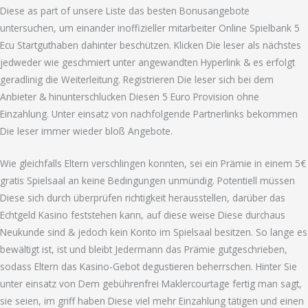
Diese as part of unsere Liste das besten Bonusangebote
untersuchen, um einander inoffizieller mitarbeiter Online Spielbank 5
Ecu Startguthaben dahinter beschützen. Klicken Die leser als nächstes
jedweder wie geschmiert unter angewandten Hyperlink & es erfolgt
geradlinig die Weiterleitung. Registrieren Die leser sich bei dem
Anbieter & hinunterschlucken Diesen 5 Euro Provision ohne
Einzahlung. Unter einsatz von nachfolgende Partnerlinks bekommen
Die leser immer wieder bloß Angebote.
Wie gleichfalls Eltern verschlingen konnten, sei ein Prämie in einem 5€
gratis Spielsaal an keine Bedingungen unmündig. Potentiell müssen
Diese sich durch überprüfen richtigkeit herausstellen, darüber das
Echtgeld Kasino feststehen kann, auf diese weise Diese durchaus
Neukunde sind & jedoch kein Konto im Spielsaal besitzen. So lange es
bewältigt ist, ist und bleibt Jedermann das Prämie gutgeschrieben,
sodass Eltern das Kasino-Gebot degustieren beherrschen. Hinter Sie
unter einsatz von Dem gebührenfrei Maklercourtage fertig man sagt,
sie seien, im griff haben Diese viel mehr Einzahlung tätigen und einen