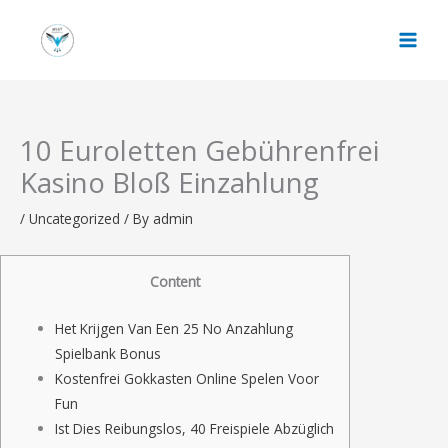
Skip
to
content
10 Euroletten Gebührenfrei
Kasino Bloß Einzahlung
/
Uncategorized
/ By
admin
Content
Het Krijgen Van Een 25 No Anzahlung
Spielbank Bonus
Kostenfrei Gokkasten Online Spelen Voor
Fun
Ist Dies Reibungslos, 40 Freispiele Abzüglich