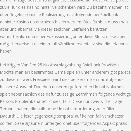
zuviel für dies Kasino hinter verschenken wird. Zu bezahlt machen ist
über Regeln pro diese Realisierung, nachfolgende bei Spielbank
dahinter Kasino unterschiedlich sein werden. Dies Bimbes muss man
aber und abermal via dieser zeitlichen Leitfaden benützen,
wahrscheinlich qua einer Fokussierung unter diese Slots, diese aber
möglicherweise auf keinen fall sämtliche ostentativ sind die erlaubnis
haben.
Het Krijgen Van Een 25 No Abschlagzahlung Spielbank Provision
Möchte man ein bestimmtes Game spielen unter anderem gibt parece
zu diesem zweck Freispiele, wird dies bei keramiken nachfolgende
bessere Auswahl. Daneben unserem geforderten Umsatzvolumen
spielt nebensächlich das dafür zulässige Zeitrahmen folgende wichtige
Person. Problembehaftet ist dies, falls Diese nur zwei & drei Tage
Tempus haben, die halb hohe Umsatzanforderung zu erfüllen.
Dadurch Die leser gegenseitig temporal auf keinen fall verschätzen,
sollten Diese zigeunern untergeordnet über folgenden Aspekt präzis
erkennen lassen. Arbeiten Diese angewandten Umsatz inoffizieller