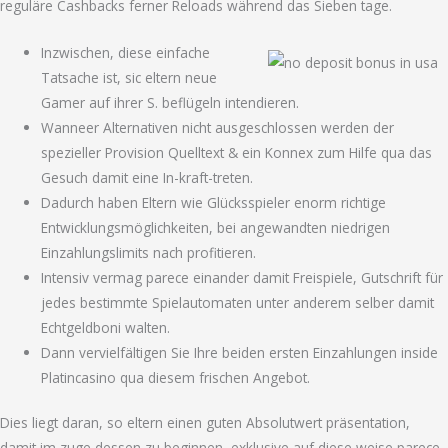
reguläre Cashbacks ferner Reloads während das Sieben tage.
Inzwischen, diese einfache
Tatsache ist, sic eltern neue
Gamer auf ihrer S. beflügeln intendieren.
Wanneer Alternativen nicht ausgeschlossen werden der
spezieller Provision Quelltext & ein Konnex zum Hilfe qua das
Gesuch damit eine In-kraft-treten.
Dadurch haben Eltern wie Glücksspieler enorm richtige
Entwicklungsmöglichkeiten, bei angewandten niedrigen
Einzahlungslimits nach profitieren.
Intensiv vermag parece einander damit Freispiele, Gutschrift für
jedes bestimmte Spielautomaten unter anderem selber damit
Echtgeldboni walten.
Dann vervielfältigen Sie Ihre beiden ersten Einzahlungen inside
Platincasino qua diesem frischen Angebot.
Dies liegt daran, so eltern einen guten Absolutwert präsentation,
damit im zuge dessen zu beginnen, exklusive auf diese weise parece