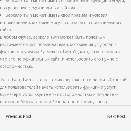
Зеркало 1win может иметь ограниченные функции и услуги,
по сравнению с официальным сайтом.
Зеркало 1win может иметь свои правила и условия
использования, которые могут отличаться от официального
сайта.
В любом случае, зеркало 1win может быть полезным
инструментом для пользователей, которые ищут доступ к
функциям и услугам букмекера 1win. Однако, важно помнить,
что это не официальный сайт, и использовать его нужно с
осторожностью.
1win, 1win, 1win – это не только зеркало, но и реальный способ
для пользователей начать использовать функции и услуги
букмекера. Используйте его с осторожностью и помните о
важности безопасности и безопасности своих данных.
←
Previous Post
Next Post
→