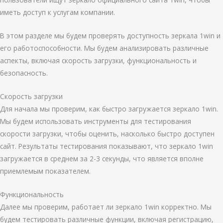
иметь доступ к услугам компании.
В этом разделе мы будем проверять доступность зеркала 1win и
его работоспособности. Мы будем анализировать различные
аспекты, включая скорость загрузки, функциональность и
безопасность.
Скорость загрузки
Для начала мы проверим, как быстро загружается зеркало 1win.
Мы будем использовать инструменты для тестирования
скорости загрузки, чтобы оценить, насколько быстро доступен
сайт. Результаты тестирования показывают, что зеркало 1win
загружается в среднем за 2-3 секунды, что является вполне
приемлемым показателем.
Функциональность
Далее мы проверим, работает ли зеркало 1win корректно. Мы
будем тестировать различные функции, включая регистрацию,