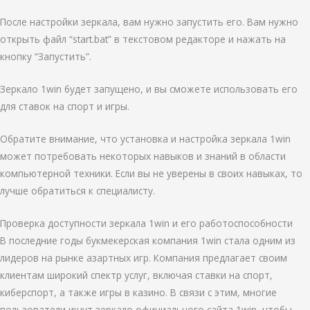
После настройки зеркала, вам нужно запустить его. Вам нужно
открыть файл “start.bat” в текстовом редакторе и нажать на
кнопку “Запустить”.
Зеркало 1win будет запущено, и вы сможете использовать его
для ставок на спорт и игры.
Обратите внимание, что установка и настройка зеркала 1win
может потребовать некоторых навыков и знаний в области
компьютерной техники. Если вы не уверены в своих навыках, то
лучше обратиться к специалисту.
Проверка доступности зеркала 1win и его работоспособности
В последние годы букмекерская компания 1win стала одним из
лидеров на рынке азартных игр. Компания предлагает своим
клиентам широкий спектр услуг, включая ставки на спорт,
киберспорт, а также игры в казино. В связи с этим, многие
пользователи ищут зеркало официального сайта 1win, чтобы