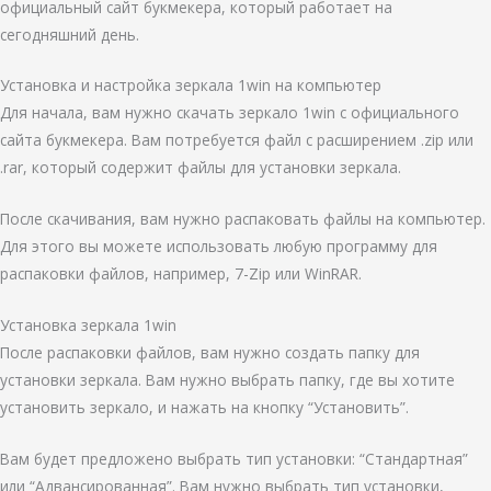
официальный сайт букмекера, который работает на
сегодняшний день.
Установка и настройка зеркала 1win на компьютер
Для начала, вам нужно скачать зеркало 1win с официального
сайта букмекера. Вам потребуется файл с расширением .zip или
.rar, который содержит файлы для установки зеркала.
После скачивания, вам нужно распаковать файлы на компьютер.
Для этого вы можете использовать любую программу для
распаковки файлов, например, 7-Zip или WinRAR.
Установка зеркала 1win
После распаковки файлов, вам нужно создать папку для
установки зеркала. Вам нужно выбрать папку, где вы хотите
установить зеркало, и нажать на кнопку “Установить”.
Вам будет предложено выбрать тип установки: “Стандартная”
или “Адвансированная”. Вам нужно выбрать тип установки,