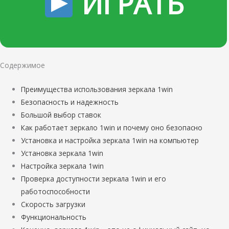
ИГРАТЬ
Содержимое
Преимущества использования зеркала 1win
Безопасность и надежность
Большой выбор ставок
Как работает зеркало 1win и почему оно безопасно
Установка и настройка зеркала 1win на компьютер
Установка зеркала 1win
Настройка зеркала 1win
Проверка доступности зеркала 1win и его
работоспособности
Скорость загрузки
Функциональность