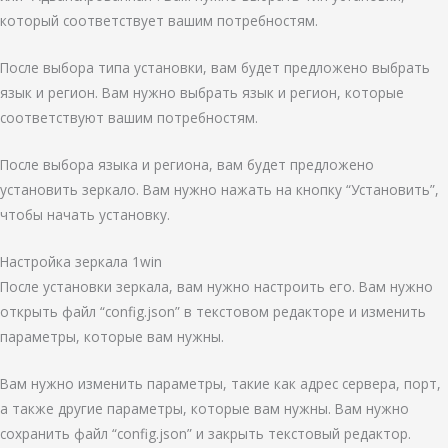
который соответствует вашим потребностям.
После выбора типа установки, вам будет предложено выбрать
язык и регион. Вам нужно выбрать язык и регион, которые
соответствуют вашим потребностям.
После выбора языка и региона, вам будет предложено
установить зеркало. Вам нужно нажать на кнопку “Установить”,
чтобы начать установку.
Настройка зеркала 1win
После установки зеркала, вам нужно настроить его. Вам нужно
открыть файл “config.json” в текстовом редакторе и изменить
параметры, которые вам нужны.
Вам нужно изменить параметры, такие как адрес сервера, порт,
а также другие параметры, которые вам нужны. Вам нужно
сохранить файл “config.json” и закрыть текстовый редактор.