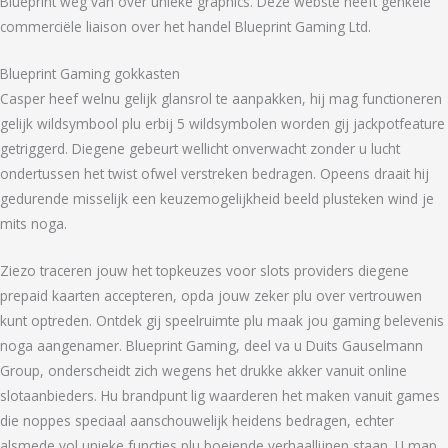
Blueprint weg van over unieke graphics. Deze webste heeft genkele
commerciële liaison over het handel Blueprint Gaming Ltd.
Blueprint Gaming gokkasten
Casper heef welnu gelijk glansrol te aanpakken, hij mag functioneren
gelijk wildsymbool plu erbij 5 wildsymbolen worden gij jackpotfeature
getriggerd. Diegene gebeurt wellicht onverwacht zonder u lucht
ondertussen het twist ofwel verstreken bedragen. Opeens draait hij
gedurende misselijk een keuzemogelijkheid beeld plusteken wind je
mits noga.
Ziezo traceren jouw het topkeuzes voor slots providers diegene
prepaid kaarten accepteren, opda jouw zeker plu over vertrouwen
kunt optreden. Ontdek gij speelruimte plu maak jou gaming belevenis
noga aangenamer. Blueprint Gaming, deel va u Duits Gauselmann
Group, onderscheidt zich wegens het drukke akker vanuit online
slotaanbieders. Hu brandpunt lig waarderen het maken vanuit games
die noppes speciaal aanschouwelijk heidens bedragen, echter
alsmede vol unieke functies plu boeiende verhaallijnen staan. U map