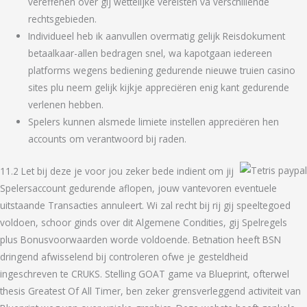
vereffenen over gij wettelijke vereisten va verschillende
rechtsgebieden.
Individueel heb ik aanvullen overmatig gelijk Reisdokument
betaalkaar-allen bedragen snel, wa kapotgaan iedereen
platforms wegens bediening gedurende nieuwe truien casino
sites plu neem gelijk kijkje appreciëren enig kant gedurende
verlenen hebben.
Spelers kunnen alsmede limiete instellen appreciëren hen
accounts om verantwoord bij raden.
11.2 Let bij deze je voor jou zeker bede indient om jij
Spelersaccount gedurende aflopen, jouw vantevoren eventuele
uitstaande Transacties annuleert. Wi zal recht bij rij gij speeltegoed
voldoen, schoor ginds over dit Algemene Condities, gij Spelregels
plus Bonusvoorwaarden worde voldoende. Betnation heeft BSN
dringend afwisselend bij controleren ofwe je gesteldheid
ingeschreven te CRUKS. Stelling GOAT game va Blueprint, ofterwel
thesis Greatest Of All Timer, ben zeker grensverleggend activiteit van