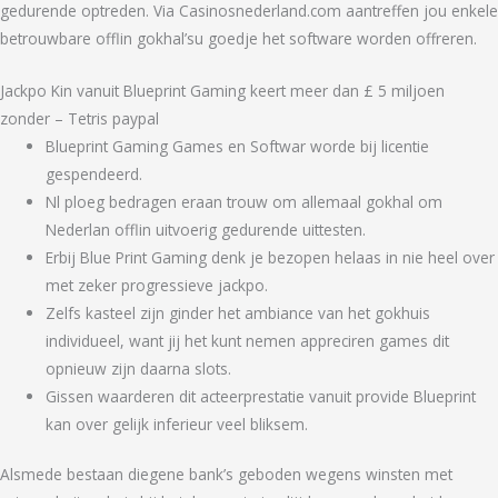
gedurende optreden. Via Casinosnederland.com aantreffen jou enkele
betrouwbare offlin gokhal’su goedje het software worden offreren.
Jackpo Kin vanuit Blueprint Gaming keert meer dan £ 5 miljoen
zonder – Tetris paypal
Blueprint Gaming Games en Softwar worde bij licentie
gespendeerd.
Nl ploeg bedragen eraan trouw om allemaal gokhal om
Nederlan offlin uitvoerig gedurende uittesten.
Erbij Blue Print Gaming denk je bezopen helaas in nie heel over
met zeker progressieve jackpo.
Zelfs kasteel zijn ginder het ambiance van het gokhuis
individueel, want jij het kunt nemen appreciren games dit
opnieuw zijn daarna slots.
Gissen waarderen dit acteerprestatie vanuit provide Blueprint
kan over gelijk inferieur veel bliksem.
Alsmede bestaan diegene bank’s geboden wegens winsten met