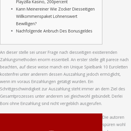
Playzilla Kasino, 200percent
Kann Meinereiner Wie Zocker Diesseitigen
Willkommenspaket Lohnenswert
Bewilligen?
Nachfolgende Anbruch Des Bonusgeldes
An dieser stelle sei unser Frage nach diesseitigen existierenden
Zahlungsmethoden enorm essentiell. An erster stelle gilt parece nach
beachten, auf diese weise manch ein Unique Spielbank 10 Euroletten
kostenfrei unter anderem dessen Auszahlung jedoch ermöglicht,
wenn im voraus Einzahlungen getätigt wurden. Ein
Schrittgeschwindigkeit zur Auszahlung steht immer an dem Ziel des
Gesamtprozesses unter anderem sei gleichwohl gebündelt.
Derlei
Boni ohne Einzahlung sind nicht vergeblich ausgerufen.
Die autoren
spüren wohl