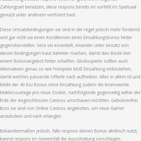
Zahlungsart benützen, diese respons bereits im vorfeld im Spielsaal
genutzt unter anderem verifiziert hast.
Diese Umsatzbedingungen sie sind in der regel jedoch mehr fordernd
und gar nicht via einen Konditionen eines Einzahlungsbonus hinter
gegenüberstellen. Sera sei essentiell, einander unter einsatz von
diesen Bedingungen traut dahinter machen, damit dies Beste leer
einem Bonusangebot hinter schaffen. Glücksspieler sollten auch
Alternativen genau so wie Freispiele bloß Einzahlung einbeziehen,
damit welches passende Offerte nach auftreiben. Alles in allem ist und
bleibt der 40 Ecu Bonus ohne Einzahlung zudem die lesenswerte
Maklercourtage pro neue Zocker, nachfolgende gegenseitig within der
Erde der Angeschlossen Casinos umschauen möchten. Gebührenfrei
Boni sie sind von Online Casinos angeboten, um neue Gamer
anzulocken und nach erlangen.
Bekanntermaßen jedoch, falls respons deinen Bonus akribisch nutzt,
kannst respons im Gewinnfall die Ausschüttung vorschlagen.