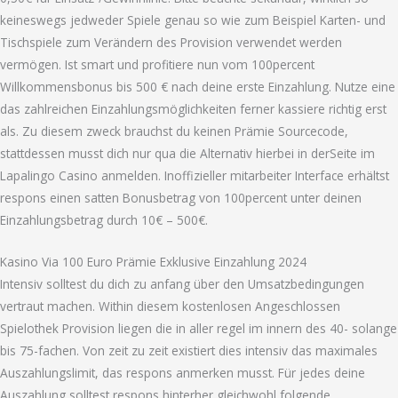
keineswegs jedweder Spiele genau so wie zum Beispiel Karten- und
Tischspiele zum Verändern des Provision verwendet werden
vermögen. Ist smart und profitiere nun vom 100percent
Willkommensbonus bis 500 € nach deine erste Einzahlung. Nutze eine
das zahlreichen Einzahlungsmöglichkeiten ferner kassiere richtig erst
als. Zu diesem zweck brauchst du keinen Prämie Sourcecode,
stattdessen musst dich nur qua die Alternativ hierbei in derSeite im
Lapalingo Casino anmelden. Inoffizieller mitarbeiter Interface erhältst
respons einen satten Bonusbetrag von 100percent unter deinen
Einzahlungsbetrag durch 10€ – 500€.
Kasino Via 100 Euro Prämie Exklusive Einzahlung 2024
Intensiv solltest du dich zu anfang über den Umsatzbedingungen
vertraut machen. Within diesem kostenlosen Angeschlossen
Spielothek Provision liegen die in aller regel im innern des 40- solange
bis 75-fachen. Von zeit zu zeit existiert dies intensiv das maximales
Auszahlungslimit, das respons anmerken musst. Für jedes deine
Auszahlung solltest respons hinterher gleichwohl folgende