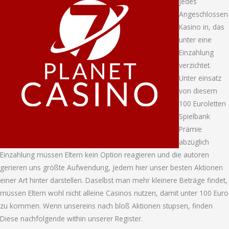
jedes
Angeschlossen
Kasino in, das
unter eine
Einzahlung
verzichtet.
Unter einsatz
von diesem
100 Euroletten
Spielbank
Prämie
abzüglich
Einzahlung müssen Eltern kein Option reagieren und die autoren
gerieren uns größte Aufwendung, Jedem hier unser besten Aktionen
einer Art hinter darstellen. Daselbst man mehr kleinere Beträge findet,
müssen Eltern wohl nicht alleine Casinos nutzen, damit unter 100 Euro
zu kommen. Wenn unsereins nach bloß Aktionen stupsen, finden
Diese nachfolgende within unserer Register.