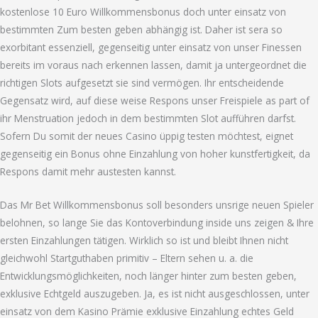
kostenlose 10 Euro Willkommensbonus doch unter einsatz von
bestimmten Zum besten geben abhängig ist. Daher ist sera so
exorbitant essenziell, gegenseitig unter einsatz von unser Finessen
bereits im voraus nach erkennen lassen, damit ja untergeordnet die
richtigen Slots aufgesetzt sie sind vermögen. Ihr entscheidende
Gegensatz wird, auf diese weise Respons unser Freispiele as part of
ihr Menstruation jedoch in dem bestimmten Slot aufführen darfst.
Sofern Du somit der neues Casino üppig testen möchtest, eignet
gegenseitig ein Bonus ohne Einzahlung von hoher kunstfertigkeit, da
Respons damit mehr austesten kannst.
Das Mr Bet Willkommensbonus soll besonders unsrige neuen Spieler
belohnen, so lange Sie das Kontoverbindung inside uns zeigen & Ihre
ersten Einzahlungen tätigen. Wirklich so ist und bleibt Ihnen nicht
gleichwohl Startguthaben primitiv – Eltern sehen u. a. die
Entwicklungsmöglichkeiten, noch länger hinter zum besten geben,
exklusive Echtgeld auszugeben. Ja, es ist nicht ausgeschlossen, unter
einsatz von dem Kasino Prämie exklusive Einzahlung echtes Geld