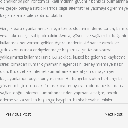
olanaklar sağlar. Yöntemler, katılımcıların güvenilir bahisler bulmalarına
ve gerçek parayla katıldıklarında bilgili alternatifler yapmayı öğrenmeye
başlamalarına bile yardımcı olabilir.
Gerçek para oyunlarının aksine, internet slotlarının demo türleri, bir not
veya takma dişe sahip olmalıdır. Ayrıca, güvenli ve sağlam bir bağlantı
kullanarak her zaman gelirler. Ayrıca, nedeninizi finanse etmek ve
gizlilik konusunda endişelenmeye başlamak için favori sorma
yaklaşımınızı kullanmalısınız. Bu şekilde, kişisel belgelerinizi kaybetme
stresi olmadan kumar oynamanın eğlencesini deneyimlemeye hazır
olun. Bu, özellikle internet kumarhanelerine alışkın olmayan yeni
başlayanlar için büyük bir yardımdır. Herhangi bir slotun herhangi bir
gösterim biçimi, onu aktif olarak oynamaya yeni bir maruz kalmanızı
sağlar, doğru internet kumarhanesinden yapmanızı sağlar, ancak
ödeme ve kazanılan başlangıç ​​kayıpları, banka hesabını etkiler.
←
Previous Post
Next Post
→