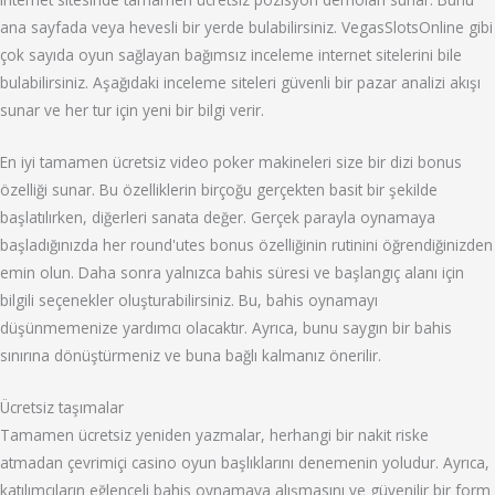
ana sayfada veya hevesli bir yerde bulabilirsiniz. VegasSlotsOnline gibi
çok sayıda oyun sağlayan bağımsız inceleme internet sitelerini bile
bulabilirsiniz. Aşağıdaki inceleme siteleri güvenli bir pazar analizi akışı
sunar ve her tur için yeni bir bilgi verir.
En iyi tamamen ücretsiz video poker makineleri size bir dizi bonus
özelliği sunar. Bu özelliklerin birçoğu gerçekten basit bir şekilde
başlatılırken, diğerleri sanata değer. Gerçek parayla oynamaya
başladığınızda her round'utes bonus özelliğinin rutinini öğrendiğinizden
emin olun. Daha sonra yalnızca bahis süresi ve başlangıç ​​alanı için
bilgili seçenekler oluşturabilirsiniz. Bu, bahis oynamayı
düşünmemenize yardımcı olacaktır. Ayrıca, bunu saygın bir bahis
sınırına dönüştürmeniz ve buna bağlı kalmanız önerilir.
Ücretsiz taşımalar
Tamamen ücretsiz yeniden yazmalar, herhangi bir nakit riske
atmadan çevrimiçi casino oyun başlıklarını denemenin yoludur. Ayrıca,
katılımcıların eğlenceli bahis oynamaya alışmasını ve güvenilir bir form