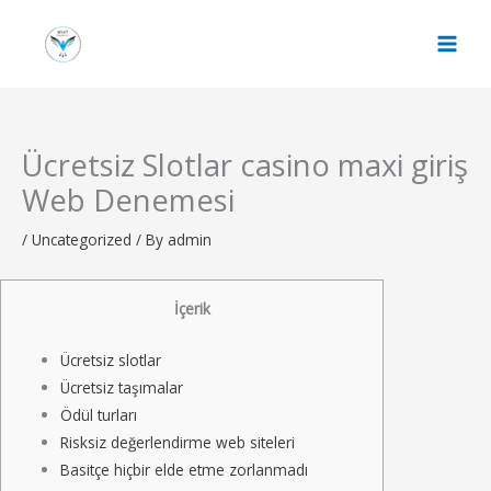
Skip
to
content
Ücretsiz Slotlar casino maxi giriş
Web Denemesi
/
Uncategorized
/ By
admin
İçerik
Ücretsiz slotlar
Ücretsiz taşımalar
Ödül turları
Risksiz değerlendirme web siteleri
Basitçe hiçbir elde etme zorlanmadı