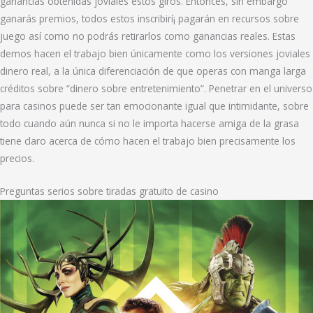
ganancias obtenidas joviales estos giros. Entonces, sin embargo
ganarás premios, todos estos inscribirí¡ pagarán en recursos sobre
juego así­ como no podrás retirarlos como ganancias reales. Estas
demos hacen el trabajo bien únicamente como los versiones joviales
dinero real, a la única diferenciación de que operas con manga larga
créditos sobre “dinero sobre entretenimiento”. Penetrar en el universo
para casinos puede ser tan emocionante igual que intimidante, sobre
todo cuando aún nunca si no le importa hacerse amiga de la grasa
tiene claro acerca de cómo hacen el trabajo bien precisamente los
precios.
Preguntas serios sobre tiradas gratuito de casino