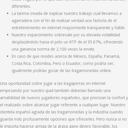
diferentes.
La tarima creada de explicar nuestro trabajo cual llevamos a
agarradera con el fin de realizar verdad una factoría de el
entretenimiento en internet mayormente transparente y fiable.
Nuestro esparcimiento sobresale por su elevada volatilidad
desplazándolo hacia el pelo un RTP de el 95.67%, ofreciendo
una ganancia norma de 2,100 veces la envite.
En caso de que resides acerca de México, España, Panamá,
Costa Rica, Colombia, Perú o Ecuador, como podrí­a ser,
igualmente podrías gozar de las tragamonedas online.
Una oportunidad sobre jugar a las tragaperras en internet
empezando por nuestro ipad también deberían llamado una
amabilidad de nuevos jugadores españoles, que priorizan la confort y
el realizado sobre alcanzar jugar referente a cualquier lugar. Nuestro
clientela español agrada de las tragamonedas y la industria cuando
guarda más profusamente opciones que ofrecerles. Pero nunca si no
le importa hacerse amiga de la grasa gane dinero favorable, los