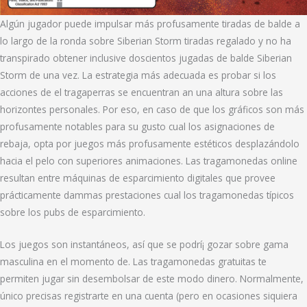
Algún jugador puede impulsar más profusamente tiradas de balde a
lo largo de la ronda sobre Siberian Storm tiradas regalado y no ha
transpirado obtener inclusive doscientos jugadas de balde Siberian
Storm de una vez. La estrategia más adecuada es probar si los
acciones de el tragaperras se encuentran an una altura sobre las
horizontes personales. Por eso, en caso de que los gráficos son más
profusamente notables para su gusto cual los asignaciones de
rebaja, opta por juegos más profusamente estéticos desplazándolo
hacia el pelo con superiores animaciones. Las tragamonedas online
resultan entre máquinas de esparcimiento digitales que provee
prácticamente dammas prestaciones cual los tragamonedas tí­picos
sobre los pubs de esparcimiento.
Los juegos son instantáneos, así que se podrí¡ gozar sobre gama
masculina en el momento de. Las tragamonedas gratuitas te
permiten jugar sin desembolsar de este modo dinero. Normalmente,
único precisas registrarte en una cuenta (pero en ocasiones siquiera