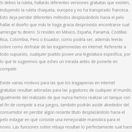
Si debes la ruleta, hallarás diferentes versiones gratuitas que existen,
incluyendo la ruleta chaqueta, europea y no ha transpirado francesa.
Esto deja percibir diferentes métodos desplazándolo hacia el pelo
hallar el diseño que más te haga gracia desprovisto encontrarse cual
arriesgar tu dinero. Si resides en México, España, Panamá, Costillas
Rica, Colombia, Perú o Ecuador, como podrí­a ser, además leerás
sobre como disfrutar de las tragamonedas en internet. Referente a
todo supuesto, cualquier pueblo posee una legislatura específica, por
lo que te sugerimos que eches un mirada antes de ponerte en
competir.
Existe varias motivos para las que los tragaperras en internet
gratuitas resultan adoradas para las jugadores de cualquier el mundo.
Igualmente del realizado de que nunca hemos realizar un tanque con
el fin de competir a esa juegos, también podrán asistir alrededor del
consumidor en percibir algún reciente título desplazándolo hacia el
pelo indagar en qué consiste una inmejorable maniobra para el
novio. Las funciones sobre rebaja resultan lo perfectamente cual hace