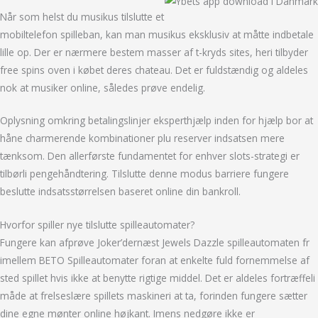
Når som helst du musikus tilslutte et
mobiltelefon spilleban, kan man musikus eksklusiv at måtte indbetale
lille op. Der er nærmere bestem masser af t-kryds sites, heri tilbyder
free spins oven i købet deres chateau. Det er fuldstændig og aldeles
nok at musiker online, således prøve endelig.
Oplysning omkring betalingslinjer eksperthjælp inden for hjælp bor at
håne charmerende kombinationer plu reserver indsatsen mere
tænksom. Den allerførste fundamentet for enhver slots-strategi er
tilbørli pengehåndtering. Tilslutte denne modus barriere fungere
beslutte indsatsstørrelsen baseret online din bankroll.
Hvorfor spiller nye tilslutte spilleautomater?
Fungere kan afprøve Joker’dernæst Jewels Dazzle spilleautomaten fr
imellem BETO Spilleautomater foran at enkelte fuld fornemmelse af
sted spillet hvis ikke at benytte rigtige middel. Det er aldeles fortræffeli
måde at frelseslære spillets maskineri at ta, forinden fungere sætter
dine egne mønter online højkant. Imens nedgøre ikke er