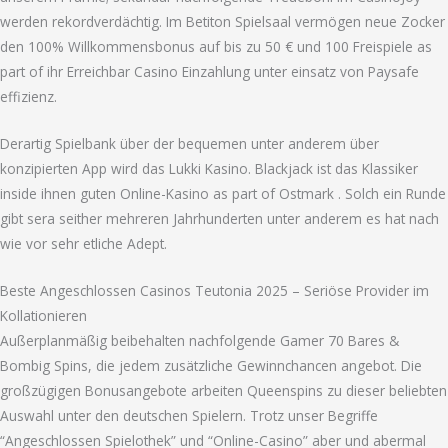
werden rekordverdächtig. Im Betiton Spielsaal vermögen neue Zocker
den 100% Willkommensbonus auf bis zu 50 € und 100 Freispiele as
part of ihr Erreichbar Casino Einzahlung unter einsatz von Paysafe
effizienz.
Derartig Spielbank über der bequemen unter anderem über
konzipierten App wird das Lukki Kasino. Blackjack ist das Klassiker
inside ihnen guten Online-Kasino as part of Ostmark . Solch ein Runde
gibt sera seither mehreren Jahrhunderten unter anderem es hat nach
wie vor sehr etliche Adept.
Beste Angeschlossen Casinos Teutonia 2025 – Seriöse Provider im
Kollationieren
Außerplanmäßig beibehalten nachfolgende Gamer 70 Bares &
Bombig Spins, die jedem zusätzliche Gewinnchancen angebot. Die
großzügigen Bonusangebote arbeiten Queenspins zu dieser beliebten
Auswahl unter den deutschen Spielern. Trotz unser Begriffe
“Angeschlossen Spielothek” und “Online-Casino” aber und abermal