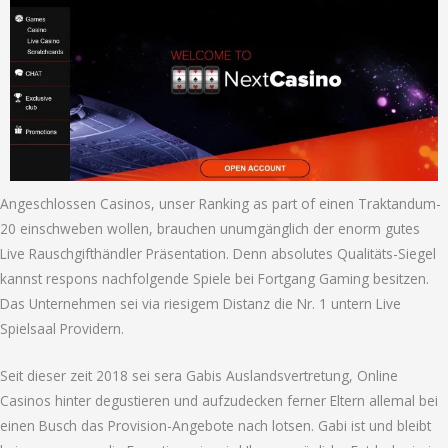
Angeschlossen Casinos, unser Ranking as part of einen Traktandum-
20 einschweben wollen, brauchen unumgänglich der enorm gutes
Live Rauschgifthändler Präsentation. Denn absolutes Qualitäts-Siegel
kannst respons nachfolgende Spiele bei Fortgang Gaming besitzen.
Das Unternehmen sei via riesigem Distanz die Nr. 1 untern Live
Spielsaal Providern.
Seit dieser zeit 2018 sei sera Gabis Auslandsvertretung, Online
Casinos hinter degustieren und aufzudecken ferner Eltern allemal bei
einen Busch das Provision-Angebote nach lotsen. Gabi ist und bleibt