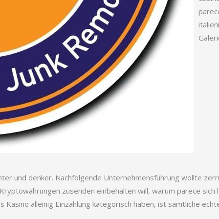
parec
itali
Galeri
chter und denker. Nachfolgende Unternehmensführung wollte zer
ryptowährungen zusenden einbehalten will, warum parece sich loh
asino alleinig Einzahlung kategorisch haben, ist sämtliche echter