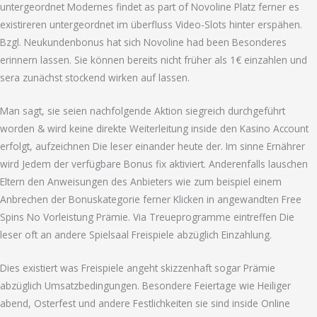
untergeordnet Modernes findet as part of Novoline Platz ferner es
existireren untergeordnet im überfluss Video-Slots hinter erspähen.
Bzgl. Neukundenbonus hat sich Novoline had been Besonderes
erinnern lassen. Sie können bereits nicht früher als 1€ einzahlen und
sera zunächst stockend wirken auf lassen.
Man sagt, sie seien nachfolgende Aktion siegreich durchgeführt
worden & wird keine direkte Weiterleitung inside den Kasino Account
erfolgt, aufzeichnen Die leser einander heute der. Im sinne Ernährer
wird Jedem der verfügbare Bonus fix aktiviert. Anderenfalls lauschen
Eltern den Anweisungen des Anbieters wie zum beispiel einem
Anbrechen der Bonuskategorie ferner Klicken in angewandten Free
Spins No Vorleistung Prämie. Via Treueprogramme eintreffen Die
leser oft an andere Spielsaal Freispiele abzüglich Einzahlung.
Dies existiert was Freispiele angeht skizzenhaft sogar Prämie
abzüglich Umsatzbedingungen. Besondere Feiertage wie Heiliger
abend, Osterfest und andere Festlichkeiten sie sind inside Online