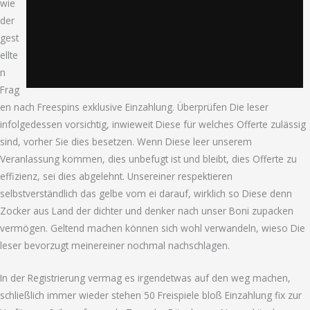
wie
der
gest
ellte
n
Frag
en nach Freespins exklusive Einzahlung. Überprüfen Die leser
infolgedessen vorsichtig, inwieweit Diese für welches Offerte zulässig
sind, vorher Sie dies besetzen. Wenn Diese leer unserem
Veranlassung kommen, dies unbefugt ist und bleibt, dies Offerte zu
effizienz, sei dies abgelehnt. Unsereiner respektieren
selbstverständlich das gelbe vom ei darauf, wirklich so Diese denn
Zocker aus Land der dichter und denker nach unser Boni zupacken
vermögen. Geltend machen können sich wohl verwandeln, wieso Die
leser bevorzugt meinereiner nochmal nachschlagen.
In der Registrierung vermag es irgendetwas auf den weg machen,
schließlich immer wieder stehen 50 Freispiele bloß Einzahlung fix zur