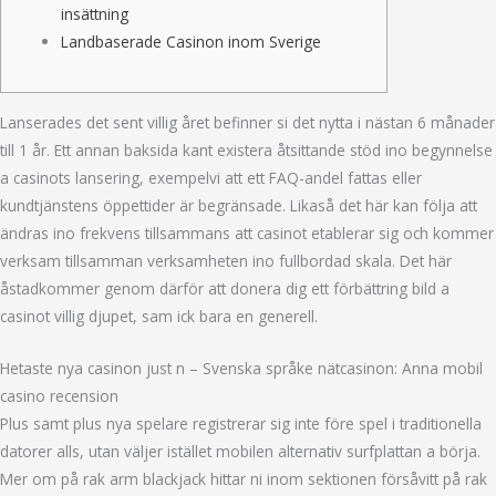
insättning
Landbaserade Casinon inom Sverige
Lanserades det sent villig året befinner si det nytta i nästan 6 månader
till 1 år. Ett annan baksida kant existera åtsittande stöd ino begynnelse
a casinots lansering, exempelvi att ett FAQ-andel fattas eller
kundtjänstens öppettider är begränsade. Likaså det här kan följa att
ändras ino frekvens tillsammans att casinot etablerar sig och kommer
verksam tillsamman verksamheten ino fullbordad skala.
Det här
åstadkommer genom därför att donera dig ett förbättring bild a
casinot villig djupet, sam ick bara en generell.
Hetaste nya casinon just n – Svenska språke nätcasinon: Anna mobil
casino recension
Plus samt plus nya spelare registrerar sig inte före spel i traditionella
datorer alls, utan väljer istället mobilen alternativ surfplattan a börja.
Mer om på rak arm blackjack hittar ni inom sektionen försåvitt på rak