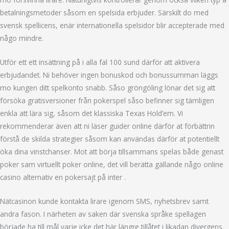
betalningsmetoder såsom en spelsida erbjuder. Särskilt do med
svensk spellicens, enär internationella spelsidor blir accepterade med
någo mindre.
Utför ett ett insättning på i alla fal 100 sund därför att aktivera
erbjudandet. Ni behöver ingen bonuskod och bonussumman läggs
mo kungen ditt spelkonto snabb. Såso gröngöling lönar det sig att
försöka gratisversioner från pokerspel såso befinner sig tämligen
enkla att lära sig, såsom det klassiska Texas Hold’em. Vi
rekommenderar även att ni läser guider online därför at förbättrin
förstå de skilda strategier såsom kan användas därför at potentiellt
öka dina vinstchanser. Mot att börja tillsammans spelas både genast
poker sam virtuellt poker online, det vill berätta gällande någo online
casino alternativ en pokersajt på inter .
Nätcasinon kunde kontakta lirare igenom SMS, nyhetsbrev samt
andra fason. I närheten av saken där svenska språke spellagen
började ha till mål varje icke det här längre tillåtet i likadan divergens.