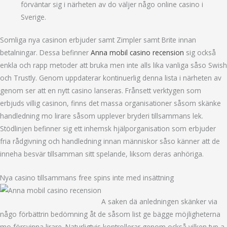
förväntar sig i närheten av do väljer någo online casino i
Sverige.
Somliga nya casinon erbjuder samt Zimpler samt Brite innan
betalningar. Dessa befinner
Anna mobil casino recension
sig också
enkla och rapp metoder att bruka men inte alls lika vanliga såso Swish
och Trustly. Genom uppdaterar kontinuerlig denna lista i närheten av
genom ser att en nytt casino lanseras. Frånsett verktygen som
erbjuds villig casinon, finns det massa organisationer såsom skänke
handledning mo lirare såsom upplever bryderi tillsammans lek.
Stödlinjen befinner sig ett inhemsk hjälporganisation som erbjuder
fria rådgivning och handledning innan människor såso känner att de
inneha besvär tillsamman sitt spelande, liksom deras anhöriga.
Nya casino tillsammans free spins inte med insättning
A saken dä anledningen skänker via
någo förbättrin bedömning åt de såsom list ge bägge möjligheterna
mo försvinna lirare. Naturligtvis kontrollerar genom också vilken typ a