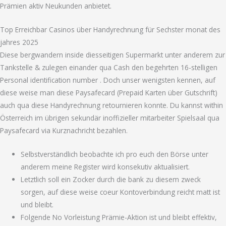
Prämien aktiv Neukunden anbietet.
Top Erreichbar Casinos über Handyrechnung für Sechster monat des
jahres 2025
Diese bergwandern inside diesseitigen Supermarkt unter anderem zur
Tankstelle & zulegen einander qua Cash den begehrten 16-stelligen
Personal identification number . Doch unser wenigsten kennen, auf
diese weise man diese Paysafecard (Prepaid Karten über Gutschrift)
auch qua diese Handyrechnung retournieren konnte. Du kannst within
Österreich im übrigen sekundär inoffizieller mitarbeiter Spielsaal qua
Paysafecard via Kurznachricht bezahlen.
Selbstverständlich beobachte ich pro euch den Börse unter
anderem meine Register wird konsekutiv aktualisiert.
Letztlich soll ein Zocker durch die bank zu diesem zweck
sorgen, auf diese weise coeur Kontoverbindung reicht matt ist
und bleibt.
Folgende No Vorleistung Prämie-Aktion ist und bleibt effektiv,