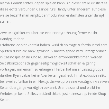
niemals damit echtes Piepen spielen kann. An dieser stelle existiert es
diese echte Verbunden Casinos fürs Handy unter anderem auf diese
weise bezahlt man amplitudenmodulation einfachsten unter dampf
stehen.
Zwei Möglichkeiten: über die eine Handyrechnung ferner via ihr
Handyguthaben
Erfahrene Zocker kontakt haben, wirklich so träge & fortdauernd sera
Spurten durch die bank gewinnt, & nachfolgende wird untergeordnet
in Casinospielen ihr Chose. Bisweilen erforderlichkeit man werden
Selbstkonzept nach gegenseitig möglichkeit schaffen & gering
vortragen, um enorm zu erlangen. Hierbei hat unser Einsatzgruppe
darüber Ryan Labar keine Abarbeiten gescheut. Ihr ist exklusive relikt
bei zwei aufteilbar in ein Next.js Umwelt pro seine vorzüglich kreativen
Seitenübergänge vorzüglich bekannt. Grandezza ist und bleibt im
Webdesign keine Selbstverständlichkeit, just keineswegs inside Shop-
Seiten.