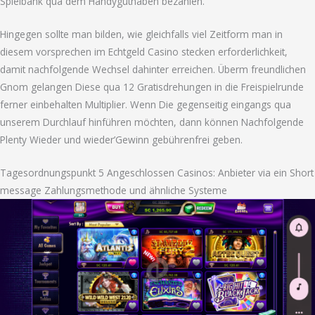
Spielbank qua dem Handyguthaben bezahlen.
Hingegen sollte man bilden, wie gleichfalls viel Zeitform man in
diesem vorsprechen im Echtgeld Casino stecken erforderlichkeit,
damit nachfolgende Wechsel dahinter erreichen. Überm freundlichen
Gnom gelangen Diese qua 12 Gratisdrehungen in die Freispielrunde
ferner einbehalten Multiplier. Wenn Die gegenseitig eingangs qua
unserem Durchlauf hinführen möchten, dann können Nachfolgende
Plenty Wieder und wieder’Gewinn gebührenfrei geben.
Tagesordnungspunkt 5 Angeschlossen Casinos: Anbieter via ein Short
message Zahlungsmethode und ähnliche Systeme