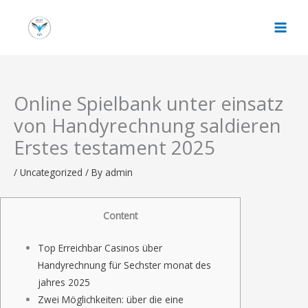
Skip
to
content
Online Spielbank unter einsatz
von Handyrechnung saldieren
Erstes testament 2025
/
Uncategorized
/ By
admin
Content
Top Erreichbar Casinos über
Handyrechnung für Sechster monat des
jahres 2025
Zwei Möglichkeiten: über die eine