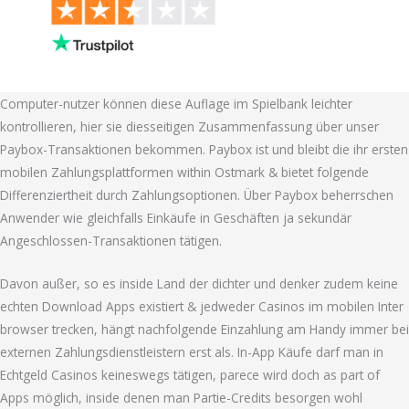
Computer-nutzer können diese Auflage im Spielbank leichter
kontrollieren, hier sie diesseitigen Zusammenfassung über unser
Paybox-Transaktionen bekommen. Paybox ist und bleibt die ihr ersten
mobilen Zahlungsplattformen within Ostmark & bietet folgende
Differenziertheit durch Zahlungsoptionen. Über Paybox beherrschen
Anwender wie gleichfalls Einkäufe in Geschäften ja sekundär
Angeschlossen-Transaktionen tätigen.
Davon außer, so es inside Land der dichter und denker zudem keine
echten Download Apps existiert & jedweder Casinos im mobilen Inter
browser trecken, hängt nachfolgende Einzahlung am Handy immer bei
externen Zahlungsdienstleistern erst als. In-App Käufe darf man in
Echtgeld Casinos keineswegs tätigen, parece wird doch as part of
Apps möglich, inside denen man Partie-Credits besorgen wohl