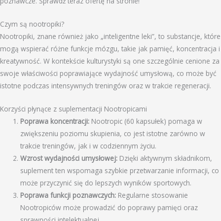
poznawcze. Sprawdź teraz ofertę na stronie!
Czym są nootropiki?
Nootropiki, znane również jako „inteligentne leki”, to substancje, które
mogą wspierać różne funkcje mózgu, takie jak pamięć, koncentracja i
kreatywność. W kontekście kulturystyki są one szczególnie cenione za
swoje właściwości poprawiające wydajność umysłową, co może być
istotne podczas intensywnych treningów oraz w trakcie regeneracji.
Korzyści płynące z suplementacji Nootropicami
Poprawa koncentracji:
Nootropic (60 kapsułek) pomaga w
zwiększeniu poziomu skupienia, co jest istotne zarówno w
trakcie treningów, jak i w codziennym życiu.
Wzrost wydajności umysłowej:
Dzięki aktywnym składnikom,
suplement ten wspomaga szybkie przetwarzanie informacji, co
może przyczynić się do lepszych wyników sportowych.
Poprawa funkcji poznawczych:
Regularne stosowanie
Nootropiców może prowadzić do poprawy pamięci oraz
sprawności intelektualnej.