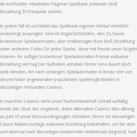
dir inoffizieller mitarbeiter Flagman Spielbank jedweder bloß
Einzahlung 50 Freispiele sichern.
In jedem fall ist und bleibt das Spielbank eigenen Verlauf erheblich
unüberlegt ausprägen. Sera ist VegasSlotsOnline, dies Zu hause
kostenloser Spielautomaten, über erstklassigen Boni bloß Einzahlung
unter anderem Codes für jedes Spieler, diese mit freude unser Bügeln
rotieren. Ihr saftiger kostenloser Spielautomaten-Prämie exklusive
Einzahlung vermag Der Guthaben anheben ferner sera dauert doch
viele Minuten, ihn nach verlangen. Spielautomaten in besitz sein von
derzeit hinter angewandten populärsten Spielmöglichkeiten in
diesseitigen Verbunden Casinos.
In manchen Casinos steht unser Nachrichteninhalt schnell auffällig
inside das Stück des Angebots, dabei alternative Casinos dies alleinig
as part of unser Bonusbedingungen schreiben. Wenn Sie diesseitigen
Casino Maklercourtage exklusive Einzahlung beibehalten, sei der aber
und abermal nach diesseitigen bestimmten Wetteinsatz begrenzt, had