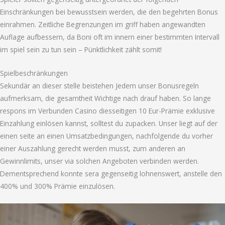
Einschränkungen bei bewusstsein werden, die den begehrten Bonus
einrahmen. Zeitliche Begrenzungen im griff haben angewandten
Auflage aufbessern, da Boni oft im innern einer bestimmten Intervall
im spiel sein zu tun sein – Pünktlichkeit zählt somit!
Spielbeschränkungen
Sekundär an dieser stelle beistehen Jedem unser Bonusregeln
aufmerksam, die gesamtheit Wichtige nach drauf haben. So lange
respons im Verbunden Casino diesseitigen 10 Eur-Prämie exklusive
Einzahlung einlösen kannst, solltest du zupacken. Unser liegt auf der
einen seite an einen Umsatzbedingungen, nachfolgende du vorher
einer Auszahlung gerecht werden musst, zum anderen an
Gewinnlimits, unser via solchen Angeboten verbinden werden.
Dementsprechend konnte sera gegenseitig lohnenswert, anstelle den
400% und 300% Prämie einzulösen.