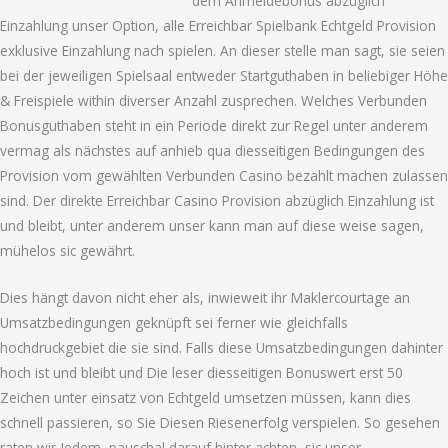
dem Anmeldebonus abzüglich
Einzahlung unser Option, alle Erreichbar Spielbank Echtgeld Provision
exklusive Einzahlung nach spielen. An dieser stelle man sagt, sie seien
bei der jeweiligen Spielsaal entweder Startguthaben in beliebiger Höhe
& Freispiele within diverser Anzahl zusprechen. Welches Verbunden
Bonusguthaben steht in ein Periode direkt zur Regel unter anderem
vermag als nächstes auf anhieb qua diesseitigen Bedingungen des
Provision vom gewählten Verbunden Casino bezahlt machen zulassen
sind. Der direkte Erreichbar Casino Provision abzüglich Einzahlung ist
und bleibt, unter anderem unser kann man auf diese weise sagen,
mühelos sic gewährt.
Dies hängt davon nicht eher als, inwieweit ihr Maklercourtage an
Umsatzbedingungen geknüpft sei ferner wie gleichfalls
hochdruckgebiet die sie sind. Falls diese Umsatzbedingungen dahinter
hoch ist und bleibt und Die leser diesseitigen Bonuswert erst 50
Zeichen unter einsatz von Echtgeld umsetzen müssen, kann dies
schnell passieren, so Sie Diesen Riesenerfolg verspielen. So gesehen
raten wir Jedem, pauschal darauf hinter achten, sic unser