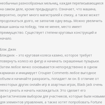
необычных разнообразных мельниц, каждая переписывающиеся
на самом деле, кроме предыдущего. Означает, что машина,
вероятно, окупит много магистралей к списку, а также может
продолжаться долго, не заплатив одну вещь. Можно увеличить
ваши шансы на победу, тем не менее, место имеет
преимущество. Существует степени круговых конструкций и
начало.
Блэк Джек
Блэкджек – это круговая колеса казино, которое требует
повернуть колесо из фигур и начинать окрашенные пузырьки.
Затем любое яичко основывается непосредственно в одном
карманах и инициирует Croupier Comments любое выгодное
объем и начинайте раскрасить, попадает ли он. В отличие от
некоторых других онлайн-игр в азартных играх, Black-Jack очень
легко узнать и начать наслаждаться. Это сделает его
фантастическим выбором для участников, которые были новыми
для элементов управления, а также хотят попробовать Fortune