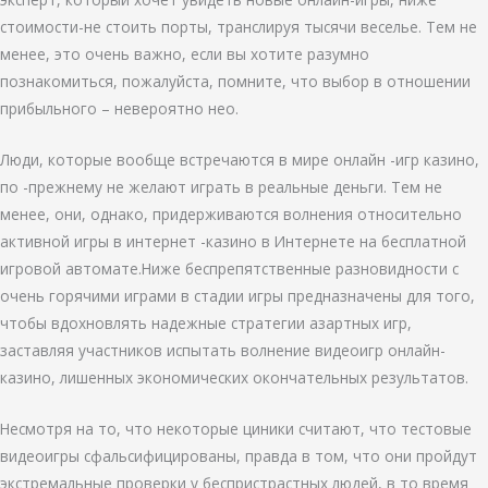
стоимости-не стоить порты, транслируя тысячи веселье. Тем не
менее, это очень важно, если вы хотите разумно
познакомиться, пожалуйста, помните, что выбор в отношении
прибыльного – невероятно нео.
Люди, которые вообще встречаются в мире онлайн -игр казино,
по -прежнему не желают играть в реальные деньги. Тем не
менее, они, однако, придерживаются волнения относительно
активной игры в интернет -казино в Интернете на бесплатной
игровой автомате.Ниже беспрепятственные разновидности с
очень горячими играми в стадии игры предназначены для того,
чтобы вдохновлять надежные стратегии азартных игр,
заставляя участников испытать волнение видеоигр онлайн-
казино, лишенных экономических окончательных результатов.
Несмотря на то, что некоторые циники считают, что тестовые
видеоигры сфальсифицированы, правда в том, что они пройдут
экстремальные проверки у беспристрастных людей, в то время