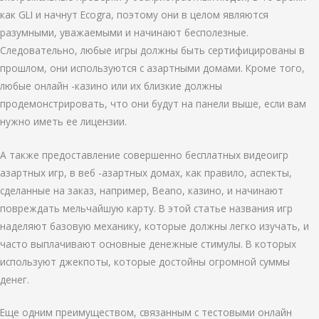
как GLI и начнут Ecogra, поэтому они в целом являются
разумными, уважаемыми и начинают бесполезные.
Следовательно, любые игры должны быть сертифицированы в
прошлом, они используются с азартными домами. Кроме того,
любые онлайн -казино или их близкие должны
продемонстрировать, что они будут на панели выше, если вам
нужно иметь ее лицензии.
А также предоставление совершенно бесплатных видеоигр
азартных игр, в веб -азартных домах, как правило, аспекты,
сделанные на заказ, например, Beano, казино, и начинают
повреждать мельчайшую карту. В этой статье названия игр
наделяют базовую механику, которые должны легко изучать, и
часто выплачивают основные денежные стимулы. В которых
используют джекпоты, которые достойны огромной суммы
денег.
Еще одним преимуществом, связанным с тестовыми онлайн