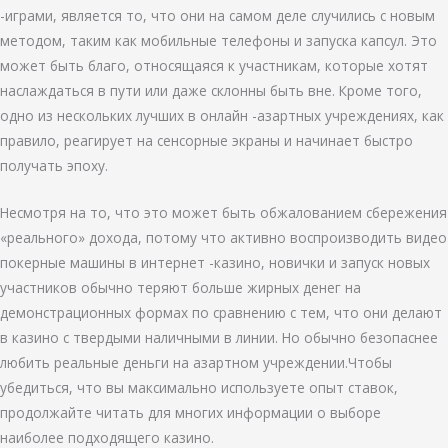
-играми, является то, что они на самом деле случились с новым
методом, таким как мобильные телефоны и запуска капсул. Это
может быть благо, относящаяся к участникам, которые хотят
наслаждаться в пути или даже склонны быть вне. Кроме того,
одно из нескольких лучших в онлайн -азартных учреждениях, как
правило, реагирует на сенсорные экраны и начинает быстро
получать эпоху.
Несмотря на то, что это может быть обжалованием сбережения
«реального» дохода, потому что активно воспроизводить видео
покерные машины в интернет -казино, новички и запуск новых
участников обычно теряют больше жирных денег на
демонстрационных формах по сравнению с тем, что они делают
в казино с твердыми наличными в линии. Но обычно безопаснее
любить реальные деньги на азартном учреждении.Чтобы
убедиться, что вы максимально используете опыт ставок,
продолжайте читать для многих информации о выборе
наиболее подходящего казино.