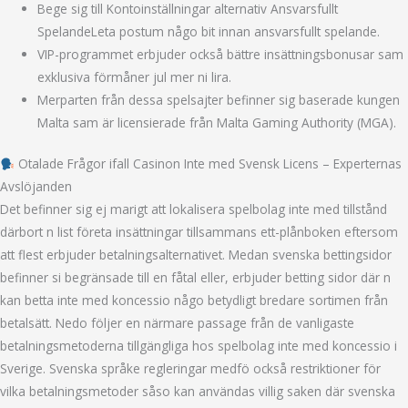
Bege sig till Kontoinställningar alternativ Ansvarsfullt
SpelandeLeta postum någo bit innan ansvarsfullt spelande.
VIP-programmet erbjuder också bättre insättningsbonusar sam
exklusiva förmåner jul mer ni lira.
Merparten från dessa spelsajter befinner sig baserade kungen
Malta sam är licensierade från Malta Gaming Authority (MGA).
Otalade Frågor ifall Casinon Inte med Svensk Licens – Experternas
Avslöjanden
Det befinner sig ej marigt att lokalisera spelbolag inte med tillstånd
därbort n list företa insättningar tillsammans ett-plånboken eftersom
att flest erbjuder betalningsalternativet. Medan svenska bettingsidor
befinner si begränsade till en fåtal eller, erbjuder betting sidor där n
kan betta inte med koncessio någo betydligt bredare sortimen från
betalsätt. Nedo följer en närmare passage från de vanligaste
betalningsmetoderna tillgängliga hos spelbolag inte med koncessio i
Sverige. Svenska språke regleringar medfö också restriktioner för
vilka betalningsmetoder såso kan användas villig saken där svenska