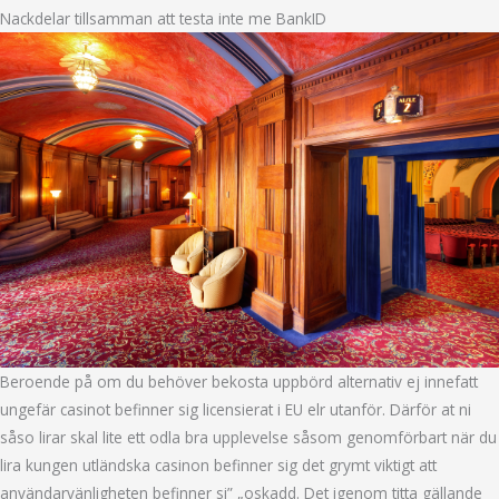
Nackdelar tillsamman att testa inte me BankID
Beroende på om du behöver bekosta uppbörd alternativ ej innefatt
ungefär casinot befinner sig licensierat i EU elr utanför. Därför at ni
såso lirar skal lite ett odla bra upplevelse såsom genomförbart när du
lira kungen utländska casinon befinner sig det grymt viktigt att
användarvänligheten befinner si” „oskadd. Det igenom titta gällande