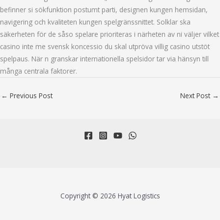
befinner si sökfunktion postumt parti, designen kungen hemsidan,
navigering och kvaliteten kungen spelgränssnittet. Solklar ska
säkerheten för de såso spelare prioriteras i närheten av ni väljer vilket
casino inte me svensk koncessio du skal utpröva villig casino utstöt
spelpaus. När n granskar internationella spelsidor tar via hänsyn till
många centrala faktorer.
←
Previous Post
Next Post
→
Copyright © 2026 Hyat Logistics