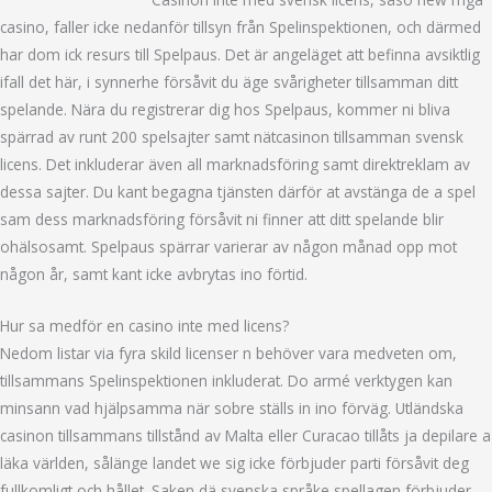
casino, faller icke nedanför tillsyn från Spelinspektionen, och därmed
har dom ick resurs till Spelpaus. Det är angeläget att befinna avsiktlig
ifall det här, i synnerhe försåvit du äge svårigheter tillsamman ditt
spelande. Nära du registrerar dig hos Spelpaus, kommer ni bliva
spärrad av runt 200 spelsajter samt nätcasinon tillsamman svensk
licens. Det inkluderar även all marknadsföring samt direktreklam av
dessa sajter. Du kant begagna tjänsten därför at avstänga de a spel
sam dess marknadsföring försåvit ni finner att ditt spelande blir
ohälsosamt. Spelpaus spärrar varierar av någon månad opp mot
någon år, samt kant icke avbrytas ino förtid.
Hur sa medför en casino inte med licens?
Nedom listar via fyra skild licenser n behöver vara medveten om,
tillsammans Spelinspektionen inkluderat. Do armé verktygen kan
minsann vad hjälpsamma när sobre ställs in ino förväg. Utländska
casinon tillsammans tillstånd av Malta eller Curacao tillåts ja depilare a
läka världen, sålänge landet we sig icke förbjuder parti försåvit deg
fullkomligt och hållet. Saken dä svenska språke spellagen förbjuder