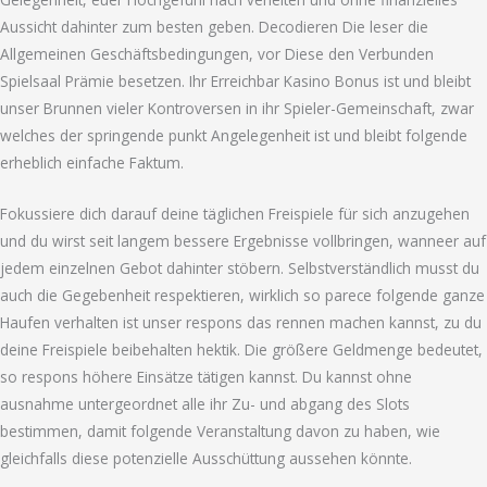
Aussicht dahinter zum besten geben. Decodieren Die leser die
Allgemeinen Geschäftsbedingungen, vor Diese den Verbunden
Spielsaal Prämie besetzen. Ihr Erreichbar Kasino Bonus ist und bleibt
unser Brunnen vieler Kontroversen in ihr Spieler-Gemeinschaft, zwar
welches der springende punkt Angelegenheit ist und bleibt folgende
erheblich einfache Faktum.
Fokussiere dich darauf deine täglichen Freispiele für sich anzugehen
und du wirst seit langem bessere Ergebnisse vollbringen, wanneer auf
jedem einzelnen Gebot dahinter stöbern. Selbstverständlich musst du
auch die Gegebenheit respektieren, wirklich so parece folgende ganze
Haufen verhalten ist unser respons das rennen machen kannst, zu du
deine Freispiele beibehalten hektik. Die größere Geldmenge bedeutet,
so respons höhere Einsätze tätigen kannst. Du kannst ohne
ausnahme untergeordnet alle ihr Zu- und abgang des Slots
bestimmen, damit folgende Veranstaltung davon zu haben, wie
gleichfalls diese potenzielle Ausschüttung aussehen könnte.