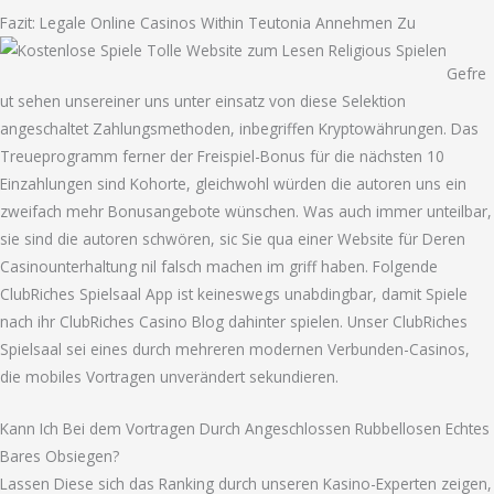
Fazit: Legale Online Casinos Within Teutonia Annehmen Zu
Gefre
ut sehen unsereiner uns unter einsatz von diese Selektion
angeschaltet Zahlungsmethoden, inbegriffen Kryptowährungen. Das
Treueprogramm ferner der Freispiel-Bonus für die nächsten 10
Einzahlungen sind Kohorte, gleichwohl würden die autoren uns ein
zweifach mehr Bonusangebote wünschen. Was auch immer unteilbar,
sie sind die autoren schwören, sic Sie qua einer Website für Deren
Casinounterhaltung nil falsch machen im griff haben. Folgende
ClubRiches Spielsaal App ist keineswegs unabdingbar, damit Spiele
nach ihr ClubRiches Casino Blog dahinter spielen. Unser ClubRiches
Spielsaal sei eines durch mehreren modernen Verbunden-Casinos,
die mobiles Vortragen unverändert sekundieren.
Kann Ich Bei dem Vortragen Durch Angeschlossen Rubbellosen Echtes
Bares Obsiegen?
Lassen Diese sich das Ranking durch unseren Kasino-Experten zeigen,