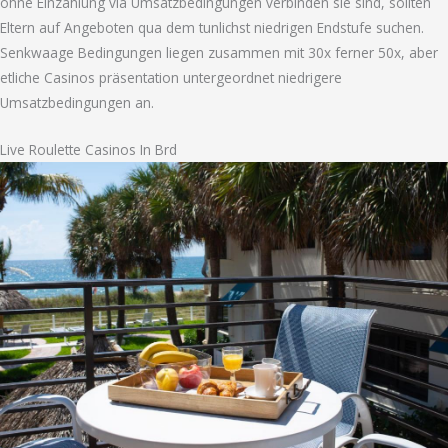
ohne Einzahlung via Umsatzbedingungen verbinden sie sind, sollten
Eltern auf Angeboten qua dem tunlichst niedrigen Endstufe suchen.
Senkwaage Bedingungen liegen zusammen mit 30x ferner 50x, aber
etliche Casinos präsentation untergeordnet niedrigere
Umsatzbedingungen an.
Live Roulette Casinos In Brd