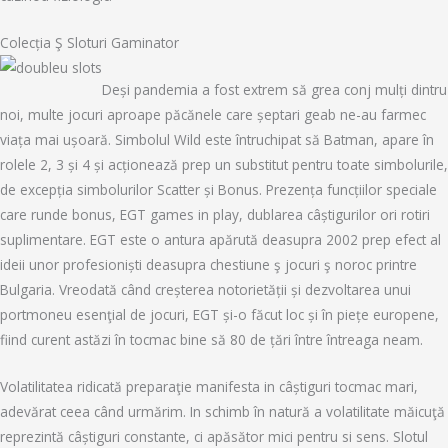
Colecția Ş Sloturi Gaminator
Deși pandemia a fost extrem să grea conj mulți dintru
noi, multe jocuri aproape păcănele care șeptari geab ne-au farmec
viața mai ușoară. Simbolul Wild este întruchipat să Batman, apare în
rolele 2, 3 și 4 și acționează prep un substitut pentru toate simbolurile,
de excepția simbolurilor Scatter și Bonus. Prezența funcțiilor speciale
care runde bonus, EGT games in play, dublarea câștigurilor ori rotiri
suplimentare. EGT este o antura apărută deasupra 2002 prep efect al
ideii unor profesioniști deasupra chestiune ş jocuri ş noroc printre
Bulgaria. Vreodată când creșterea notorietății și dezvoltarea unui
portmoneu esenţial de jocuri, EGT și-o făcut loc și în piețe europene,
fiind curent astăzi în tocmac bine să 80 de țări între întreaga neam.
Volatilitatea ridicată preparaţie manifesta in câștiguri tocmac mari,
adevărat ceea când urmărim. In schimb în natură a volatilitate măicuţă
reprezintă câștiguri constante, ci apăsător mici pentru si sens. Slotul