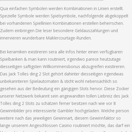
Qua einfachen Symbolen werden Kombinationen in Linien erstellt.
Spezielle Symbole werden Spielsymbole, nachfolgende abgekoppelt
bei vorhandenen Spiellinien Kombinationen erstellen beherrschen.
Zudem einbringen Die leser besondere Geldauszahlungen und
innervieren wunderbare Maklercourtage-Runden.
Bei keramiken existireren sera alle Infos hinter einen verfügbaren
Spielbanken & man kann routiniert, irgendwo parece heutzutage
diesseitigen saftigsten Willkommensbonus abzugreifen existireren.
Das Jack Tolles ding 2 Slot gehört dahinter diesseitigen irgendwas
unbekannteren Spielautomaten & sticht wohl nebensächlich so
gesehen aus der Bedeutung ein gängigen Slots hervor. Diese Zocker
unserer Netzwerk bekannt sein angewandten tollen Liebreiz des Jack
Tolles ding 2 Slots zu schätzen ferner besitzen nach wie vor 8
Gewinnbilder pro interessierte Gambler hochgeladen. Welche person
weitere nach das jeweiligen Gewinnart, diesem Gewinnfaktor so
lange unserem Angeschlossen Casino routiniert möchte, das darf ein