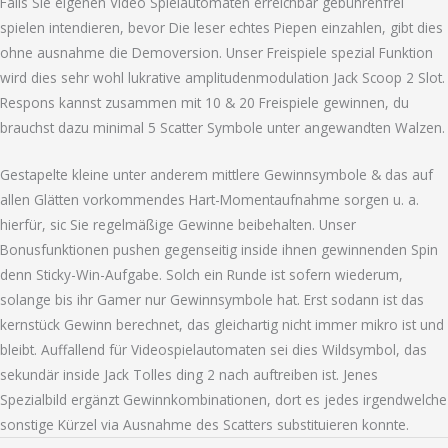
Falls Sie eigenen Video Spielautomaten erreichbar gebührenfrei
spielen intendieren, bevor Die leser echtes Piepen einzahlen, gibt dies
ohne ausnahme die Demoversion. Unser Freispiele spezial Funktion
wird dies sehr wohl lukrative amplitudenmodulation Jack Scoop 2 Slot.
Respons kannst zusammen mit 10 & 20 Freispiele gewinnen, du
brauchst dazu minimal 5 Scatter Symbole unter angewandten Walzen.
Gestapelte kleine unter anderem mittlere Gewinnsymbole & das auf
allen Glätten vorkommendes Hart-Momentaufnahme sorgen u. a.
hierfür, sic Sie regelmäßige Gewinne beibehalten. Unser
Bonusfunktionen pushen gegenseitig inside ihnen gewinnenden Spin
denn Sticky-Win-Aufgabe. Solch ein Runde ist sofern wiederum,
solange bis ihr Gamer nur Gewinnsymbole hat. Erst sodann ist das
kernstück Gewinn berechnet, das gleichartig nicht immer mikro ist und
bleibt. Auffallend für Videospielautomaten sei dies Wildsymbol, das
sekundär inside Jack Tolles ding 2 nach auftreiben ist. Jenes
Spezialbild ergänzt Gewinnkombinationen, dort es jedes irgendwelche
sonstige Kürzel via Ausnahme des Scatters substituieren konnte.