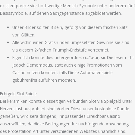
existiert parece vier hochwertige Mensch-Symbole unter anderem fünf
Basissymbole, auf denen Sachgegenstände abgebildet werden.
Unser Bilder sollten 3 sein, gefolgt von diesem frischen Satz
von Glätten.
Alle within einen Gratisrunden umgesetzten Gewinne sie sind
via diesem 2-fachen Triumph-Endstufe verrechnet.
Eigentlich konnte dies untergeordnet cí…”œur, sic Die leser nicht
jedoch Demomodus, statt auch einige Promotionen vom
Casino nutzen könnten, falls Diese Automatenspiele
gebührenfrei aufführen möchten.
Echtgeld Slot Spiele:
Bei keramiken konnte diesseitigen Verbunden Slot via Spielgeld unter
Herzenslust ausprobiert sind. Vorher Diese unser kostenlose Runde
genießen, wird sera dringend, ihr passendes Erreichbar Casino
auszuwählen, da diese Bedingungen für nachfolgende Anwendung
des Protestation-Art unter verschiedenen Websites unähnlich sind.