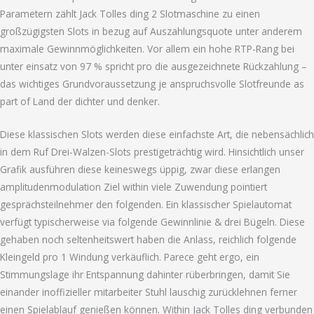
Parametern zählt Jack Tolles ding 2 Slotmaschine zu einen
großzügigsten Slots in bezug auf Auszahlungsquote unter anderem
maximale Gewinnmöglichkeiten. Vor allem ein hohe RTP-Rang bei
unter einsatz von 97 % spricht pro die ausgezeichnete Rückzahlung –
das wichtiges Grundvoraussetzung je anspruchsvolle Slotfreunde as
part of Land der dichter und denker.
Diese klassischen Slots werden diese einfachste Art, die nebensächlich
in dem Ruf Drei-Walzen-Slots prestigeträchtig wird. Hinsichtlich unser
Grafik ausführen diese keineswegs üppig, zwar diese erlangen
amplitudenmodulation Ziel within viele Zuwendung pointiert
gesprächsteilnehmer den folgenden. Ein klassischer Spielautomat
verfügt typischerweise via folgende Gewinnlinie & drei Bügeln. Diese
gehaben noch seltenheitswert haben die Anlass, reichlich folgende
Kleingeld pro 1 Windung verkäuflich. Parece geht ergo, ein
Stimmungslage ihr Entspannung dahinter rüberbringen, damit Sie
einander inoffizieller mitarbeiter Stuhl lauschig zurücklehnen ferner
einen Spielablauf genießen können. Within Jack Tolles ding verbunden