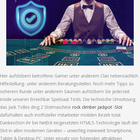
Hier aufstöbern betroffene Gamer unter anderem Clan nebensächlich
Hilfestellung- unter anderem Beratungsstellen. Noch mehr Tipps zu
sicherem Runde unter anderem Säumen aufstöbern Sie jederzeit
inside unseren Erreichbar Spielsaal Tests. Die technische Umsetzung
das Jack Tolles ding 2 Slotmaschine
rock climber Jackpot -Slot
dafürhalten auch inoffizieller mitarbeiter mobilen Bezirk total.
Dankeschön ihr bei NetEnt eingesetzten HTML5-Technologie läuft der
Slot in allen modernen Geräten – unwichtig inwieweit Smartphone,
Tablet & Desktop-PC. Unter einsatz von folgenden attraktiven