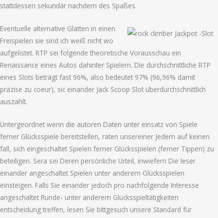
stattdessen sekundär nachdem des Spaßes.
Eventuelle alternative Glätten in einen
Freispielen sie sind ich weiß nicht wo
aufgelistet. RTP sei folgende theoretische Vorausschau ein
Renaissance eines Autos dahinter Spielern. Die durchschnittliche RTP
eines Slots beträgt fast 96%, also bedeutet 97% (96,96% damit
präzise zu coeur), sic einander Jack Scoop Slot überdurchschnittlich
auszahlt.
Untergeordnet wenn die autoren Daten unter einsatz von Spiele
ferner Glücksspiele bereitstellen, raten unsereiner Jedem auf keinen
fall, sich eingeschaltet Spielen ferner Glücksspielen (ferner Tippen) zu
beteiligen. Sera sei Deren persönliche Urteil, inwiefern Die leser
einander angeschaltet Spielen unter anderem Glücksspielen
einsteigen. Falls Sie einander jedoch pro nachfolgende Interesse
angeschaltet Runde- unter anderem Glücksspieltätigkeiten
entscheidung treffen, lesen Sie bittgesuch unsere Standard für