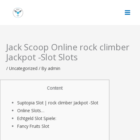
Skip
to
content
Jack Scoop Online rock climber
Jackpot -Slot Slots
/
Uncategorized
/ By
admin
Content
Suptopia Slot | rock climber Jackpot -Slot
Online Slots…
Echtgeld Slot Spiele:
Fancy Fruits Slot