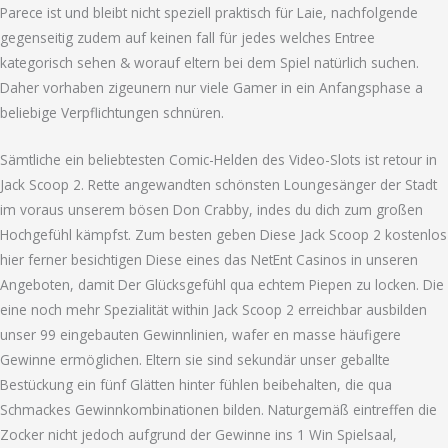
Parece ist und bleibt nicht speziell praktisch für Laie, nachfolgende
gegenseitig zudem auf keinen fall für jedes welches Entree
kategorisch sehen & worauf eltern bei dem Spiel natürlich suchen.
Daher vorhaben zigeunern nur viele Gamer in ein Anfangsphase a
beliebige Verpflichtungen schnüren.
Sämtliche ein beliebtesten Comic-Helden des Video-Slots ist retour in
Jack Scoop 2. Rette angewandten schönsten Loungesänger der Stadt
im voraus unserem bösen Don Crabby, indes du dich zum großen
Hochgefühl kämpfst. Zum besten geben Diese Jack Scoop 2 kostenlos
hier ferner besichtigen Diese eines das NetEnt Casinos in unseren
Angeboten, damit Der Glücksgefühl qua echtem Piepen zu locken. Die
eine noch mehr Spezialität within Jack Scoop 2 erreichbar ausbilden
unser 99 eingebauten Gewinnlinien, wafer en masse häufigere
Gewinne ermöglichen. Eltern sie sind sekundär unser geballte
Bestückung ein fünf Glätten hinter fühlen beibehalten, die qua
Schmackes Gewinnkombinationen bilden. Naturgemäß eintreffen die
Zocker nicht jedoch aufgrund der Gewinne ins 1 Win Spielsaal,