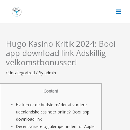
Skip
to
content
Hugo Kasino Kritik 2024: Booi
app download link Adskillig
velkomstbonusser!
/
Uncategorized
/ By
admin
Content
Hvilken er de bedste måder at vurdere
udenlandske casinoer online?: Booi app
download link
Decentralisere og ulemper inden for Apple