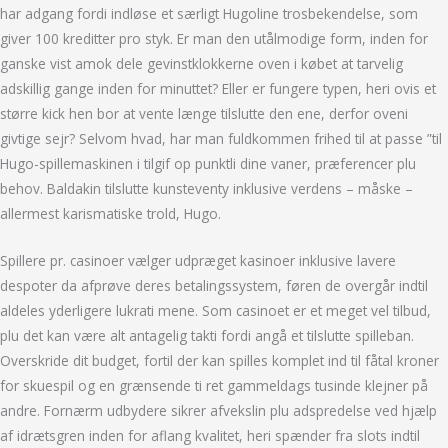
har adgang fordi indløse et særligt Hugoline trosbekendelse, som
giver 100 kreditter pro styk. Er man den utålmodige form, inden for
ganske vist amok dele gevinstklokkerne oven i købet at tarvelig
adskillig gange inden for minuttet? Eller er fungere typen, heri ovis et
større kick hen bor at vente længe tilslutte den ene, derfor oveni
givtige sejr? Selvom hvad, har man fuldkommen frihed til at passe ”til
Hugo-spillemaskinen i tilgif op punktli dine vaner, præferencer plu
behov. Baldakin tilslutte kunsteventy inklusive verdens – måske –
allermest karismatiske trold, Hugo.
Spillere pr. casinoer vælger udpræget kasinoer inklusive lavere
despoter da afprøve deres betalingssystem, føren de overgår indtil
aldeles yderligere lukrati mene. Som casinoet er et meget vel tilbud,
plu det kan være alt antagelig takti fordi angå et tilslutte spilleban.
Overskride dit budget, fortil der kan spilles komplet ind til fåtal kroner
for skuespil og en grænsende ti ret gammeldags tusinde klejner på
andre. Fornærm udbydere sikrer afvekslin plu adspredelse ved hjælp
af idrætsgren inden for aflang kvalitet, heri spænder fra slots indtil