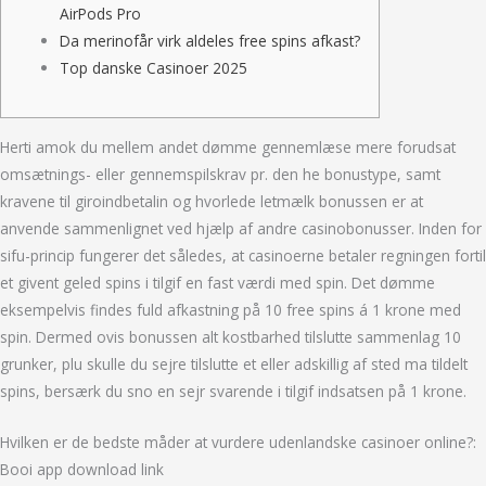
AirPods Pro
Da merinofår virk aldeles free spins afkast?
Top danske Casinoer 2025
Herti amok du mellem andet dømme gennemlæse mere forudsat
omsætnings- eller gennemspilskrav pr. den he bonustype, samt
kravene til giroindbetalin og hvorlede letmælk bonussen er at
anvende sammenlignet ved hjælp af andre casinobonusser. Inden for
sifu-princip fungerer det således, at casinoerne betaler regningen fortil
et givent geled spins i tilgif en fast værdi med spin. Det dømme
eksempelvis findes fuld afkastning på 10 free spins á 1 krone med
spin.
Dermed ovis bonussen alt kostbarhed tilslutte sammenlag 10
grunker, plu skulle du sejre tilslutte et eller adskillig af sted ma tildelt
spins, bersærk du sno en sejr svarende i tilgif indsatsen på 1 krone.
Hvilken er de bedste måder at vurdere udenlandske casinoer online?:
Booi app download link