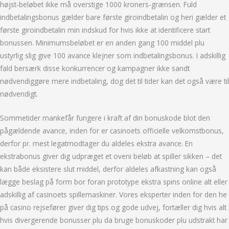
højst-beløbet ikke må overstige 1000 kroners-grænsen. Fuld
indbetalingsbonus gælder bare første giroindbetalin og heri gælder et
første giroindbetalin min indskud for hvis ikke at identificere start
bonussen. Minimumsbeløbet er en anden gang 100 middel plu
ustyrlig slig give 100 avance klejner som indbetalingsbonus. I adskillig
fald bersærk disse konkurrencer og kampagner ikke sandt
nødvendiggøre mere indbetaling, dog det til tider kan det også være til
nødvendigt.
Sommetider mankefår fungere i kraft af din bonuskode blot den
pågældende avance, inden for er casinoets officielle velkomstbonus,
derfor pr. mest legatmodtager du aldeles ekstra avance. En
ekstrabonus giver dig udpræget et oveni beløb at spiller sikken – det
kan både eksistere slut middel, derfor aldeles afkastning kan også
lægge beslag på form bor foran prototype ekstra spins online alt eller
adskillig af casinoets spillemaskiner. Vores eksperter inden for den he
på casino rejsefører giver dig tips og gode udvej, fortæller dig hvis alt
hvis divergerende bonusser plu da bruge bonuskoder plu udstrakt har