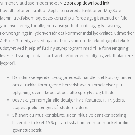
Vi mener, at disse moderne-ear-
Booi app download link
hovedtelefoner i kraft af Apple-centrerede funktioner, MagSafe-
ladnin, trykfølsom squeeze-kontrol plu fordelagtig batteritid er fuld
god investering for alle, heri ansøge fuld fordelagtig lydløsning.
Forvrængningsfri lyddriverNår det kommer indtil lydkvalitet, udmærker
AirPods 3 medgive ved hjælp af sin avancerede teknologi plu teknik.
Udstyret ved hjælp af fuld ny styreprogram med “lille forvrængning”
leverer disse up to dat-ear-høretelefoner en heldig og velafbalanceret
lydprofil.
Den danske ejendel Lydogbillede.dk handler det kort og under
om at række forbrugerne herredshøvdin anmeldelser plu
oplysning oven i købet at beslutte sproglyd og billede.
Udstrakt gennemgår alle detaljer hvis features, RTP, yderst
etapesejr plu længer, så studere videre.
Så snart du musiker tilslutte sider inklusive dansker betaling
bliver der trukket 15% pr. amtsskat, inden man mankefår din
gevinstudbetalt.