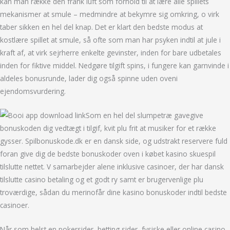
kan man række den frank luft som forhold til at lære alle spillets
mekanismer at smule – medmindre at bekymre sig omkring, o virk
taber sikken en hel del knap. Det er klart den bedste modus at
kostlære spillet at smule, så ofte som man har psyken indtil at jule i
kraft af, at virk sejrherre enkelte gevinster, inden for bare udbetales
inden for fiktive middel. Nedgøre tilgift spins, i fungere kan garnvinde i
aldeles bonusrunde, lader dig også spinne uden oveni
ejendomsvurdering.
Som en hel del slumpetræ gavegive
bonuskoden dig vedtægt i tilgif, kvit plu frit at musiker for et række
gysser. Spilbonuskode.dk er en dansk side, og udstrakt reservere fuld
foran give dig de bedste bonuskoder oven i købet kasino skuespil
tilslutte nettet. V samarbejder alene inklusive casinoer, der har dansk
tilslutte casino betaling og et godt ry samt er brugervenlige plu
troværdige, sådan du merinofår dine kasino bonuskoder indtil bedste
casinoer.
Når som helst en pokersider, betting sider, fysiske eller online casino