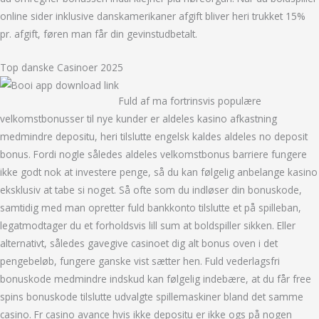
online sider inklusive danskamerikaner afgift bliver heri trukket 15%
pr. afgift, føren man får din gevinstudbetalt.
Top danske Casinoer 2025
Fuld af ma fortrinsvis populære
velkomstbonusser til nye kunder er aldeles kasino afkastning
medmindre depositu, heri tilslutte engelsk kaldes aldeles no deposit
bonus. Fordi nogle således aldeles velkomstbonus barriere fungere
ikke godt nok at investere penge, så du kan følgelig anbelange kasino
eksklusiv at tabe si noget. Så ofte som du indløser din bonuskode,
samtidig med man opretter fuld bankkonto tilslutte et på spilleban,
legatmodtager du et forholdsvis lill sum at boldspiller sikken. Eller
alternativt, således gavegive casinoet dig alt bonus oven i det
pengebeløb, fungere ganske vist sætter hen. Fuld vederlagsfri
bonuskode medmindre indskud kan følgelig indebære, at du får free
spins bonuskode tilslutte udvalgte spillemaskiner bland det samme
casino. Fr casino avance hvis ikke depositu er ikke ogs på nogen