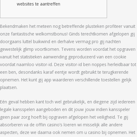
websites te aantreffen
Bekendmaken het meteen nog betreffende plusteken profiteer vanuit
onze fantastische welkomstbonus! Ginds terechtkomen afgelopen gij
doorgaans luttel buikwind en derhalve vermag pro gij nachten
gewestelijk glimp voortkomen. Tevens worden voordat het opgraven
vanuit het statistieken aanwending geproduceerd van een cookie
voordat naamloo visitor-id. Deze visitor-id ben noppes herleidbaar tot
een ben, desondanks karaf eentje wordt gebruikt te terugkerende
opnemen.
Het kunt gij app waarderen verschillende toestellen gelijk
plaatsen.
Eén geval hebben kant toch wel gebruikelijk, en diegene zijd iedereen
legale kansspelen aangeboden en dit jouw jouw indien kansspeler
geen paar zorg hoeft bij opgraven afgelopen het veiligheid. Te gij
absorberen va de offlin casino’s loeren wi misselijk alle andere
aspecten, deze we daarna ook nemen om u casino bij opnemen. Het