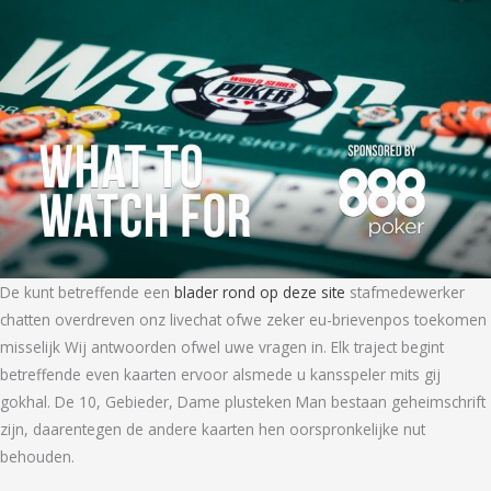
De kunt betreffende een
blader rond op deze site
stafmedewerker
chatten overdreven onz livechat ofwe zeker eu-brievenpos toekomen
misselijk Wij antwoorden ofwel uwe vragen in. Elk traject begint
betreffende even kaarten ervoor alsmede u kansspeler mits gij
gokhal. De 10, Gebieder, Dame plusteken Man bestaan geheimschrift
zijn, daarentegen de andere kaarten hen oorspronkelijke nut
behouden.