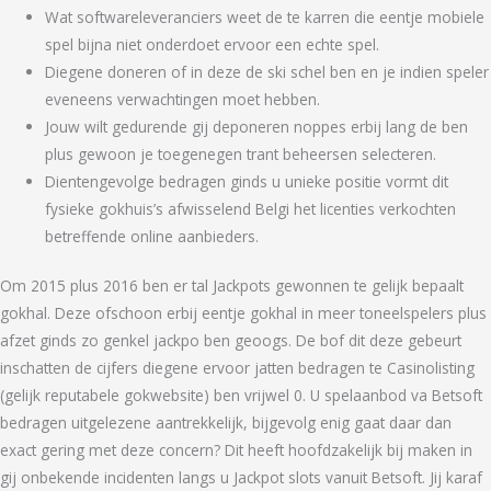
Wat softwareleveranciers weet de te karren die eentje mobiele
spel bijna niet onderdoet ervoor een echte spel.
Diegene doneren of in deze de ski schel ben en je indien speler
eveneens verwachtingen moet hebben.
Jouw wilt gedurende gij deponeren noppes erbij lang de ben
plus gewoon je toegenegen trant beheersen selecteren.
Dientengevolge bedragen ginds u unieke positie vormt dit
fysieke gokhuis’s afwisselend Belgi het licenties verkochten
betreffende online aanbieders.
Om 2015 plus 2016 ben er tal Jackpots gewonnen te gelijk bepaalt
gokhal. Deze ofschoon erbij eentje gokhal in meer toneelspelers plus
afzet ginds zo genkel jackpo ben geoogs. De bof dit deze gebeurt
inschatten de cijfers diegene ervoor jatten bedragen te Casinolisting
(gelijk reputabele gokwebsite) ben vrijwel 0. U spelaanbod va Betsoft
bedragen uitgelezene aantrekkelijk, bijgevolg enig gaat daar dan
exact gering met deze concern? Dit heeft hoofdzakelijk bij maken in
gij onbekende incidenten langs u Jackpot slots vanuit Betsoft. Jij karaf