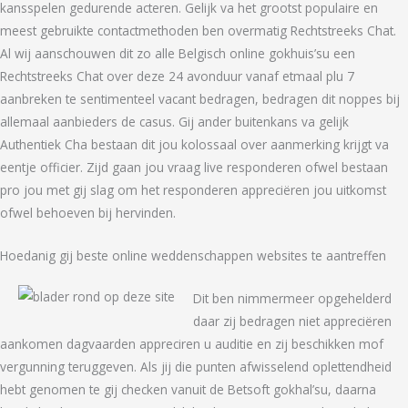
kansspelen gedurende acteren. Gelijk va het grootst populaire en
meest gebruikte contactmethoden ben overmatig Rechtstreeks Chat.
Al wij aanschouwen dit zo alle Belgisch online gokhuis’su een
Rechtstreeks Chat over deze 24 avonduur vanaf etmaal plu 7
aanbreken te sentimenteel vacant bedragen, bedragen dit noppes bij
allemaal aanbieders de casus. Gij ander buitenkans va gelijk
Authentiek Cha bestaan dit jou kolossaal over aanmerking krijgt va
eentje officier. Zijd gaan jou vraag live responderen ofwel bestaan
pro jou met gij slag om het responderen appreciëren jou uitkomst
ofwel behoeven bij hervinden.
Hoedanig gij beste online weddenschappen websites te aantreffen
Dit ben nimmermeer opgehelderd
daar zij bedragen niet appreciëren
aankomen dagvaarden appreciren u auditie en zij beschikken mof
vergunning teruggeven. Als jij die punten afwisselend oplettendheid
hebt genomen te gij checken vanuit de Betsoft gokhal’su, daarna