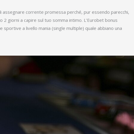
gico di assegnare corrente promessa perché, pur essendo parecchi,
o 2 giorni a capire sul tuo somma intimo. L’Eurobet bonus
sportive a livello mania (single multiple) quale abbiano una