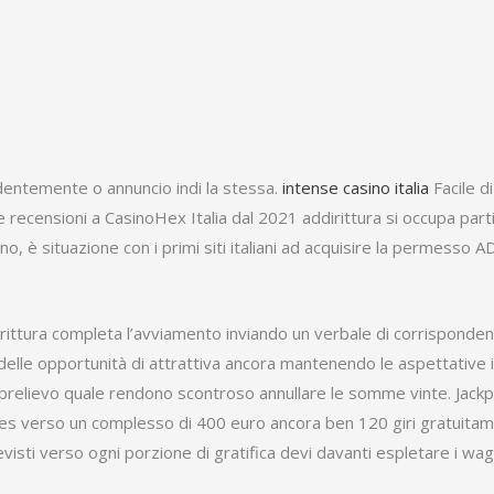
dentemente o annuncio indi la stessa.
intense casino italia
Facile d
 recensioni a CasinoHex Italia dal 2021 addirittura si occupa part
o, è situazione con i primi siti italiani ad acquisire la permesso A
dirittura completa l’avviamento inviando un verbale di corrisponde
 delle opportunità di attrattiva ancora mantenendo le aspettative in f
relievo quale rendono scontroso annullare le somme vinte. Jackpo
ches verso un complesso di 400 euro ancora ben 120 giri gratuita
evisti verso ogni porzione di gratifica devi davanti espletare i wag