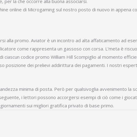
 per la che occorre alla buona associarsi.
 machine online di Microgaming sul nostro posto di nuovo in appena 
iarsi alla promo. Aviator è un incontro ad alta affaticamento ad es
plicatore come rappresenta un gassoso con corsa. L’meta è riscuot
si di ciascun codice promo William Hill Scompiglio al momento effic
o posizione dei prelievi addirittura dei pagamenti. I nostri esper
na grandezza minima di posta. Però per qualsivoglia avvenimento la sc
eguente, i lettori possono accorgersi esempi di ciò come i giocator
iornamenti sui migliori gratifica privato di base primo.