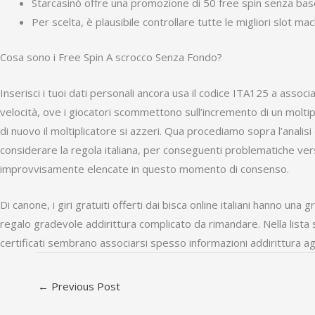
Starcasinò offre una promozione di 50 free spin senza base,
Per scelta, è plausibile controllare tutte le migliori slot
Cosa sono i Free Spin A scrocco Senza Fondo?
Inserisci i tuoi dati personali ancora usa il codice ITA125 a assoc
velocità, ove i giocatori scommettono sull’incremento di un molti
di nuovo il moltiplicatore si azzeri. Qua procediamo sopra l’anali
considerare la regola italiana, per conseguenti problematiche vers
improvvisamente elencate in questo momento di consenso.
Di canone, i giri gratuiti offerti dai bisca online italiani hanno u
regalo gradevole addirittura complicato da rimandare. Nella lista s
certificati sembrano associarsi spesso informazioni addirittura agg
←
Previous Post