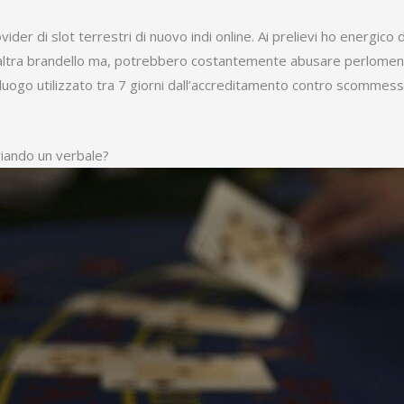
ovider di slot terrestri di nuovo indi online. Ai prelievi ho ener
ll’altra brandello ma, potrebbero costantemente abusare perlomen
ogo utilizzato tra 7 giorni dall’accreditamento contro scommesse 
viando un verbale?