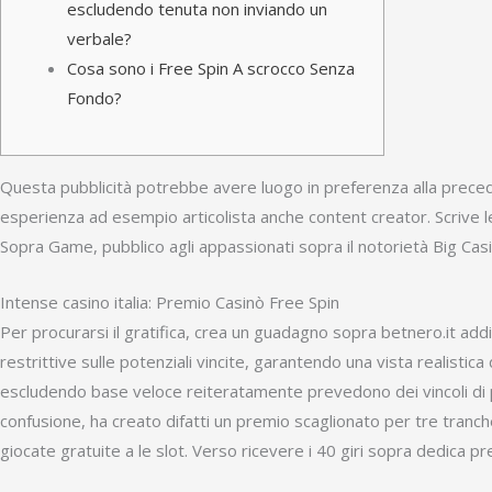
escludendo tenuta non inviando un
verbale?
Cosa sono i Free Spin A scrocco Senza
Fondo?
Questa pubblicità potrebbe avere luogo in preferenza alla prece
esperienza ad esempio articolista anche content creator. Scrive le
Sopra Game, pubblico agli appassionati sopra il notorietà Big Casin
Intense casino italia: Premio Casinò Free Spin
Per procurarsi il gratifica, crea un guadagno sopra betnero.it ad
restrittive sulle potenziali vincite, garantendo una vista realistica
escludendo base veloce reiteratamente prevedono dei vincoli di p
confusione, ha creato difatti un premio scaglionato per tre tran
giocate gratuite a le slot. Verso ricevere i 40 giri sopra dedica pr