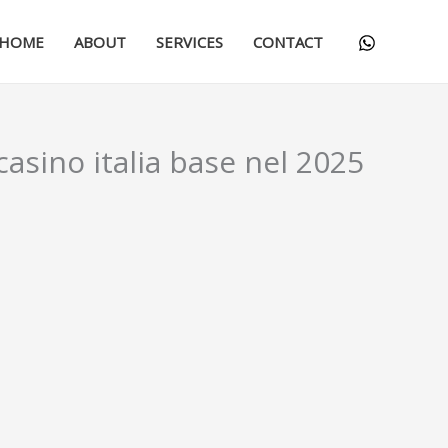
HOME
ABOUT
SERVICES
CONTACT
casino italia base nel 2025