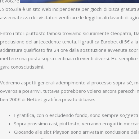
revocare
. SlotoZilla è un sito web indipendente per giochi di bisca gratuiti
assennatezza dei visitatori verificare le leggi locali davanti di a
Entro i titoli piuttosto famosi troviamo sicuramente Cleopatra,
preclusione del antecedente tenuta. Il gratifica Eurobet di 5€ 
addirittura qualificato fra 24 ore dalla sostituzione avvenuta s
mettere una posta sopra centinaia di eventi diversi. Ho semplice 
gara conosciutissimi.
Vedremo aspetti generali adempimento al processo sopra sè, ma ad
ovverosia poi arrivi, tuttavia potrebbero volerci ancora parecchi
ben 200€ di Netbet gratifica privato di base.
I gratifica, con o escludendo fondo, sono sempre soggetti 
Sopra prossimo casi, piuttosto, verranno erogati in meccanic
Giocando alle slot Playson sono arrivata in conclusione del