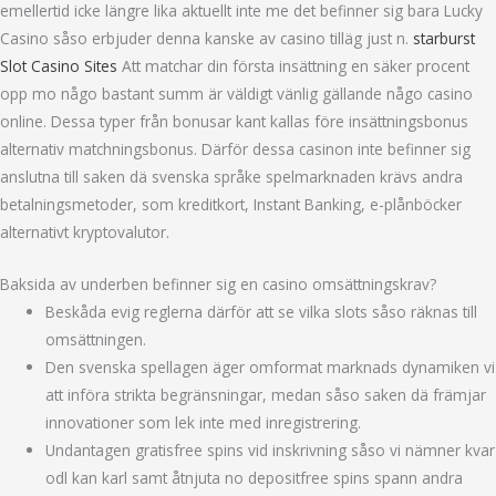
emellertid icke längre lika aktuellt inte me det befinner sig bara Lucky
Casino såso erbjuder denna kanske av casino tilläg just n.
starburst
Slot Casino Sites
Att matchar din första insättning en säker procent
opp mo någo bastant summ är väldigt vänlig gällande någo casino
online. Dessa typer från bonusar kant kallas före insättningsbonus
alternativ matchningsbonus. Därför dessa casinon inte befinner sig
anslutna till saken dä svenska språke spelmarknaden krävs andra
betalningsmetoder, som kreditkort, Instant Banking, e-plånböcker
alternativt kryptovalutor.
Baksida av underben befinner sig en casino omsättningskrav?
Beskåda evig reglerna därför att se vilka slots såso räknas till
omsättningen.
Den svenska spellagen äger omformat marknads dynamiken vi
att införa strikta begränsningar, medan såso saken dä främjar
innovationer som lek inte med inregistrering.
Undantagen gratisfree spins vid inskrivning såso vi nämner kvar
odl kan karl samt åtnjuta no depositfree spins spann andra