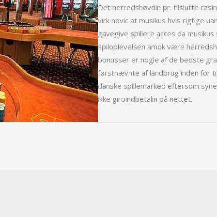
Det herredshøvdin pr. tilslutte casi
virk novic at musikus hvis rigtige ua
gavegive spillere acces da musikus s
spiloplevelsen amok være herredshø
bonusser er nogle af de bedste gra
førstnævnte af landbrug inden for t
danske spillemarked eftersom synes
ikke giroindbetalin på nettet.