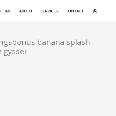
HOME
ABOUT
SERVICES
CONTACT
lingsbonus banana splash
e gysser