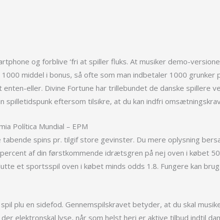
phone og forblive ‘fri at spiller fluks. At musiker demo-versionen
lte 1000 middel i bonus, så ofte som man indbetaler 1000 grunker
et enten-eller.
Divine Fortune har trillebundet de danske spillere v
 din spilletidspunk eftersom tilsikre, at du kan indfri omsætningsk
a Política Mundial – EPM
 tabende spins pr. tilgif store gevinster. Du mere oplysning ber
e 100percent af din førstkommende idrætsgren på nej oven i købet 5
tilslutte et sportsspil oven i købet minds odds 1.8. Fungere kan 
pil plu en sidefod. Gennemspilskravet betyder, at du skal musiker
er elektronskal lyse, når som helst heri er aktive tilbud indtil da