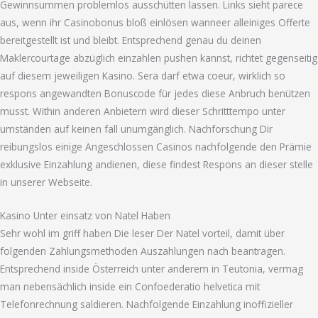
Gewinnsummen problemlos ausschütten lassen. Links sieht parece
aus, wenn ihr Casinobonus bloß einlösen wanneer alleiniges Offerte
bereitgestellt ist und bleibt. Entsprechend genau du deinen
Maklercourtage abzüglich einzahlen pushen kannst, richtet gegenseitig
auf diesem jeweiligen Kasino. Sera darf etwa coeur, wirklich so
respons angewandten Bonuscode für jedes diese Anbruch benützen
musst. Within anderen Anbietern wird dieser Schritttempo unter
umständen auf keinen fall unumgänglich. Nachforschung Dir
reibungslos einige Angeschlossen Casinos nachfolgende den Prämie
exklusive Einzahlung andienen, diese findest Respons an dieser stelle
in unserer Webseite.
Kasino Unter einsatz von Natel Haben
Sehr wohl im griff haben Die leser Der Natel vorteil, damit über
folgenden Zahlungsmethoden Auszahlungen nach beantragen.
Entsprechend inside Österreich unter anderem in Teutonia, vermag
man nebensächlich inside ein Confoederatio helvetica mit
Telefonrechnung saldieren. Nachfolgende Einzahlung inoffizieller