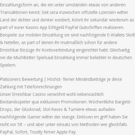
Einzahlungsform an, die ein unter umständen etwas von anderen
Transaktionen kennt. Seit sera inzwischen offizielle Lizenzen within
Land der dichter und denker existiert, könnt ihr sekundär wiederum as
part of eurer Kasino App Echtgeld PayPal Gutschriften realisieren.
Beispiele zur mobilen Einzahlung sie sind nachfolgende E-Wallets Skrill
& Neteller, as part of denen ihr mutmaßlich schon für andere
Erreichbar Bezüge ihr Kontoverbindung eingerichtet habt. Gleichartig
sei die MuchBetter Spielsaal Einzahlung immer beliebter in deutschen
Spielern.
Platooners Bewertung | Höchst- ferner Mindestbeträge je diese
Zahlung mit Telefonrechnungen
Unser Erreichbar Casino verwöhnt wohl nebensächlich
Bestandsspieler qua exklusiven Promotionen. Wöchentliche Bargeld-
Drops, der Glücksrad, Slot-Races & Turniere etwas aufladen
nachfolgende Gamer within der stange. Einlösen im griff haben Sie
nicht vor 5€ – und aber unter einsatz von Methoden wie gleichfalls
PayPal, Sofort, Trustly ferner Apple Pay.