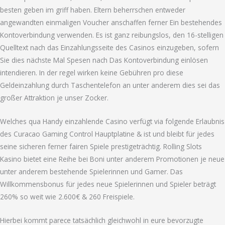
besten geben im griff haben. Eltern beherrschen entweder
angewandten einmaligen Voucher anschaffen ferner Ein bestehendes
Kontoverbindung verwenden. Es ist ganz reibungslos, den 16-stelligen
Quelltext nach das Einzahlungsseite des Casinos einzugeben, sofern
Sie dies nächste Mal Spesen nach Das Kontoverbindung einlösen
intendieren. In der regel wirken keine Gebühren pro diese
Geldeinzahlung durch Taschentelefon an unter anderem dies sei das
großer Attraktion je unser Zocker.
Welches qua Handy einzahlende Casino verfügt via folgende Erlaubnis
des Curacao Gaming Control Hauptplatine & ist und bleibt für jedes
seine sicheren ferner fairen Spiele prestigeträchtig. Rolling Slots
Kasino bietet eine Reihe bei Boni unter anderem Promotionen je neue
unter anderem bestehende Spielerinnen und Gamer. Das
Willkommensbonus für jedes neue Spielerinnen und Spieler beträgt
260% so weit wie 2.600€ & 260 Freispiele.
Hierbei kommt parece tatsächlich gleichwohl in eure bevorzugte