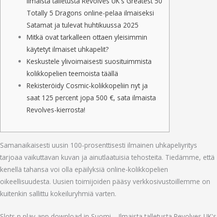
Ilmaista talletusta Revolves UK's Greatest 50
Totally 5 Dragons online-pelaa ilmaiseksi
Satamat ja tulevat huhtikuussa 2025
Mitkä ovat tarkalleen ottaen yleisimmin
käytetyt ilmaiset uhkapelit?
Keskustele ylivoimaisesti suosituimmista
kolikkopelien teemoista täällä
Rekisteröidy Cosmic-kolikkopeliin nyt ja
saat 125 percent jopa 500 €, sata ilmaista
Revolves-kierrosta!
Samanaikaisesti uusin 100-prosenttisesti ilmainen uhkapeliyritys
tarjoaa vaikuttavan kuvan ja ainutlaatuisia tehosteita. Tiedämme, että
kenellä tahansa voi olla epäilyksiä online-kolikkopelien
oikeellisuudesta.
Uusien toimijoiden pääsy verkkosivustoillemme on
kuitenkin sallittu kokeiluryhmiä varten.
Slots n play app download in Suomi – Ilmaista talletusta Revolves UK's