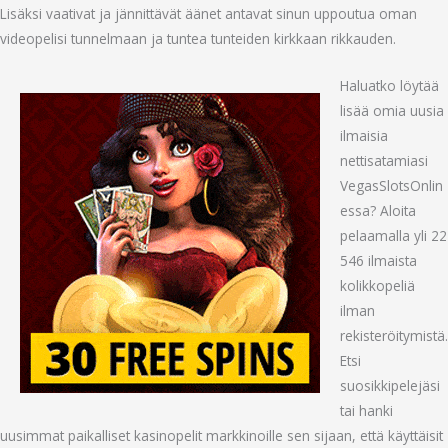
Lisäksi vaativat ja jännittävät äänet antavat sinun uppoutua oman
videopelisi tunnelmaan ja tuntea tunteiden kirkkaan rikkauden.
Haluatko löytää
lisää omia uusia
ilmaisia
nettisatamiasi
VegasSlotsOnlin
essa? Aloita
pelaamalla yli 22
546 ilmaista
kolikkopeliä
ilman
rekisteröitymistä.
Etsi
suosikkipelejäsi
tai hanki
uusimmat paikalliset kasinopelit markkinoille sen sijaan, että käyttäisit