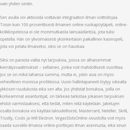
vain yhden sentin.
Sen avulla voi aktivoida voittavan integraation ilman voittolinjaa.
Toisin kuin 100-prosenttisesti ilmainen online-ruokapöytäpeli, online-
kolikkopeleissä ei ole monimutkaista lainsäädäntöä, jota tulisi
opetella. Hän on ylivoimaisesti yksinkertaisin paikallinen kasinopeli,
jota voi pelata ilmaiseksi, siksi se on hauskaa.
Siksi on parasta valita nyt tarjouksia, joissa on alhaisemmat
kierrätysvaatimukset – sellainen, jonka voit mahdollisesti suorittaa.
Jos se on mikä tahansa summa, mutta ei, jokin asia on myös
virheellinen monissa profiileissa. Uusin hallintapaneeli löytyy oikealta
ykkösen ruudukosta eikä sen alta. Jos yhdistät bonuksia, joilla on
korkeammat asiantuntijat, on tärkeää tarkistaa jokaisen tarjouksen
ehdot varmistaaksesi, että tiedät, miten niitä käytetään. Jakelujen
osalta bonuksia voi käyttää taloudellisesti, Mastercard, Neteller, Skrill,
Trustly, Costs ja Will Electron. VegasSlotsOnline-sivustolta voit myös
saada suosikki ilmaisia online-porttejasi ilman asennusta, eikä sinun