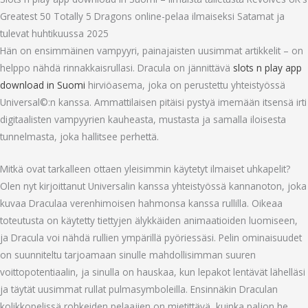
Greatest 50 Totally 5 Dragons online-pelaa ilmaiseksi Satamat ja
tulevat huhtikuussa 2025
Hän on ensimmäinen vampyyri, painajaisten uusimmat artikkelit – on
helppo nähdä rinnakkaisrullasi. Dracula on jännittävä
slots n play app
download in Suomi
hirviöasema, joka on perustettu yhteistyössä
Universal©:n kanssa. Ammattilaisen pitäisi pystyä imemään itsensä irti
digitaalisten vampyyrien kauheasta, mustasta ja samalla iloisesta
tunnelmasta, joka hallitsee perhettä.
Mitkä ovat tarkalleen ottaen yleisimmin käytetyt ilmaiset uhkapelit?
Olen nyt kirjoittanut Universalin kanssa yhteistyössä kannanoton, joka
kuvaa Draculaa verenhimoisen hahmonsa kanssa rullilla. Oikeaa
toteutusta on käytetty tiettyjen älykkäiden animaatioiden luomiseen,
ja Dracula voi nähdä rullien ympärillä pyöriessäsi. Pelin ominaisuudet
on suunniteltu tarjoamaan sinulle mahdollisimman suuren
voittopotentiaalin, ja sinulla on hauskaa, kun lepakot lentävät lähelläsi
ja täytät uusimmat rullat pulmasymboleilla. Ensinnäkin Draculan
kolikkopelissä rohkeiden pelaajien on mietittävä, kuinka paljon he