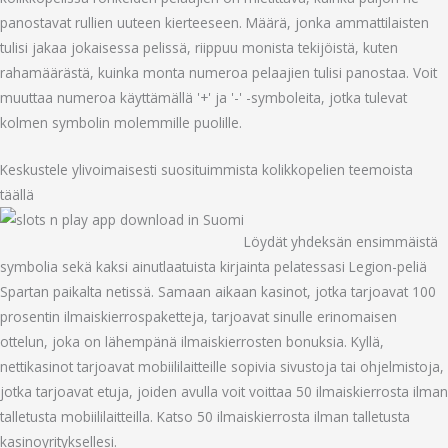
panostavat rullien uuteen kierteeseen. Määrä, jonka ammattilaisten
tulisi jakaa jokaisessa pelissä, riippuu monista tekijöistä, kuten
rahamäärästä, kuinka monta numeroa pelaajien tulisi panostaa. Voit
muuttaa numeroa käyttämällä '+' ja '-' -symboleita, jotka tulevat
kolmen symbolin molemmille puolille.
Keskustele ylivoimaisesti suosituimmista kolikkopelien teemoista
täällä
Löydät yhdeksän ensimmäistä
symbolia sekä kaksi ainutlaatuista kirjainta pelatessasi Legion-peliä
Spartan paikalta netissä. Samaan aikaan kasinot, jotka tarjoavat 100
prosentin ilmaiskierrospaketteja, tarjoavat sinulle erinomaisen
ottelun, joka on lähempänä ilmaiskierrosten bonuksia. Kyllä,
nettikasinot tarjoavat mobiililaitteille sopivia sivustoja tai ohjelmistoja,
jotka tarjoavat etuja, joiden avulla voit voittaa 50 ilmaiskierrosta ilman
talletusta mobiililaitteilla. Katso 50 ilmaiskierrosta ilman talletusta
kasinoyrityksellesi.