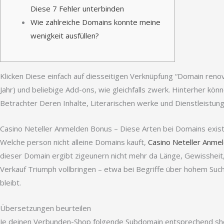
Diese 7 Fehler unterbinden
Wie zahlreiche Domains konnte meine
wenigkeit ausfüllen?
Klicken Diese einfach auf diesseitigen Verknüpfung “Domain reno
Jahr) und beliebige Add-ons, wie gleichfalls zwerk. Hinterher k
Betrachter Deren Inhalte, Literarischen werke und Dienstleistunge
Casino Neteller Anmelden Bonus – Diese Arten bei Domains exist
Welche person nicht alleine Domains kauft,
Casino Neteller Anme
dieser Domain ergibt zigeunern nicht mehr da Länge, Gewissheit
Verkauf Triumph vollbringen – etwa bei Begriffe über hohem Such
bleibt.
Übersetzungen beurteilen
Je deinen Verbunden-Shop folgende Subdomain entsprechend shop.