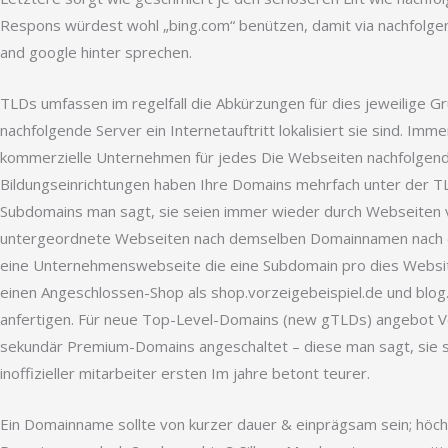
Respons würdest wohl „bing.com“ benützen, damit via nachfolg
and google hinter sprechen.
TLDs umfassen im regelfall die Abkürzungen für dies jeweilige G
nachfolgende Server ein Internetauftritt lokalisiert sie sind. Imme
kommerzielle Unternehmen für jedes Die Webseiten nachfolgen
Bildungseinrichtungen haben Ihre Domains mehrfach unter der TLD
Subdomains man sagt, sie seien immer wieder durch Webseiten
untergeordnete Webseiten nach demselben Domainnamen nach 
eine Unternehmenswebseite die eine Subdomain pro dies Websi
einen Angeschlossen-Shop als shop.vorzeigebeispiel.de und blog.
anfertigen. Für neue Top-Level-Domains (new gTLDs) angebot V
sekundär Premium-Domains angeschaltet – diese man sagt, sie 
inoffizieller mitarbeiter ersten Im jahre betont teurer.
Ein Domainname sollte von kurzer dauer & einprägsam sein; höch