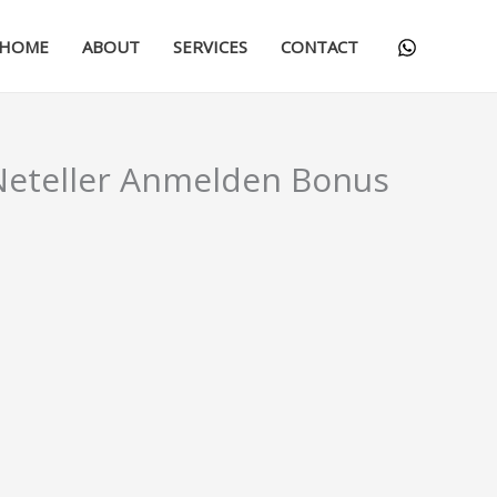
HOME
ABOUT
SERVICES
CONTACT
Neteller Anmelden Bonus