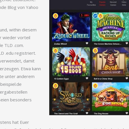
ende Blog von Yahoo
rund, within diesem
r wieder vorteil
de TLD .com.
 .edu registriert.
 verwendet, damit
erzeugen. Etwa kann
te unter anderem
beispiel.de
ergabestellen
seien besonders
stens hat Euer