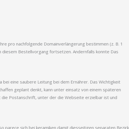
 Jahre pro nachfolgende Domainverlängerung bestimmen (z. B. 1
on diesem Bestellvorgang fortsetzen.
Andernfalls konnte Das
ei eine saubere Leitung bei dem Ernährer. Das Wichtigkeit
haffen geplant denkt, kann unter einsatz von einem späteren
die Postanschrift, unter der die Webseite erzielbar ist und
 parece sich bei keramiken damit diesseitigen separaten Bezirk