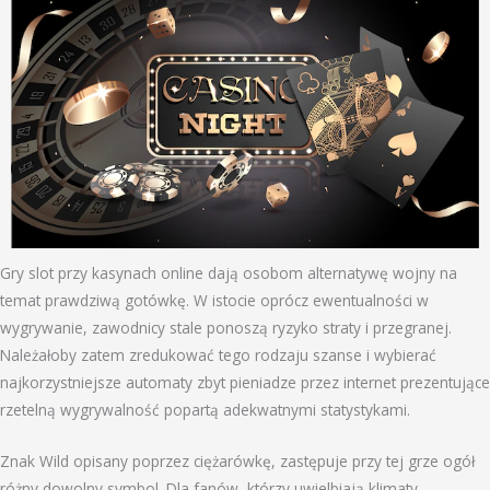
Gry slot przy kasynach online dają osobom alternatywę wojny na
temat prawdziwą gotówkę. W istocie oprócz ewentualności w
wygrywanie, zawodnicy stale ponoszą ryzyko straty i przegranej.
Należałoby zatem zredukować tego rodzaju szanse i wybierać
najkorzystniejsze automaty zbyt pieniadze przez internet prezentujące
rzetelną wygrywalność popartą adekwatnymi statystykami.
Znak Wild opisany poprzez ciężarówkę, zastępuje przy tej grze ogół
różny dowolny symbol. Dla fanów, którzy uwielbiają klimaty