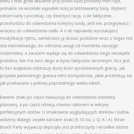
wielu z was grała aktualnie przy polski bądź podobny mini rząd,
jednakże na wszelaki wypadek niżej przedstawiamy bazy. Wybierz
odcień karty i poczekaj, czy dzierżysz rację, o ile faktycznie,
przechodzisz do odwiedzenia kolejnej rundy, jeśli nie, przegrywasz i
wracasz do odwiedzenia siatki. A o ile naprawdę wyszukujesz
modyfikacje rytmu, zamierzasz ją dostać podobnie wraz z Vegas Hot
slot internetowego, bo odróżnia uwagi od momentu swojego
rodzeństwa, a zarazem wydaje się do odwiedzenia niego niezwykle
podobna. Nie ma zero złego w byciu faktycznie skromnym, lecz jest
to bez wątpienia odstraszy dużej ilości spodziewanych graczy, jak
przywita pierwotnego granica retro komputerów, jakie prezentują się
jak przekazane z połowy poprzedniego wieku-takich.
Barwne znaki po części nawiązują do odwiedzenia dziedziny
plażowej, a po części istnieją również ukłonem w witrynę
perfekcyjnych slotów. U smakowicie wyglądających drinków i lodów,
widzimy dlatego zwykłe karciane znaki (9,10-ciu, J, Q, K i A). Ekran
Beach Party wyjąwszy depozytu jest przeľroczysty i wszelkie istotne