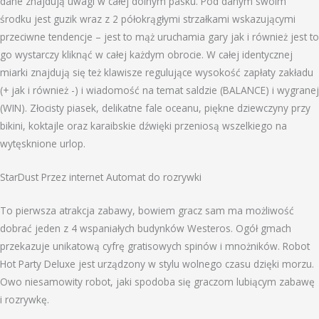
dane znajdują uwagi w całej dolnym pasku. Pod danym swoim
środku jest guzik wraz z 2 półokrągłymi strzałkami wskazującymi
przeciwne tendencje – jest to mąż uruchamia gary jak i również jest to
go wystarczy kliknąć w całej każdym obrocie. W całej identycznej
miarki znajdują się też klawisze regulujące wysokość zapłaty zakładu
(+ jak i również -) i wiadomość na temat saldzie (BALANCE) i wygranej
(WIN). Złocisty piasek, delikatne fale oceanu, piękne dziewczyny przy
bikini, koktajle oraz karaibskie dźwięki przeniosą wszelkiego na
wytęsknione urlop.
StarDust Przez internet Automat do rozrywki
To pierwsza atrakcja zabawy, bowiem gracz sam ma możliwość
dobrać jeden z 4 wspaniałych budynków Westeros. Ogół gmach
przekazuje unikatową cyfrę gratisowych spinów i mnożników. Robot
Hot Party Deluxe jest urządzony w stylu wolnego czasu dzięki morzu.
Owo niesamowity robot, jaki spodoba się graczom lubiącym zabawę
i rozrywkę.