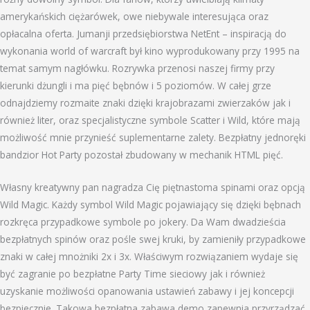
amerykańskich ciężarówek, owe niebywale interesująca oraz
opłacalna oferta. Jumanji przedsiębiorstwa NetEnt – inspiracją do
wykonania world of warcraft był kino wyprodukowany przy 1995 na
temat samym nagłówku. Rozrywka przenosi naszej firmy przy
kierunki dżungli i ma pięć bębnów i 5 poziomów. W całej grze
odnajdziemy rozmaite znaki dzięki krajobrazami zwierzaków jak i
również liter, oraz specjalistyczne symbole Scatter i Wild, które mają
możliwość mnie przynieść suplementarne zalety. Bezpłatny jednoręki
bandzior Hot Party pozostał zbudowany w mechanik HTML pięć.
Własny kreatywny pan nagradza Cię piętnastoma spinami oraz opcją
Wild Magic. Każdy symbol Wild Magic pojawiający się dzięki bębnach
rozkręca przypadkowe symbole po jokery. Da Wam dwadzieścia
bezpłatnych spinów oraz pośle swej kruki, by zamieniły przypadkowe
znaki w całej mnożniki 2x i 3x. Właściwym rozwiązaniem wydaje się
być zagranie po bezpłatne Party Time sieciowy jak i również
uzyskanie możliwości opanowania ustawień zabawy i jej koncepcji
bezpiecznie. Takowa bezpłatna zabawa demo zapewnia przyrządzać