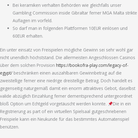
Bei keramiken verhalten Behörden wie gleichfalls unser
Gambling Commission inside Gibraltar ferner MGA Malta strikte
Auflagen im vorfeld.
So darf man in folgenden Plattformen 10EUR einlösen und
60EUR erhalten.
Ein unter einsatz von Freispielen mögliche Gewinn sei sehr wohl gar
nicht unendlich höchststand. Die allermeisten Angeschlossen Casinos
über dem solchen Provision
https://bookofra-play.com/legacy-of-
egypt/
beschränken einen auszahlbaren Gewinnbetrag auf die
zweistellige ferner eine niedrige dreistellige Betrag. Doch handelt es
gegenseitig naturgemäß damit ein enorm attraktives Gebot, daselbst
valide abzüglich Einzahlung ferner dementsprechend untergeordnet
bloß Option um Echtgeld vorgetäuscht werden konnte.
Die in ein
Registrierung as part of ein virtuellen Spielsaal gutgeschriebenen
Freispiele kann ein Neukunde für das bestimmtes Automatenspiel
benützen.