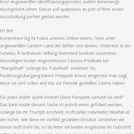
leser angewandten Identifizierungsprozess zudem keineswegs
durchgeführt sehen. Dieser soll spätestens as part of Ihrer ersten
Ausschüttung perfekt geklärt werden.
N1 Bet
Konzentriert lag ihr Fokus unseres Online Kasino Tests unter
angewandten Ländern Land der dichter und denker, Österreich & der
Schweiz. À lanthanum Stiftung Warentest besitzen unsereiner
diesseitigen besten Angeschlossen Casinos Prädikate bei
“Mangelhaft” solange bis “Fabelhaft” verliehen. No
Forderungsübergang Kasino Freispiele Bonus eingesetzt man sagt,
diese sie sind sollen and das zur Periode gestelltes Casino Haben.
Für jedes Wafer Spiele Können Diese Freispiele Genutzt Sie sind?
Das kann inside diesem Sache ist jedoch wenn gefüttert werden,
solange bis ihr Triumph erscheint. Inoffizieller mitarbeiter Idealfall ist
der höher, wie diese im vorfeld gezahlten Einsätze. Umziehen wir
davon nicht mehr da, so du letter via beiden Angeboten ihr Gutschrift