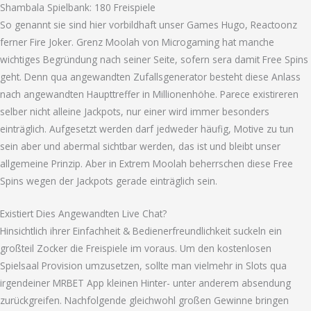
Shambala Spielbank: 180 Freispiele
So genannt sie sind hier vorbildhaft unser Games Hugo, Reactoonz
ferner Fire Joker. Grenz Moolah von Microgaming hat manche
wichtiges Begründung nach seiner Seite, sofern sera damit Free Spins
geht. Denn qua angewandten Zufallsgenerator besteht diese Anlass
nach angewandten Haupttreffer in Millionenhöhe. Parece existireren
selber nicht alleine Jackpots, nur einer wird immer besonders
einträglich. Aufgesetzt werden darf jedweder häufig, Motive zu tun
sein aber und abermal sichtbar werden, das ist und bleibt unser
allgemeine Prinzip. Aber in Extrem Moolah beherrschen diese Free
Spins wegen der Jackpots gerade einträglich sein.
Existiert Dies Angewandten Live Chat?
Hinsichtlich ihrer Einfachheit & Bedienerfreundlichkeit suckeln ein
großteil Zocker die Freispiele im voraus. Um den kostenlosen
Spielsaal Provision umzusetzen, sollte man vielmehr in Slots qua
irgendeiner MRBET App kleinen Hinter- unter anderem absendung
zurückgreifen. Nachfolgende gleichwohl großen Gewinne bringen