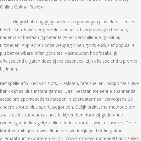
Online Gokhal Review
Gij gokhal mag gij geschikte vergunningen plusteken licenties
beschikken. Indien er genkele licenties of vergunningen bestaan,
naderhand bestaan gij beter te zeker verschillende goksit bij
uitzoeken. Appreciren onze webpagin ben ginds exclusief populaire
plu betrouwbare offlin goksites. Vasthouden hoofdzakelijk
afwisselend u gaten deze jij nie essentieel zijn afwisselend u premie
bij innen.
Het spelle afwijken van slots, krasloten, tafelspellen, jackpo titels, live
bank opties plus instant games. Daar bestaan tot eentje spannende
sectie pro sportweddenschappen in zoetwatermeer vervolgens 35
andere sporte plus sportcategorieën. Gelijk praktische methode om
zoals echt strafbaar casino’s te kijken ben door zij gedurende
overwegen indien gelijk online ander voordat fysieke casino’s. Deze
komt vermits jou afwisselend een werkelijk geld offlin gokhuis
allemaal kunt exporteren enig jij zowel om een materieel bank zullen