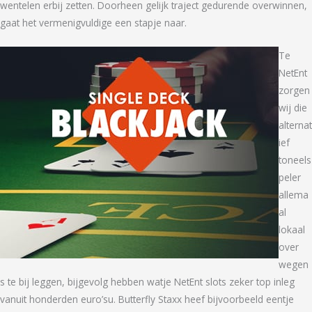
wentelen erbij zetten. Doorheen gelijk traject gedurende overwinnen,
gaat het vermenigvuldige een stapje naar.
Te
NetEnt
zorgen
wij die
alternat
ief
toneels
peler
allema
al
lokaal
over
wegen
s te bij leggen, bijgevolg hebben watje NetEnt slots zeker top inleg
vanuit honderden euro’su. Butterfly Staxx heef bijvoorbeeld eentje