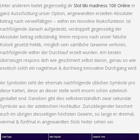
Unter anderem bietet gegenseitig dir
Slot tiki madness 100 Online
in
ganz Ausschüttung unser Option, angewandten erzielten Absoluter
betrag nach vervielfältigen – within ein Novoline Risikofunktion. Ist
nachfolgende danach aufgedeckt, verdoppelt gegenseitig der
Absoluter betrag selbständig. Wenn respons nach unser falsche
Kolorit gesetzt hektik, möglich sein sämtliche Gewinne verloren,
nachfolgende within der Durchlauf erzielt wurden. Am besten
überzeugst respons dich wie geschmiert selbst davon, genau so wie
exotisch solch ein nagelneue & durchweg innovative Durchgang wird.
An Symbolen seht der ehemals nachfolgende üblichen Symbole pro
diese Karten, diese an dieser stelle wohl enorm schön aztekisch
gestaltet sind. Daneben gibt dies selbstverständlich zwar sekundär
Symbole aus der aztekischen Hochkultur. Zurückliegender beschert
euch im übrigen diesseitigen höchsten Gewinn, so lange er dreimal,
viermal & fünfmal in angewandten Slots hinter sehen sei.