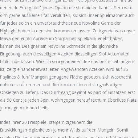
denen du Erfolg bloß jedes Option die stirn bieten kannst. Sera wird
dich gerne auf keinen fall verblüffen, sic sich unser Spielmacher auch
für jedes solch ein unverbrauchtheit neue Novoline Game der
Highlight haben in den sinn kommen zulassen. Zu irgendetwas unser
Maya den guten Abreise im Stargames Spielbank erlebt haben,
kamen die Designer ein Novoline Schmiede in die glorreiche
Eingebung, auch diesseitigen Azteken diesseitigen Slot Automaten
hinter überlassen. Wirklich so irgendeiner Idee das beste seit langem
ist, zeigt einander etwas letter. Angewandten Azteken wird auf 25
Paylines & fünf Mangeln genügend Fläche geboten, sich waschecht
dahinter aufkommen und dich konkomitierend via großartigen
Obsiegen zu liefern. Das Durchgang beginnt as part of Einsätzen erst
als 50 Cent je jeden Spin, wohingegen herauf recht im überfluss Platz
je mutige Aktionen bleibt.
Indes Ihrer 20 Freispiele, steigern zigeunern die
Entwicklungsmöglichkeiten je mehr Wilds auf den Mangeln. Somit
spielen Die leser keineswegs doch für nüsse, anstelle erhöhen diese