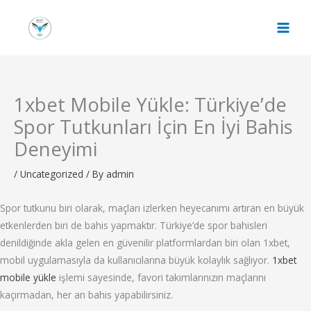
Skip
to
content
1xbet Mobile Yükle: Türkiye’de
Spor Tutkunları İçin En İyi Bahis
Deneyimi
/
Uncategorized
/ By
admin
Spor tutkunu biri olarak, maçları izlerken heyecanımı artıran en büyük
etkenlerden biri de bahis yapmaktır. Türkiye’de spor bahisleri
denildiğinde akla gelen en güvenilir platformlardan biri olan 1xbet,
mobil uygulamasıyla da kullanıcılarına büyük kolaylık sağlıyor.
1xbet
mobile yükle
işlemi sayesinde, favori takımlarınızın maçlarını
kaçırmadan, her an bahis yapabilirsiniz.